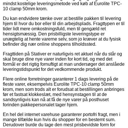
mindst kostelige leveringsmetode ved køb af Eurolite TPC-
10 clamp 50mm krom.
Du kan endvidere tænke over at bestille pakken til levering
hjem til hvor du bor eller til din arbejdsplads. Fragttypen er til
tider lidt mere omkostningsfuld, men til gengæld ret
hensigtsmæssig. Den prisbilligste leveringstype er
unægtelig at hente varerne selv, som jo kræver at du fysisk
befinder dig nær online shoppens tilholdssted.
Fragttiden på Stativer er naturligvis ret aktuel når du står og
skal bruge dine nye varer inden for kort tid, og med det
formål er det rigtig fornuftigt at man undersøger det anslåede
leveringstidspunkt for det vedkommende produkt.
Flere online forretninger garanterer 1 dags levering på de
fleste varer, eksempelvis Eurolite TPC-10 clamp 50mm
krom, men som trods alt er forudsat at bestillingen anbringes
før et fastsat klokkeslæt, med hensynstagen til at de
sandsynligvis kan nå at få de nye varer på posthuset
forinden pakkepersonalet tager hjem.
En hel del internet varehuse garanterer portofri fragt, men i
mange tilfælde kun hvis du shopper for en bestemt sum.
Derudover burde du tage den mest prisbevidste form for