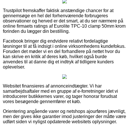
Trustpilot fremskaffer faktisk anstændige chancer for at
gennemsøge en hel del forhenværende forbrugeres
observationer og herved er det smart, at du ser nærmere på
online firmaets ratings af Eurolite TPC-10 clamp 50mm krom
forinden du lægger din bestilling.
Facebook bringer dig endvidere relativt fordelagtige
løsninger til at få indsigt i online virksomhedens kundefokus.
Foruden det møder vi en del forhandlere på nettet hvor du
kan skrive en kritik af deres køb, hvilket også burde
anvendes til at danne dig et indtryk af tidligere kunders
oplevelser.
Websitet finansieres af annonceindtægter. Vi har
samarbejdsaftaler med en gruppe af e-forretninger idet vi
introducerer butikkernes varer, og tager honorar forudsat
vores besøgende gennemfører et køb.
Orientering angående varer og netshops ajourføres jævnligt,
men der gives ikke garantier imod justeringer der måtte være
udført siden vi nyligst opdaterede websitets oplysninger.