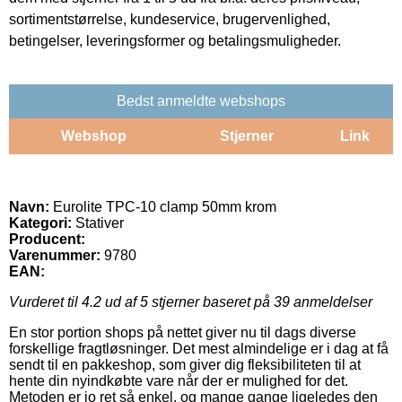
sortimentstørrelse, kundeservice, brugervenlighed,
betingelser, leveringsformer og betalingsmuligheder.
Bedst anmeldte webshops
Webshop
Stjerner
Link
Navn:
Eurolite TPC-10 clamp 50mm krom
Kategori:
Stativer
Producent:
Varenummer:
9780
EAN:
Vurderet til
4.2
ud af 5 stjerner baseret på
39
anmeldelser
En stor portion shops på nettet giver nu til dags diverse
forskellige fragtløsninger. Det mest almindelige er i dag at få
sendt til en pakkeshop, som giver dig fleksibiliteten til at
hente din nyindkøbte vare når der er mulighed for det.
Metoden er jo ret så enkel, og mange gange ligeledes den