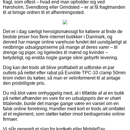
fragt, som oftest – hvad end man opholder sig ved
Hørsholm, Svendborg eller Grindsted – er at få fragtmanden
til at bringe ordren til et afhentningssted.
Det er i dag særligt hensigtsmæssigt for købere at finde de
bedste priser hos flere internet butikker i Danmark, og
derved har mange online varehuse fundet det uundgåeligt at
nedbringe udsalgspriserne på mange af deres varer – til
drenge og piger, og ligeledes til mænd og kvinder –
betydeligt, og endda nogle gange sikre gebyrfri levering.
Dog kan det trods alt blive profitabelt at udforske et par
outlets på nettet efter rabat på Eurolite TPC-10 clamp 50mm
krom inden du køber, så man er velinformeret til at antage
den prisbilligste pris.
Du må blot være omhyggelig med, at i tilfælde af at en butik
på nettet afhænder en vare for en udsalgspris der er uhørt
tiltalende, burde det mange gange være en varsel om en
falsk online forretning. Handler med kort er trods alt omfattet
af et reglement, som støtter køber imod bedrageriske online
firmaer.
Vi slår generelt et slag for kortkøb eller MobilePay.