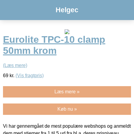
Helgec
Eurolite TPC-10 clamp
50mm krom
(Læs mere)
69
kr.
(Vis fragtpris)
Læs mere »
Køb nu »
Vi har gennemgået de mest populære webshops og anmeldt
dem med stjerner fra 1 til 5 ud fra bl.a. deres prisniveau,