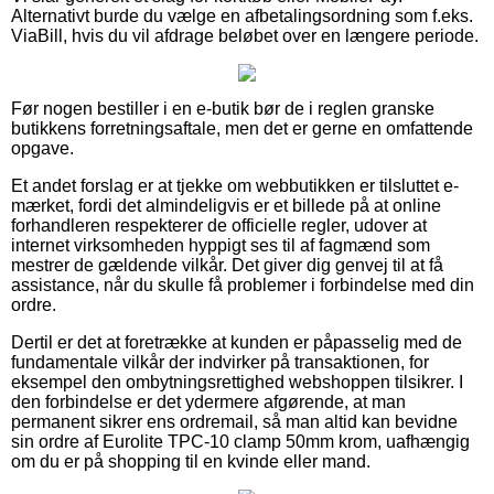
Alternativt burde du vælge en afbetalingsordning som f.eks.
ViaBill, hvis du vil afdrage beløbet over en længere periode.
Før nogen bestiller i en e-butik bør de i reglen granske
butikkens forretningsaftale, men det er gerne en omfattende
opgave.
Et andet forslag er at tjekke om webbutikken er tilsluttet e-
mærket, fordi det almindeligvis er et billede på at online
forhandleren respekterer de officielle regler, udover at
internet virksomheden hyppigt ses til af fagmænd som
mestrer de gældende vilkår. Det giver dig genvej til at få
assistance, når du skulle få problemer i forbindelse med din
ordre.
Dertil er det at foretrække at kunden er påpasselig med de
fundamentale vilkår der indvirker på transaktionen, for
eksempel den ombytningsrettighed webshoppen tilsikrer. I
den forbindelse er det ydermere afgørende, at man
permanent sikrer ens ordremail, så man altid kan bevidne
sin ordre af Eurolite TPC-10 clamp 50mm krom, uafhængig
om du er på shopping til en kvinde eller mand.