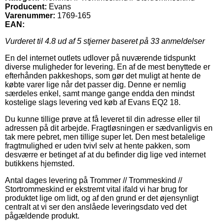
Producent:
Evans
Varenummer:
1769-165
EAN:
Vurderet til
4.8
ud af 5 stjerner baseret på
33
anmeldelser
En del internet outlets udlover på nuværende tidspunkt
diverse muligheder for levering. En af de mest benyttede er
efterhånden pakkeshops, som gør det muligt at hente de
købte varer lige når det passer dig. Denne er nemlig
særdeles enkel, samt mange gange endda den mindst
kostelige slags levering ved køb af Evans EQ2 18.
Du kunne tillige prøve at få leveret til din adresse eller til
adressen på dit arbejde. Fragtløsningen er sædvanligvis en
tak mere pebret, men tillige super let. Den mest betalelige
fragtmulighed er uden tvivl selv at hente pakken, som
desværre er betinget af at du befinder dig lige ved internet
butikkens hjemsted.
Antal dages levering på Trommer // Trommeskind //
Stortrommeskind er ekstremt vital ifald vi har brug for
produktet lige om lidt, og af den grund er det øjensynligt
centralt at vi ser den anslåede leveringsdato ved det
pågældende produkt.