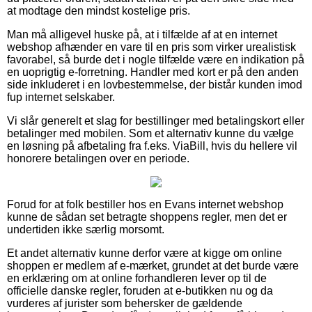
at modtage den mindst kostelige pris.
Man må alligevel huske på, at i tilfælde af at en internet
webshop afhænder en vare til en pris som virker urealistisk
favorabel, så burde det i nogle tilfælde være en indikation på
en uoprigtig e-forretning. Handler med kort er på den anden
side inkluderet i en lovbestemmelse, der bistår kunden imod
fup internet selskaber.
Vi slår generelt et slag for bestillinger med betalingskort eller
betalinger med mobilen. Som et alternativ kunne du vælge
en løsning på afbetaling fra f.eks. ViaBill, hvis du hellere vil
honorere betalingen over en periode.
Forud for at folk bestiller hos en Evans internet webshop
kunne de sådan set betragte shoppens regler, men det er
undertiden ikke særlig morsomt.
Et andet alternativ kunne derfor være at kigge om online
shoppen er medlem af e-mærket, grundet at det burde være
en erklæring om at online forhandleren lever op til de
officielle danske regler, foruden at e-butikken nu og da
vurderes af jurister som behersker de gældende