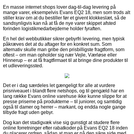
En masse internet shops lover dag-til-dag levering på
mange varer, eksempelvis Evans EQ2 18, men som trods alt
stiller krav om at du bestiller før et givent klokkeslæt, så de
sandsynligvis kan nå at få de nye varer skippet afsted
forinden logistikmedarbejderne holder fyraften.
En hel del webbutikker sikrer gebyrfri levering, men typisk
påkræves det at du aftager for en konkret sum. Som
alternativ skulle man gribe den prisbilligste fragtform, som
oftest – om man opholder sig nær Vejle, Værløse eller
Hinnerup – er at få fragtfirmaet til at bringe dine produkter til
et udleveringssted.
Det er i dag særdeles let gængeligt for alle at vurdere
prisniveauet i blandt flere netshops, og til gengæld har en
lang række Evans online varehuse ikke kunne slippe for at
presse priserne på produkterne – til juniorer, og samtidig
også til damer og herrer – markant, og endda nogle gange
tilbyde fragt uden gebyr.
Dog kan det stadigvæk vise sig gunstigt at studere flere
online forretninger efter rabatkoder på Evans EQ2 18 inden
du placerer ordren, sådan at man er på den sikre side med