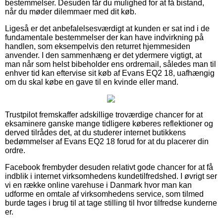
bestemmelser. Desuden får du mulighed for at få bistand,
når du møder dilemmaer med dit køb.
Ligeså er det anbefalelsesværdigt at kunden er sat ind i de
fundamentale bestemmelser der kan have indvirkning på
handlen, som eksempelvis den returret hjemmesiden
anvender. I den sammenhæng er det ydermere vigtigt, at
man når som helst bibeholder ens ordremail, således man til
enhver tid kan eftervise sit køb af Evans EQ2 18, uafhængig
om du skal købe en gave til en kvinde eller mand.
Trustpilot fremskaffer adskillige troværdige chancer for at
eksaminere ganske mange tidligere køberes reflektioner og
derved tilrådes det, at du studerer internet butikkens
bedømmelser af Evans EQ2 18 forud for at du placerer din
ordre.
Facebook frembyder desuden relativt gode chancer for at få
indblik i internet virksomhedens kundetilfredshed. I øvrigt ser
vi en række online varehuse i Danmark hvor man kan
udforme en omtale af virksomhedens service, som tilmed
burde tages i brug til at tage stilling til hvor tilfredse kunderne
er.