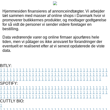
Hjemmesiden finansieres af annonceindtægter. Vi arbejder
tæt sammen med masser af online shops i Danmark hvor vi
promoverer butikkernes produkter, og modtager godtgørelse
for så vidt de personer vi sender videre foretager en
bestilling.
Data vedrørende varer og online firmaer ajourføres hele
tiden, men vi påtager os ikke ansvaret for forandringer der
eventuelt er realiseret efter at vi senest opdaterede de viste
data.
BITLY:
1
1
1
1
1
1
1
1
1
1
1
1
1
1
1
1
1
1
1
1
1
1
1
1
1
1
1
1
1
1
1
1
1
1
1
1
1
1
1
1
1
1
1
1
1
1
1
1
1
1
1
1
1
1
1
1
1
1
1
1
1
1
1
1
1
1
1
1
1
1
1
1
1
1
1
1
1
1
1
1
1
1
1
1
1
1
1
1
1
1
1
1
1
1
1
1
1
1
1
1
SPOTIFY:
1
1
1
1
1
1
1
1
1
1
1
1
1
1
1
1
1
1
1
1
1
1
1
1
1
1
1
1
1
1
1
1
1
1
1
1
1
1
1
1
1
1
1
1
1
1
1
1
1
1
1
1
1
1
1
1
1
1
1
1
1
1
1
1
1
1
1
1
1
1
1
1
1
1
1
1
1
1
1
1
1
1
1
1
1
1
1
1
1
1
1
1
1
1
1
1
1
1
1
1
CUTTLY BIO:
1
1
1
1
1
1
1
1
1
1
1
1
1
1
1
1
1
1
1
1
1
1
1
1
1
1
1
1
1
1
1
1
1
1
1