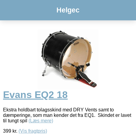
Helgec
Evans EQ2 18
Ekstra holdbart tolagsskind med DRY Vents samt to
dæmperinge, som man kender det fra EQ1. Skindet er lavet
til tungt spil
(Læs mere)
399
kr.
(Vis fragtpris)