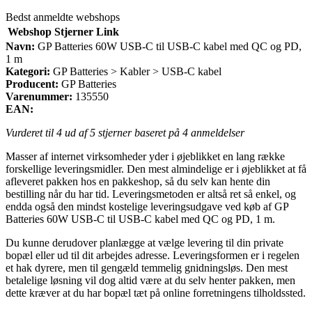
Bedst anmeldte webshops
Webshop
Stjerner
Link
Navn:
GP Batteries 60W USB-C til USB-C kabel med QC og PD,
1 m
Kategori:
GP Batteries > Kabler > USB-C kabel
Producent:
GP Batteries
Varenummer:
135550
EAN:
Vurderet til
4
ud af 5 stjerner baseret på
4
anmeldelser
Masser af internet virksomheder yder i øjeblikket en lang række
forskellige leveringsmidler. Den mest almindelige er i øjeblikket at få
afleveret pakken hos en pakkeshop, så du selv kan hente din
bestilling når du har tid. Leveringsmetoden er altså ret så enkel, og
endda også den mindst kostelige leveringsudgave ved køb af GP
Batteries 60W USB-C til USB-C kabel med QC og PD, 1 m.
Du kunne derudover planlægge at vælge levering til din private
bopæl eller ud til dit arbejdes adresse. Leveringsformen er i regelen
et hak dyrere, men til gengæld temmelig gnidningsløs. Den mest
betalelige løsning vil dog altid være at du selv henter pakken, men
dette kræver at du har bopæl tæt på online forretningens tilholdssted.