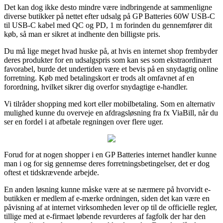
Det kan dog ikke desto mindre være indbringende at sammenligne
diverse butikker på nettet efter udsalg på GP Batteries 60W USB-C
til USB-C kabel med QC og PD, 1 m forinden du gennemfører dit
køb, så man er sikret at indhente den billigste pris.
Du må lige meget hvad huske på, at hvis en internet shop frembyder
deres produkter for en udsalgspris som kan ses som ekstraordinært
favorabel, burde det undertiden være et bevis på en snydagtig online
forretning. Køb med betalingskort er trods alt omfavnet af en
forordning, hvilket sikrer dig overfor snydagtige e-handler.
Vi tilråder shopping med kort eller mobilbetaling. Som en alternativ
mulighed kunne du overveje en afdragsløsning fra fx ViaBill, når du
ser en fordel i at afbetale regningen over flere uger.
Forud for at nogen shopper i en GP Batteries internet handler kunne
man i og for sig gennemse deres forretningsbetingelser, det er dog
oftest et tidskrævende arbejde.
En anden løsning kunne måske være at se nærmere på hvorvidt e-
butikken er medlem af e-mærke ordningen, siden det kan være en
påvisning af at internet virksomheden lever op til de officielle regler,
tillige med at e-firmaet løbende revurderes af fagfolk der har den