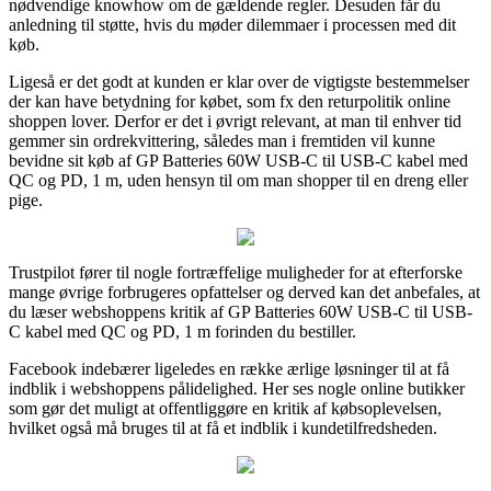
nødvendige knowhow om de gældende regler. Desuden får du
anledning til støtte, hvis du møder dilemmaer i processen med dit
køb.
Ligeså er det godt at kunden er klar over de vigtigste bestemmelser
der kan have betydning for købet, som fx den returpolitik online
shoppen lover. Derfor er det i øvrigt relevant, at man til enhver tid
gemmer sin ordrekvittering, således man i fremtiden vil kunne
bevidne sit køb af GP Batteries 60W USB-C til USB-C kabel med
QC og PD, 1 m, uden hensyn til om man shopper til en dreng eller
pige.
Trustpilot fører til nogle fortræffelige muligheder for at efterforske
mange øvrige forbrugeres opfattelser og derved kan det anbefales, at
du læser webshoppens kritik af GP Batteries 60W USB-C til USB-
C kabel med QC og PD, 1 m forinden du bestiller.
Facebook indebærer ligeledes en række ærlige løsninger til at få
indblik i webshoppens pålidelighed. Her ses nogle online butikker
som gør det muligt at offentliggøre en kritik af købsoplevelsen,
hvilket også må bruges til at få et indblik i kundetilfredsheden.