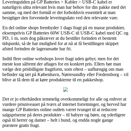
Leveringstiden på GP Batteries > Kabler > USB-C kabel er
naturligvis ultra relevant hvis man har behov for din pakke med det
samme, og med det formål er det forholdsvis essentielt at man
besigtiger den forventede leveringsdato ved den relevante vare.
En del online shops frembyder 1 dags fragt på en masse produkter,
eksempelvis GP Batteries 60W USB-C til USB-C kabel med QC og
PD, 1 m, som dog påkræver at du bestiller forinden et bestemt
tidspunkt, så de har mulighed for at nå at få bestillingen skippet
afsted forinden de lageransatte har fri.
Indtil flere online webshops lover fragt uden gebyr, men for det
meste kun såfremt der aftages for en konkret pris. Ellers bør man
vælge den prisbilligste fragtform, som oftest – uafhængig om man
befinder sig tæt på København, Nørresundby eller Fredensborg – vil
blive at få dem til at køre produkterne til en pakkeshop.
Det er jo efterhånden temmelig overkommeligt for alle og enhver at
vurdere prisniveauet på tværs af internet forretninger, og herved har
mange GP Batteries online outlets været tvunget til at reducere
salgspriserne på deres produkter – til babyer og børn, og yderligere
også til herrer og damer – helt i bund, og endda nogle gange
præstere gratis fragt.