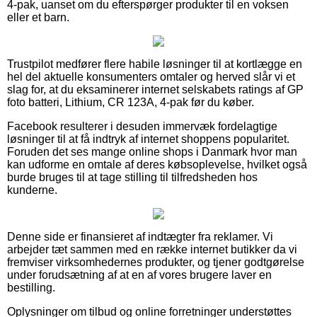
4-pak, uanset om du efterspørger produkter til en voksen
eller et barn.
Trustpilot medfører flere habile løsninger til at kortlægge en
hel del aktuelle konsumenters omtaler og herved slår vi et
slag for, at du eksaminerer internet selskabets ratings af GP
foto batteri, Lithium, CR 123A, 4-pak før du køber.
Facebook resulterer i desuden immervæk fordelagtige
løsninger til at få indtryk af internet shoppens popularitet.
Foruden det ses mange online shops i Danmark hvor man
kan udforme en omtale af deres købsoplevelse, hvilket også
burde bruges til at tage stilling til tilfredsheden hos
kunderne.
Denne side er finansieret af indtægter fra reklamer. Vi
arbejder tæt sammen med en række internet butikker da vi
fremviser virksomhedernes produkter, og tjener godtgørelse
under forudsætning af at en af vores brugere laver en
bestilling.
Oplysninger om tilbud og online forretninger understøttes