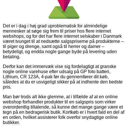
Det er i dag i høj grad uproblematisk for almindelige
mennesker at søge sig frem til priser hos flere internet
webshops, og for det har flere internet selskaber i Danmark
været tvunget til at nedsætte salgspriserne på produkterne –
til piger og drenge, samt også til herrer og damer –
betydeligt, og endda nogle gange byde på levering uden
betaling.
Derfor kan det immervæk vise sig fordelagtigt at granske
nogle online varehuse efter udsalg på GP foto batteri,
Lithium, CR 123A, 4-pak før du gennemfører dit køb,
således at du er usvigeligt sikker på at indhente den bedste
pris.
Man bør trods alt ikke glemme, at i tilfælde af at en online
webshop forhandler produkter til en salgspris som virker
overordentlig tiltalende, så kunne det mange gange være et
tegn på en bedragerisk butik. Kortkøb er i hvert fald en del af
en orden, hvilket assisterer folk overfor snydagtige online
butikker.