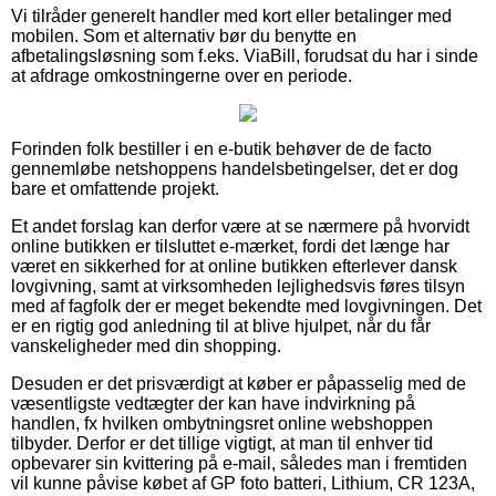
Vi tilråder generelt handler med kort eller betalinger med
mobilen. Som et alternativ bør du benytte en
afbetalingsløsning som f.eks. ViaBill, forudsat du har i sinde
at afdrage omkostningerne over en periode.
Forinden folk bestiller i en e-butik behøver de de facto
gennemløbe netshoppens handelsbetingelser, det er dog
bare et omfattende projekt.
Et andet forslag kan derfor være at se nærmere på hvorvidt
online butikken er tilsluttet e-mærket, fordi det længe har
været en sikkerhed for at online butikken efterlever dansk
lovgivning, samt at virksomheden lejlighedsvis føres tilsyn
med af fagfolk der er meget bekendte med lovgivningen. Det
er en rigtig god anledning til at blive hjulpet, når du får
vanskeligheder med din shopping.
Desuden er det prisværdigt at køber er påpasselig med de
væsentligste vedtægter der kan have indvirkning på
handlen, fx hvilken ombytningsret online webshoppen
tilbyder. Derfor er det tillige vigtigt, at man til enhver tid
opbevarer sin kvittering på e-mail, således man i fremtiden
vil kunne påvise købet af GP foto batteri, Lithium, CR 123A,