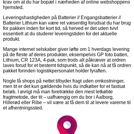
krav om at du har bopæl i nærheden af online webshoppens
hjemsted.
Leveringshastigheden på Batterier // Engangsbatterier //
Batterier Lithium kan være ret væsentlig forudsat du har brug
for pakken inden for kort tid, så herved er det uden tvivl
essentielt at du studerer leveringstiden for det aktuelle
produkt.
Mange internet selskaber giver løfte om 1 hverdags levering
på de fleste af deres produkter, eksempelvis GP foto batteri,
Lithium, CR 123A, 4-pak, som trods alt påkræver at ordren
laves forud for et bestemt tidspunkt, så de kan nå at få ordren
pakket forinden logistikpersonalet holder fyraften.
Nogle få shops på nettet tilbyder fragt uden omkostninger,
men tit er det kun gældende hvis du indkøber for et fastsat
beløb. I øvrigt må man foretrække den mest letkøbte
fragtmetode, der tit – uafhængig om du bor i Aalborg,
Hillerød eller Ribe – vil være at få dem til at levere varerne til
et afhentningssted.