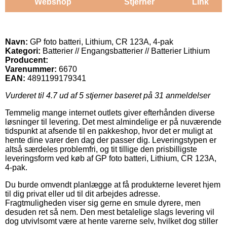
Webshop
Stjerner
Link
Navn:
GP foto batteri, Lithium, CR 123A, 4-pak
Kategori:
Batterier // Engangsbatterier // Batterier Lithium
Producent:
Varenummer:
6670
EAN:
4891199179341
Vurderet til
4.7
ud af 5 stjerner baseret på
31
anmeldelser
Temmelig mange internet outlets giver efterhånden diverse
løsninger til levering. Det mest almindelige er på nuværende
tidspunkt at afsende til en pakkeshop, hvor det er muligt at
hente dine varer den dag der passer dig. Leveringstypen er
altså særdeles problemfri, og tit tillige den prisbilligste
leveringsform ved køb af GP foto batteri, Lithium, CR 123A,
4-pak.
Du burde omvendt planlægge at få produkterne leveret hjem
til dig privat eller ud til dit arbejdes adresse.
Fragtmuligheden viser sig gerne en smule dyrere, men
desuden ret så nem. Den mest betalelige slags levering vil
dog utvivlsomt være at hente varerne selv, hvilket dog stiller