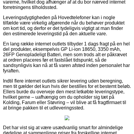
varerne, hvilket dog afhænger af at du bor nærved internet
forretningens tilholdssted.
Leveringsdygtigheden på Hovedtelefoner kan i nogle
tilfælde være virkelig afgørende når du behøver produktet
om kort tid, og derfor er det tydeligvis vigtigt at man finder
den estimerede leveringstid på den aktuelle vare.
En lang række internet outlets tilbyder 1 dags fragt på en hel
del produkter, eksempelvis GP Li-ion 18650, 3350 mAh,
26FP Genopladeligt Batteri, men som trods alt er påkrævet
at ordren placeres før et fastslået tidspunkt, så de
sandsynligvis kan nå at få varen afsted inden personalet har
fyraften.
Indtil flere internet outlets sikrer levering uden beregning,
men tit gælder det kun hvis der bestilles for et bestemt beløb.
Ellers burde du overveje den mest letkøbte leveringstype,
hvilket gerne – uafhængig om du opholder sig tæt på
Kolding, Farum eller Støvring – vil blive at få fragtfirmaet til
at bringe pakken til et udleveringssted.
Det har vist sig at være usædvanlig smart for almindelige
dødelige at sammenligne priser fra forskellige internet