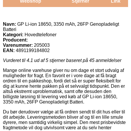
Webshop
Stjerner
Link
Navn:
GP Li-ion 18650, 3350 mAh, 26FP Genopladeligt
Batteri
Kategori:
Hovedtelefoner
Producent:
Varenummer:
205003
EAN:
4891199184802
Vurderet til
4.1
ud af 5 stjerner baseret på
45
anmeldelser
Mange online varehuse giver nu om dage et stort udvalg af
muligheder for fragt. En favorit er i vore dage at få bragt
ordren til en pakkeshop, fordi det så er super fleksibelt for
dig at kunne hente pakken på et selvvalgt tidspunkt. Den er
altså ekstremt uproblematisk, samt ofte desuden den
billigste løsning til levering ved køb af GP Li-ion 18650,
3350 mAh, 26FP Genopladeligt Batteri.
Du bør derudover vælge at få ordren sendt til dit hus eller til
dit arbejde. Leveringsmetoden bliver af og til en lille smule
dyrere, men samtidig virkelig simpel. Den mest prisbevidste
fragtmetode vil dog utvivlsomt være at du selv henter