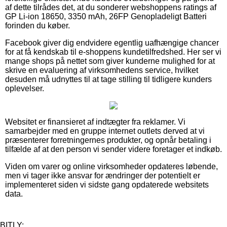
af dette tilrådes det, at du sonderer webshoppens ratings af
GP Li-ion 18650, 3350 mAh, 26FP Genopladeligt Batteri
forinden du køber.
Facebook giver dig endvidere egentlig uafhængige chancer
for at få kendskab til e-shoppens kundetilfredshed. Her ser vi
mange shops på nettet som giver kunderne mulighed for at
skrive en evaluering af virksomhedens service, hvilket
desuden må udnyttes til at tage stilling til tidligere kunders
oplevelser.
Websitet er finansieret af indtægter fra reklamer. Vi
samarbejder med en gruppe internet outlets derved at vi
præsenterer forretningernes produkter, og opnår betaling i
tilfælde af at den person vi sender videre foretager et indkøb.
Viden om varer og online virksomheder opdateres løbende,
men vi tager ikke ansvar for ændringer der potentielt er
implementeret siden vi sidste gang opdaterede websitets
data.
BITLY: