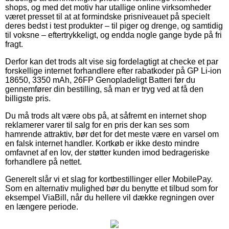
shops, og med det motiv har utallige online virksomheder
været presset til at at formindske prisniveauet på specielt
deres bedst i test produkter – til piger og drenge, og samtidig
til voksne – eftertrykkeligt, og endda nogle gange byde på fri
fragt.
Derfor kan det trods alt vise sig fordelagtigt at checke et par
forskellige internet forhandlere efter rabatkoder på GP Li-ion
18650, 3350 mAh, 26FP Genopladeligt Batteri før du
gennemfører din bestilling, så man er tryg ved at få den
billigste pris.
Du må trods alt være obs på, at såfremt en internet shop
reklamerer varer til salg for en pris der kan ses som
hamrende attraktiv, bør det for det meste være en varsel om
en falsk internet handler. Kortkøb er ikke desto mindre
omfavnet af en lov, der støtter kunden imod bedrageriske
forhandlere på nettet.
Generelt slår vi et slag for kortbestillinger eller MobilePay.
Som en alternativ mulighed bør du benytte et tilbud som for
eksempel ViaBill, når du hellere vil dække regningen over
en længere periode.