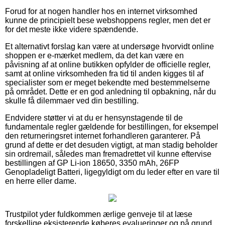
Forud for at nogen handler hos en internet virksomhed
kunne de principielt bese webshoppens regler, men det er
for det meste ikke videre spændende.
Et alternativt forslag kan være at undersøge hvorvidt online
shoppen er e-mærket medlem, da det kan være en
påvisning af at online butikken opfylder de officielle regler,
samt at online virksomheden fra tid til anden kigges til af
specialister som er meget bekendte med bestemmelserne
på området. Dette er en god anledning til opbakning, når du
skulle få dilemmaer ved din bestilling.
Endvidere støtter vi at du er hensynstagende til de
fundamentale regler gældende for bestillingen, for eksempel
den returneringsret internet forhandleren garanterer. På
grund af dette er det desuden vigtigt, at man stadig beholder
sin ordremail, således man fremadrettet vil kunne eftervise
bestillingen af GP Li-ion 18650, 3350 mAh, 26FP
Genopladeligt Batteri, ligegyldigt om du leder efter en vare til
en herre eller dame.
Trustpilot yder fuldkommen ærlige genveje til at læse
forskellige eksisterende køberes evalueringer og på grund