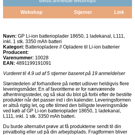
Bedst anmeldte webshops
Webshop
Stjerner
Link
Navn:
GP Li-ion batterioplader 18650, 1 ladekanal, L111,
inkl. 1 stk. 3350 mAh batteri
Kategori:
Batteriopladere // Opladere til Li-ion batterier
Producent:
Varenummer:
10028
EAN:
4891199191091
Vurderet til
4.9
ud af 5 stjerner baseret på
19
anmeldelser
Størstedelen af forhandlere på nettet udlover heldigvis flere
leveringsmåder. En af favoritterne er for nærværende
afhentningssteder, og så skal du blot gå forbi efter de bestilte
produkter når det passer ind i din kalender. Leveringsformen
er altså rigtig let, og ofte tilmed den billigste leveringsmåde
ved køb af GP Li-ion batterioplader 18650, 1 ladekanal,
L111, inkl. 1 stk. 3350 mAh batteri.
Du burde alternativt prøve at få produkterne sendt til din
privatbolig eller ud på din arbejdsplads. Fragtformen bliver