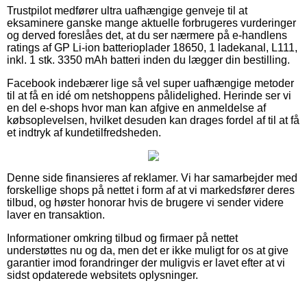
Trustpilot medfører ultra uafhængige genveje til at
eksaminere ganske mange aktuelle forbrugeres vurderinger
og derved foreslåes det, at du ser nærmere på e-handlens
ratings af GP Li-ion batterioplader 18650, 1 ladekanal, L111,
inkl. 1 stk. 3350 mAh batteri inden du lægger din bestilling.
Facebook indebærer lige så vel super uafhængige metoder
til at få en idé om netshoppens pålidelighed. Herinde ser vi
en del e-shops hvor man kan afgive en anmeldelse af
købsoplevelsen, hvilket desuden kan drages fordel af til at få
et indtryk af kundetilfredsheden.
Denne side finansieres af reklamer. Vi har samarbejder med
forskellige shops på nettet i form af at vi markedsfører deres
tilbud, og høster honorar hvis de brugere vi sender videre
laver en transaktion.
Informationer omkring tilbud og firmaer på nettet
understøttes nu og da, men det er ikke muligt for os at give
garantier imod forandringer der muligvis er lavet efter at vi
sidst opdaterede websitets oplysninger.