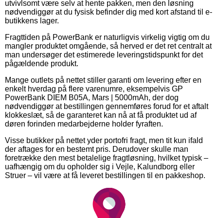
utvivlsomt være selv at hente pakken, men den løsning
nødvendiggør at du fysisk befinder dig med kort afstand til e-
butikkens lager.
Fragttiden på PowerBank er naturligvis virkelig vigtig om du
mangler produktet omgående, så herved er det ret centralt at
man undersøger det estimerede leveringstidspunkt for det
pågældende produkt.
Mange outlets på nettet stiller garanti om levering efter en
enkelt hverdag på flere varenumre, eksempelvis GP
PowerBank DIEM B05A, Mars | 5000mAh, der dog
nødvendiggør at bestillingen gennemføres forud for et aftalt
klokkeslæt, så de garanteret kan nå at få produktet ud af
døren forinden medarbejderne holder fyraften.
Visse butikker på nettet yder portofri fragt, men tit kun ifald
der aftages for en bestemt pris. Derudover skulle man
foretrække den mest betalelige fragtløsning, hvilket typisk –
uafhængig om du opholder sig i Vejle, Kalundborg eller
Struer – vil være at få leveret bestillingen til en pakkeshop.