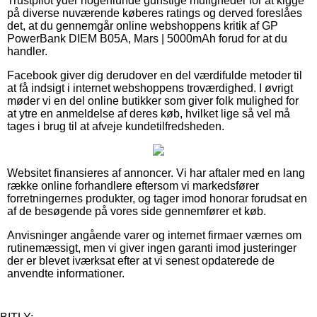
Trustpilot yder nogenlunde gunstige muligheder for at kigge
på diverse nuværende køberes ratings og derved foreslåes
det, at du gennemgår online webshoppens kritik af GP
PowerBank DIEM B05A, Mars | 5000mAh forud for at du
handler.
Facebook giver dig derudover en del værdifulde metoder til
at få indsigt i internet webshoppens troværdighed. I øvrigt
møder vi en del online butikker som giver folk mulighed for
at ytre en anmeldelse af deres køb, hvilket lige så vel må
tages i brug til at afveje kundetilfredsheden.
Websitet finansieres af annoncer. Vi har aftaler med en lang
række online forhandlere eftersom vi markedsfører
forretningernes produkter, og tager imod honorar forudsat en
af de besøgende på vores side gennemfører et køb.
Anvisninger angående varer og internet firmaer værnes om
rutinemæssigt, men vi giver ingen garanti imod justeringer
der er blevet iværksat efter at vi senest opdaterede de
anvendte informationer.