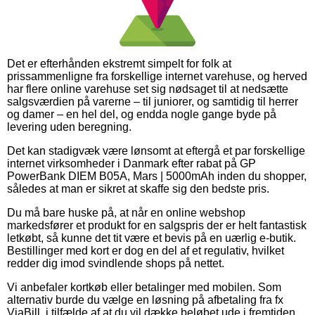
Det er efterhånden ekstremt simpelt for folk at
prissammenligne fra forskellige internet varehuse, og herved
har flere online varehuse set sig nødsaget til at nedsætte
salgsværdien på varerne – til juniorer, og samtidig til herrer
og damer – en hel del, og endda nogle gange byde på
levering uden beregning.
Det kan stadigvæk være lønsomt at eftergå et par forskellige
internet virksomheder i Danmark efter rabat på GP
PowerBank DIEM B05A, Mars | 5000mAh inden du shopper,
således at man er sikret at skaffe sig den bedste pris.
Du må bare huske på, at når en online webshop
markedsfører et produkt for en salgspris der er helt fantastisk
letkøbt, så kunne det tit være et bevis på en uærlig e-butik.
Bestillinger med kort er dog en del af et regulativ, hvilket
redder dig imod svindlende shops på nettet.
Vi anbefaler kortkøb eller betalinger med mobilen. Som
alternativ burde du vælge en løsning på afbetaling fra fx
ViaBill, i tilfælde af at du vil dække beløbet ude i fremtiden.