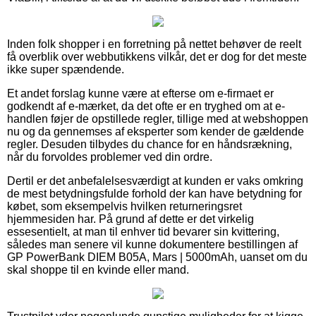
Inden folk shopper i en forretning på nettet behøver de reelt
få overblik over webbutikkens vilkår, det er dog for det meste
ikke super spændende.
Et andet forslag kunne være at efterse om e-firmaet er
godkendt af e-mærket, da det ofte er en tryghed om at e-
handlen føjer de opstillede regler, tillige med at webshoppen
nu og da gennemses af eksperter som kender de gældende
regler. Desuden tilbydes du chance for en håndsrækning,
når du forvoldes problemer ved din ordre.
Dertil er det anbefalelsesværdigt at kunden er vaks omkring
de mest betydningsfulde forhold der kan have betydning for
købet, som eksempelvis hvilken returneringsret
hjemmesiden har. På grund af dette er det virkelig
essesentielt, at man til enhver tid bevarer sin kvittering,
således man senere vil kunne dokumentere bestillingen af
GP PowerBank DIEM B05A, Mars | 5000mAh, uanset om du
skal shoppe til en kvinde eller mand.