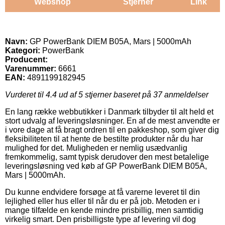
Webshop
Stjerner
Link
Navn:
GP PowerBank DIEM B05A, Mars | 5000mAh
Kategori:
PowerBank
Producent:
Varenummer:
6661
EAN:
4891199182945
Vurderet til
4.4
ud af 5 stjerner baseret på
37
anmeldelser
En lang række webbutikker i Danmark tilbyder til alt held et
stort udvalg af leveringsløsninger. En af de mest anvendte er
i vore dage at få bragt ordren til en pakkeshop, som giver dig
fleksibiliteten til at hente de bestilte produkter når du har
mulighed for det. Muligheden er nemlig usædvanlig
fremkommelig, samt typisk derudover den mest betalelige
leveringsløsning ved køb af GP PowerBank DIEM B05A,
Mars | 5000mAh.
Du kunne endvidere forsøge at få varerne leveret til din
lejlighed eller hus eller til når du er på job. Metoden er i
mange tilfælde en kende mindre prisbillig, men samtidig
virkelig smart. Den prisbilligste type af levering vil dog