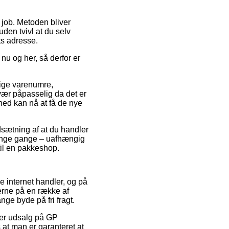
på job. Metoden bliver
den tvivl at du selv
ts adresse.
nu og her, så derfor er
ige varenumre,
r påpasselig da det er
hed kan nå at få de nye
dsætning af at du handler
 mange gange – uafhængig
til en pakkeshop.
e internet handler, og på
erne på en række af
nge byde på fri fragt.
ter udsalg på GP
t man er garanteret at