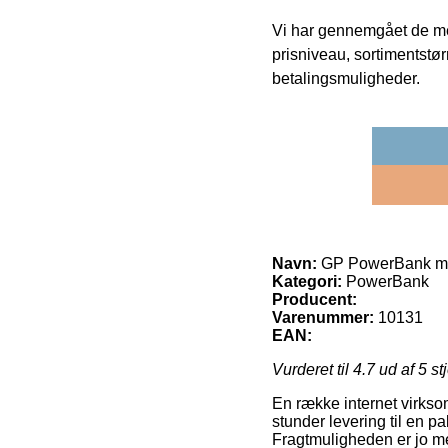
Vi har gennemgået de mes
prisniveau, sortimentstø
betalingsmuligheder.
Navn:
GP PowerBank med
Kategori:
PowerBank
Producent:
Varenummer:
10131
EAN:
Vurderet til
4.7
ud af 5 st
En række internet virkso
stunder levering til en p
Fragtmuligheden er jo me