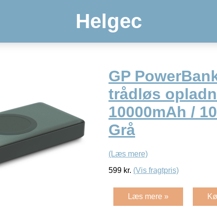
Helgec
GP PowerBan
trådløs oplad
10000mAh / 1
Grå
(Læs mere)
599
kr.
(Vis fragtpris)
Læs mere »
Kø