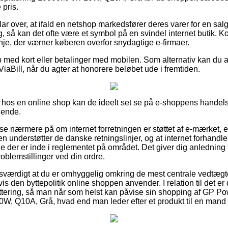
 pris.
ar over, at ifald en netshop markedsfører deres varer for en sa
g, så kan det ofte være et symbol på en svindel internet butik. Kor
nje, der værner køberen overfor snydagtige e-firmaer.
b med kort eller betalinger med mobilen. Som alternativ kan du
 ViaBill, når du agter at honorere beløbet ude i fremtiden.
os en online shop kan de ideelt set se på e-shoppens handelsaf
dende.
 se nærmere på om internet forretningen er støttet af e-mærket,
ken understøtter de danske retningslinjer, og at internet forhandle
der er inde i reglementet på området. Det giver dig anledning t
roblemstillinger ved din ordre.
sesværdigt at du er omhyggelig omkring de mest centrale vedtægte
s den byttepolitik online shoppen anvender. I relation til det e
kvittering, så man når som helst kan påvise sin shopping af GP 
, Q10A, Grå, hvad end man leder efter et produkt til en mand e