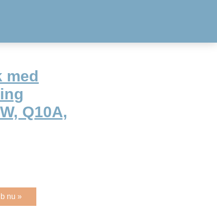
k med
ning
0W, Q10A,
b nu »