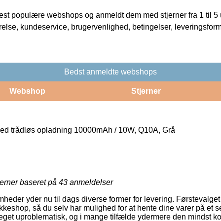
t populære webshops og anmeldt dem med stjerner fra 1 til 5 ud
rrelse, kundeservice, brugervenlighed, betingelser, leveringsfor
Bedst anmeldte webshops
Webshop
Stjerner
 trådløs opladning 10000mAh / 10W, Q10A, Grå
jerner baseret på
43
anmeldelser
mheder yder nu til dags diverse former for levering. Førstevalg
akkeshop, så du selv har mulighed for at hente dine varer på et se
get uproblematisk, og i mange tilfælde ydermere den mindst kos