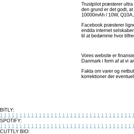
Trustpilot præsterer ultr
den grund er det godt, 
10000mAh / 10W, Q10A, 
Facebook præsterer lignen
endda internet selskaber
til at bedømme hvor tilfr
Vores website er finansi
Danmark i form af at vi 
Fakta om varer og netbut
korrektioner der eventuel
BITLY:
1
1
1
1
1
1
1
1
1
1
1
1
1
1
1
1
1
1
1
1
1
1
1
1
1
1
1
1
1
1
1
1
1
1
SPOTIFY:
1
1
1
1
1
1
1
1
1
1
1
1
1
1
1
1
1
1
1
1
1
1
1
1
1
1
1
1
1
1
1
1
1
1
CUTTLY BIO: