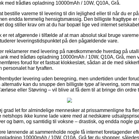
k med trådløs opladning 10000mAh / 10W, Q10A, Grå.
 bestille varerne til levering til din lejlighed eller til når du er 
 men endda temmelig hensigtsmæssig. Den billigste fragttype er u
et dog stiller krav om at du har bopæl lige ved internet selskabe
r ret afgørende i tilfælde af at man absolut skal bruge varerne 
 studerer leveringstidspunktet på den pågældende vare.
ker reklamerer med levering på næstkommende hverdag på utall
nk med trådløs opladning 10000mAh / 10W, Q10A, Grå, men væ
nemføres forud for et fastsat klokkeslæt, sådan at de med sikker
n personalet har fyraften.
r frembyder levering uden beregning, men undertiden under foru
m alternativ kan du snuppe den billigste type af levering, som
øse eller Støvring – vil blive at få dem til at bringe din ordre 
øj grad let for almindelige mennesker at prissammenligne fra fler
ige netshops ikke kunne lade være med at nedskære udsalgspris
yer og børn, og samtidig til voksne – drastisk, og endda nogle ga
ære lønnende at sammenholde nogle få internet foretagender ef
pladning 10000mAh / 10W, Q10A, Grå før du shopper, således a