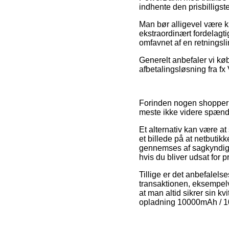
indhente den prisbilligste
Man bør alligevel være kl
ekstraordinært fordelagti
omfavnet af en retningsli
Generelt anbefaler vi kø
afbetalingsløsning fra fx
Forinden nogen shopper h
meste ikke videre spæn
Et alternativ kan være at
et billede på at netbutik
gennemses af sagkyndige 
hvis du bliver udsat for p
Tillige er det anbefalel
transaktionen, eksempelvi
at man altid sikrer sin 
opladning 10000mAh / 10W