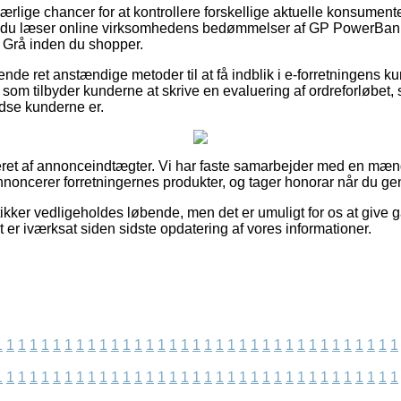
a ærlige chancer for at kontrollere forskellige aktuelle konsumen
at du læser online virksomhedens bedømmelser af GP PowerBan
Grå inden du shopper.
de ret anstændige metoder til at få indblik i e-forretningens k
 som tilbyder kunderne at skrive en evaluering af ordreforløbe
edse kunderne er.
eret af annonceindtægter. Vi har faste samarbejder med en mæn
annoncerer forretningernes produkter, og tager honorar når du g
ikker vedligeholdes løbende, men det er umuligt for os at give g
t er iværksat siden sidste opdatering af vores informationer.
1
1
1
1
1
1
1
1
1
1
1
1
1
1
1
1
1
1
1
1
1
1
1
1
1
1
1
1
1
1
1
1
1
1
1
1
1
1
1
1
1
1
1
1
1
1
1
1
1
1
1
1
1
1
1
1
1
1
1
1
1
1
1
1
1
1
1
1
1
1