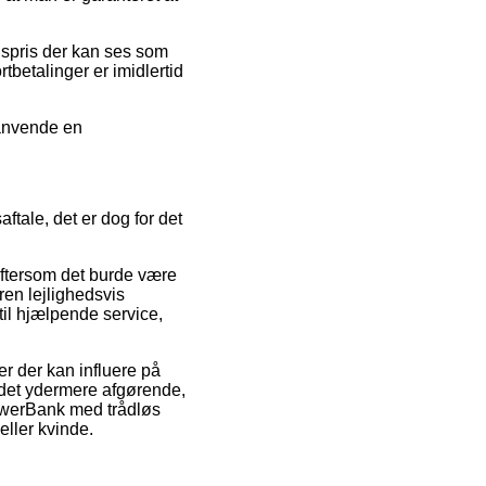
lgspris der kan ses som
tbetalinger er imidlertid
 anvende en
tale, det er dog for det
 eftersom det burde være
ren lejlighedsvis
il hjælpende service,
r der kan influere på
r det ydermere afgørende,
PowerBank med trådløs
ller kvinde.