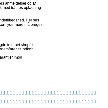
ters anmeldelser og af
k med trådløs opladning
undetilfredshed. Her ses
t, som ydermere må bruges
gde internet shops i
ennemfører et indkøb.
arantier imod
1
1
1
1
1
1
1
1
1
1
1
1
1
1
1
1
1
1
1
1
1
1
1
1
1
1
1
1
1
1
1
1
1
1
1
1
1
1
1
1
1
1
1
1
1
1
1
1
1
1
1
1
1
1
1
1
1
1
1
1
1
1