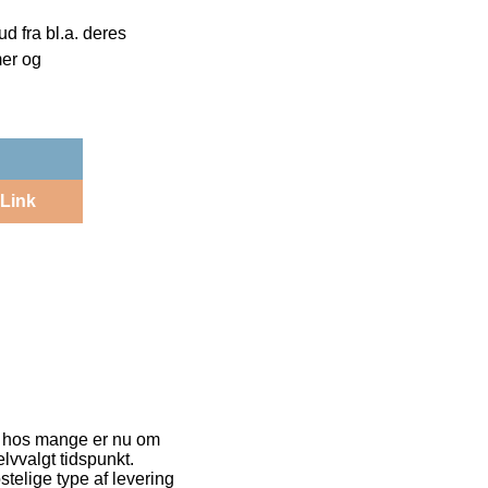
 fra bl.a. deres
mer og
Link
et hos mange er nu om
lvvalgt tidspunkt.
telige type af levering