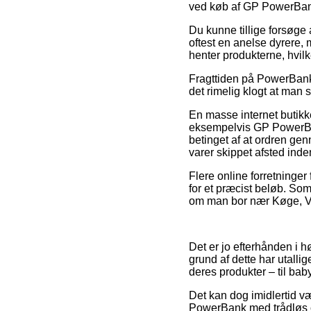
ved køb af GP PowerBan
Du kunne tillige forsøge at
oftest en anelse dyrere,
henter produkterne, hvilk
Fragttiden på PowerBank e
det rimelig klogt at man
En masse internet butik
eksempelvis GP PowerBa
betinget af at ordren gen
varer skippet afsted inde
Flere online forretninge
for et præcist beløb. So
om man bor nær Køge, Værl
Det er jo efterhånden i h
grund af dette har utall
deres produkter – til bab
Det kan dog imidlertid v
PowerBank med trådløs o