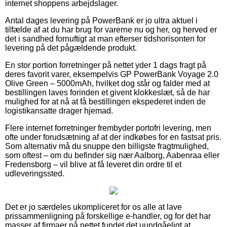
internet shoppens arbejdslager.
Antal dages levering på PowerBank er jo ultra aktuel i
tilfælde af at du har brug for varerne nu og her, og herved er
det i sandhed fornuftigt at man efterser tidshorisonten for
levering på det pågældende produkt.
En stor portion forretninger på nettet yder 1 dags fragt på
deres favorit varer, eksempelvis GP PowerBank Voyage 2.0
Olive Green – 5000mAh, hvilket dog står og falder med at
bestillingen laves forinden et givent klokkeslæt, så de har
mulighed for at nå at få bestillingen ekspederet inden de
logistikansatte drager hjemad.
Flere internet forretninger frembyder portofri levering, men
ofte under forudsætning af at der indkøbes for en fastsat pris.
Som alternativ må du snuppe den billigste fragtmulighed,
som oftest – om du befinder sig nær Aalborg, Aabenraa eller
Fredensborg – vil blive at få leveret din ordre til et
udleveringssted.
Det er jo særdeles ukompliceret for os alle at lave
prissammenligning på forskellige e-handler, og for det har
masser af firmaer på nettet fundet det uundgåeligt at