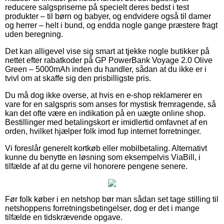
reducere salgspriserne på specielt deres bedst i test
produkter – til børn og babyer, og endvidere også til damer
og herrer – helt i bund, og endda nogle gange præstere fragt
uden beregning.
Det kan alligevel vise sig smart at tjekke nogle butikker på
nettet efter rabatkoder på GP PowerBank Voyage 2.0 Olive
Green – 5000mAh inden du handler, sådan at du ikke er i
tvivl om at skaffe sig den prisbilligste pris.
Du må dog ikke overse, at hvis en e-shop reklamerer en
vare for en salgspris som anses for mystisk fremragende, så
kan det ofte være en indikation på en uægte online shop.
Bestillinger med betalingskort er imidlertid omfavnet af en
orden, hvilket hjælper folk imod fup internet forretninger.
Vi foreslår generelt kortkøb eller mobilbetaling. Alternativt
kunne du benytte en løsning som eksempelvis ViaBill, i
tilfælde af at du gerne vil honorere pengene senere.
Før folk køber i en netshop bør man sådan set tage stilling til
netshoppens forretningsbetingelser, dog er det i mange
tilfælde en tidskrævende opgave.