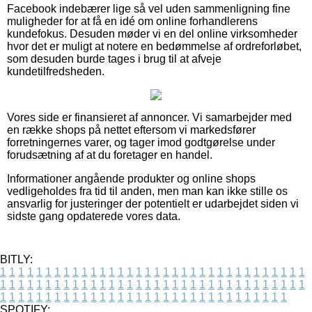
Facebook indebærer lige så vel uden sammenligning fine
muligheder for at få en idé om online forhandlerens
kundefokus. Desuden møder vi en del online virksomheder
hvor det er muligt at notere en bedømmelse af ordreforløbet,
som desuden burde tages i brug til at afveje
kundetilfredsheden.
Vores side er finansieret af annoncer. Vi samarbejder med
en række shops på nettet eftersom vi markedsfører
forretningernes varer, og tager imod godtgørelse under
forudsætning af at du foretager en handel.
Informationer angående produkter og online shops
vedligeholdes fra tid til anden, men man kan ikke stille os
ansvarlig for justeringer der potentielt er udarbejdet siden vi
sidste gang opdaterede vores data.
BITLY:
1
1
1
1
1
1
1
1
1
1
1
1
1
1
1
1
1
1
1
1
1
1
1
1
1
1
1
1
1
1
1
1
1
1
1
1
1
1
1
1
1
1
1
1
1
1
1
1
1
1
1
1
1
1
1
1
1
1
1
1
1
1
1
1
1
1
1
1
1
1
1
1
1
1
1
1
1
1
1
1
1
1
1
1
1
1
1
1
1
1
1
1
1
1
1
1
1
1
1
1
SPOTIFY: