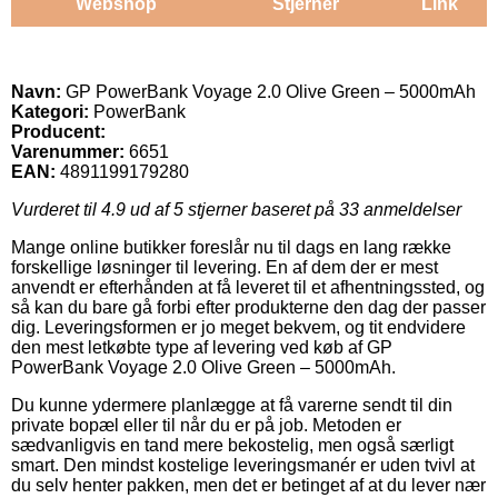
Webshop
Stjerner
Link
Navn:
GP PowerBank Voyage 2.0 Olive Green – 5000mAh
Kategori:
PowerBank
Producent:
Varenummer:
6651
EAN:
4891199179280
Vurderet til
4.9
ud af 5 stjerner baseret på
33
anmeldelser
Mange online butikker foreslår nu til dags en lang række
forskellige løsninger til levering. En af dem der er mest
anvendt er efterhånden at få leveret til et afhentningssted, og
så kan du bare gå forbi efter produkterne den dag der passer
dig. Leveringsformen er jo meget bekvem, og tit endvidere
den mest letkøbte type af levering ved køb af GP
PowerBank Voyage 2.0 Olive Green – 5000mAh.
Du kunne ydermere planlægge at få varerne sendt til din
private bopæl eller til når du er på job. Metoden er
sædvanligvis en tand mere bekostelig, men også særligt
smart. Den mindst kostelige leveringsmanér er uden tvivl at
du selv henter pakken, men det er betinget af at du lever nær