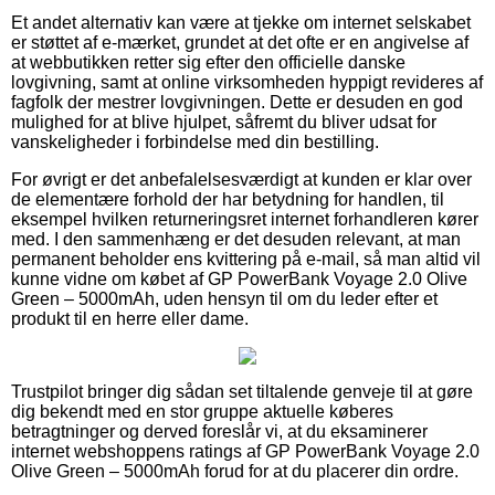
Et andet alternativ kan være at tjekke om internet selskabet
er støttet af e-mærket, grundet at det ofte er en angivelse af
at webbutikken retter sig efter den officielle danske
lovgivning, samt at online virksomheden hyppigt revideres af
fagfolk der mestrer lovgivningen. Dette er desuden en god
mulighed for at blive hjulpet, såfremt du bliver udsat for
vanskeligheder i forbindelse med din bestilling.
For øvrigt er det anbefalelsesværdigt at kunden er klar over
de elementære forhold der har betydning for handlen, til
eksempel hvilken returneringsret internet forhandleren kører
med. I den sammenhæng er det desuden relevant, at man
permanent beholder ens kvittering på e-mail, så man altid vil
kunne vidne om købet af GP PowerBank Voyage 2.0 Olive
Green – 5000mAh, uden hensyn til om du leder efter et
produkt til en herre eller dame.
Trustpilot bringer dig sådan set tiltalende genveje til at gøre
dig bekendt med en stor gruppe aktuelle køberes
betragtninger og derved foreslår vi, at du eksaminerer
internet webshoppens ratings af GP PowerBank Voyage 2.0
Olive Green – 5000mAh forud for at du placerer din ordre.