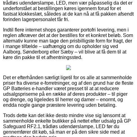
trådløs udendørslampe, LED, men vær påpasselig da det er
underforstået at bestillingen køres igennem forud for et
fastsat klokkeslæt, således at de kan nå at få pakken afsendt
forinden lagerpersonalet får fri.
Indtil flere internet shops garanterer portofri levering, men i
reglen afkræver det at der bestilles for et konkret beløb. Som
alternativ kunne man tage den prisbilligste form for fragt, der
i mange tilfælde – uafhængig om du opholder sig ved
Aalborg, Sønderborg eller Sæby – vil blive at få dem til at
køre din pakke til et afhentningssted.
Det er efterhånden særligt ligetil for os alle at sammenholde
priser fra diverse e-forretninger, og af den grund har de fleste
GP Batteries e-handler været presset til at at reducere
udsalgspriserne på en række af deres produkter – til piger
og drenge, og ligeledes til herrer og damer – enormt, og
endda nogle gange præstere levering uden betaling.
Trods dette kan det ikke desto mindre vise sig lønsomt at
sammenholde enkelte butikker på nettet efter udsalg på GP
Safeguard RF2.1, trådløs udendørslampe, LED før du
gennemfører dit køb, så man er på den sikre side med at