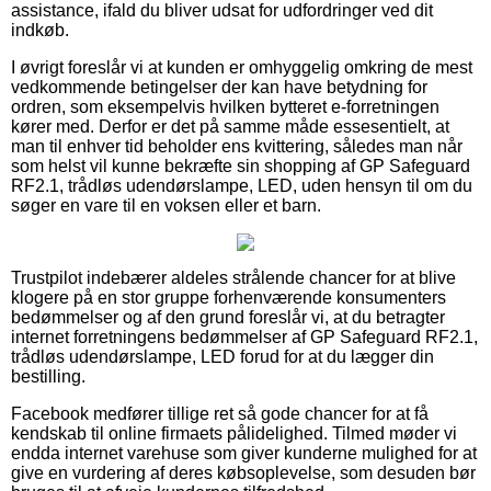
assistance, ifald du bliver udsat for udfordringer ved dit
indkøb.
I øvrigt foreslår vi at kunden er omhyggelig omkring de mest
vedkommende betingelser der kan have betydning for
ordren, som eksempelvis hvilken bytteret e-forretningen
kører med. Derfor er det på samme måde essesentielt, at
man til enhver tid beholder ens kvittering, således man når
som helst vil kunne bekræfte sin shopping af GP Safeguard
RF2.1, trådløs udendørslampe, LED, uden hensyn til om du
søger en vare til en voksen eller et barn.
Trustpilot indebærer aldeles strålende chancer for at blive
klogere på en stor gruppe forhenværende konsumenters
bedømmelser og af den grund foreslår vi, at du betragter
internet forretningens bedømmelser af GP Safeguard RF2.1,
trådløs udendørslampe, LED forud for at du lægger din
bestilling.
Facebook medfører tillige ret så gode chancer for at få
kendskab til online firmaets pålidelighed. Tilmed møder vi
endda internet varehuse som giver kunderne mulighed for at
give en vurdering af deres købsoplevelse, som desuden bør