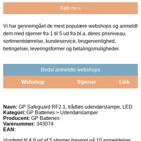
Køb nu »
Vi har gennemgået de mest populære webshops og anmeldt
dem med stjerner fra 1 til 5 ud fra bl.a. deres prisniveau,
sortimentstørrelse, kundeservice, brugervenlighed,
betingelser, leveringsformer og betalingsmuligheder.
Bedst anmeldte webshops
Webshop
Stjerner
Link
Navn:
GP Safeguard RF2.1, trådløs udendørslampe, LED
Kategori:
GP Batteries > Udendørslamper
Producent:
GP Batteries
Varenummer:
343074
EAN:
Vurderet til
4.9
ud af 5 stjerner baseret på
10
anmeldelser