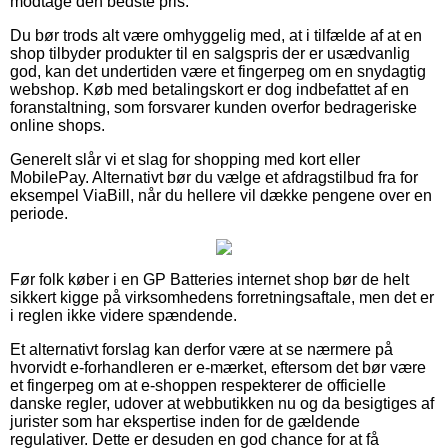
modtage den bedste pris.
Du bør trods alt være omhyggelig med, at i tilfælde af at en
shop tilbyder produkter til en salgspris der er usædvanlig
god, kan det undertiden være et fingerpeg om en snydagtig
webshop. Køb med betalingskort er dog indbefattet af en
foranstaltning, som forsvarer kunden overfor bedrageriske
online shops.
Generelt slår vi et slag for shopping med kort eller
MobilePay. Alternativt bør du vælge et afdragstilbud fra for
eksempel ViaBill, når du hellere vil dække pengene over en
periode.
Før folk køber i en GP Batteries internet shop bør de helt
sikkert kigge på virksomhedens forretningsaftale, men det er
i reglen ikke videre spændende.
Et alternativt forslag kan derfor være at se nærmere på
hvorvidt e-forhandleren er e-mærket, eftersom det bør være
et fingerpeg om at e-shoppen respekterer de officielle
danske regler, udover at webbutikken nu og da besigtiges af
jurister som har ekspertise inden for de gældende
regulativer. Dette er desuden en god chance for at få