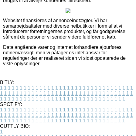
bruges til at afveje kundernes tilfredshed.
Websitet finansieres af annonceindtægter. Vi har
samarbejdsaftaler med diverse netbutikker i form af at vi
introducerer forretningernes produkter, og får godtgørelse
såfremt de personer vi sender videre fuldfører et køb.
Data angående varer og internet forhandlere ajourføres
rutinemæssigt, men vi påtager os intet ansvar for
reguleringer der er realiseret siden vi sidst opdaterede de
viste oplysninger.
BITLY:
1
1
1
1
1
1
1
1
1
1
1
1
1
1
1
1
1
1
1
1
1
1
1
1
1
1
1
1
1
1
1
1
1
1
1
1
1
1
1
1
1
1
1
1
1
1
1
1
1
1
1
1
1
1
1
1
1
1
1
1
1
1
1
1
1
1
1
1
1
1
1
1
1
1
1
1
1
1
1
1
1
1
1
1
1
1
1
1
1
1
1
1
1
1
1
1
1
1
1
1
SPOTIFY:
1
1
1
1
1
1
1
1
1
1
1
1
1
1
1
1
1
1
1
1
1
1
1
1
1
1
1
1
1
1
1
1
1
1
1
1
1
1
1
1
1
1
1
1
1
1
1
1
1
1
1
1
1
1
1
1
1
1
1
1
1
1
1
1
1
1
1
1
1
1
1
1
1
1
1
1
1
1
1
1
1
1
1
1
1
1
1
1
1
1
1
1
1
1
1
1
1
1
1
1
CUTTLY BIO:
1