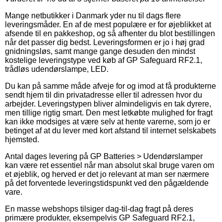
Mange netbutikker i Danmark yder nu til dags flere
leveringsmåder. En af de mest populære er for øjeblikket at
afsende til en pakkeshop, og så afhenter du blot bestillingen
når det passer dig bedst. Leveringsformen er jo i høj grad
gnidningsløs, samt mange gange desuden den mindst
kostelige leveringstype ved køb af GP Safeguard RF2.1,
trådløs udendørslampe, LED.
Du kan på samme måde afveje for og imod at få produkterne
sendt hjem til din privatadresse eller til adressen hvor du
arbejder. Leveringstypen bliver almindeligvis en tak dyrere,
men tillige rigtig smart. Den mest letkøbte mulighed for fragt
kan ikke modsiges at være selv at hente varerne, som jo er
betinget af at du lever med kort afstand til internet selskabets
hjemsted.
Antal dages levering på GP Batteries > Udendørslamper
kan være ret essentiel når man absolut skal bruge varen om
et øjeblik, og herved er det jo relevant at man ser nærmere
på det forventede leveringstidspunkt ved den pågældende
vare.
En masse webshops tilsiger dag-til-dag fragt på deres
primære produkter, eksempelvis GP Safeguard RF2.1,