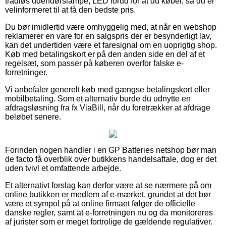
trådløs udendørslampe, LED forud for at du køber, så du er
velinformeret til at få den bedste pris.
Du bør imidlertid være omhyggelig med, at når en webshop
reklamerer en vare for en salgspris der er besynderligt lav,
kan det undertiden være et faresignal om en uoprigtig shop.
Køb med betalingskort er på den anden side en del af et
regelsæt, som passer på køberen overfor falske e-
forretninger.
Vi anbefaler generelt køb med gængse betalingskort eller
mobilbetaling. Som et alternativ burde du udnytte en
afdragsløsning fra fx ViaBill, når du foretrækker at afdrage
beløbet senere.
Forinden nogen handler i en GP Batteries netshop bør man
de facto få overblik over butikkens handelsaftale, dog er det
uden tvivl et omfattende arbejde.
Et alternativt forslag kan derfor være at se nærmere på om
online butikken er medlem af e-mærket, grundet at det bør
være et sympol på at online firmaet følger de officielle
danske regler, samt at e-forretningen nu og da monitoreres
af jurister som er meget fortrolige de gældende regulativer.