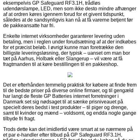
eksempelvis GP Safeguard RF3.1H, trådløs
udendørslampe, LED, men som ikke desto mindre afhænger
af at ordren køres igennem forud for et givent tidspunkt,
således at de sandsynligvis kan nå at få varerne betjent før
de pakkeansatte har fri.
Enkelte internet virksomheder garanterer levering uden
betaling, men i reglen under forudsætning af at der indkøbes
for et præcist beløb. I øvrigt kunne man foretrække den
billigste leveringsløsning, der typisk – uanset om man bor
tæt på Aarhus, Holbæk eller Slangerup – vil være at få
fragtmanden til at køre bestillingen til en pakkeshop.
Det er efterhånden temmelig praktisk for købere at finde frem
til de bedste priser på diverse online firmaer, og til gengæld
har langt de fleste GP Batteries internet forretninger i
Danmark set sig nødsaget til at sænke prisniveauet på
specielt deres bedst i test produkter – til piger og drenge,
samt til kvinder og mænd – voldsomt, og endda nogle gange
tilbyde fri fragt.
Trods dette kan det imidlertid være smart at se nærmere på
et par e-handler efter tilbud på GP Safeguard RF3.1H,