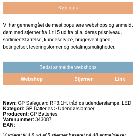
Køb nu »
Vi har gennemgået de mest populære webshops og anmeldt
dem med stjerner fra 1 til 5 ud fra bl.a. deres prisniveau,
sortimentstørrelse, kundeservice, brugervenlighed,
betingelser, leveringsformer og betalingsmuligheder.
Bedst anmeldte webshops
Webshop
Stjerner
Link
Navn:
GP Safeguard RF3.1H, trådløs udendørslampe, LED
Kategori:
GP Batteries > Udendørslamper
Producent:
GP Batteries
Varenummer:
343087
EAN:
Vurderet til
4.8
ud af 5 stjerner baseret på
48
anmeldelser