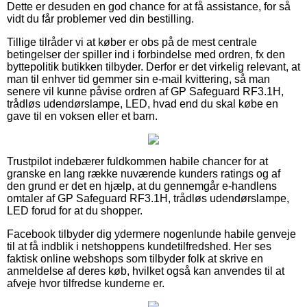
Dette er desuden en god chance for at få assistance, for så
vidt du får problemer ved din bestilling.
Tillige tilråder vi at køber er obs på de mest centrale
betingelser der spiller ind i forbindelse med ordren, fx den
byttepolitik butikken tilbyder. Derfor er det virkelig relevant, at
man til enhver tid gemmer sin e-mail kvittering, så man
senere vil kunne påvise ordren af GP Safeguard RF3.1H,
trådløs udendørslampe, LED, hvad end du skal købe en
gave til en voksen eller et barn.
Trustpilot indebærer fuldkommen habile chancer for at
granske en lang række nuværende kunders ratings og af
den grund er det en hjælp, at du gennemgår e-handlens
omtaler af GP Safeguard RF3.1H, trådløs udendørslampe,
LED forud for at du shopper.
Facebook tilbyder dig ydermere nogenlunde habile genveje
til at få indblik i netshoppens kundetilfredshed. Her ses
faktisk online webshops som tilbyder folk at skrive en
anmeldelse af deres køb, hvilket også kan anvendes til at
afveje hvor tilfredse kunderne er.