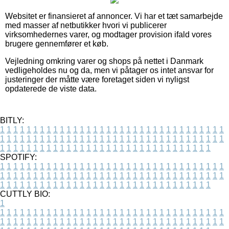
Websitet er finansieret af annoncer. Vi har et tæt samarbejde
med masser af netbutikker hvori vi publicerer
virksomhedernes varer, og modtager provision ifald vores
brugere gennemfører et køb.
Vejledning omkring varer og shops på nettet i Danmark
vedligeholdes nu og da, men vi påtager os intet ansvar for
justeringer der måtte være foretaget siden vi nyligst
opdaterede de viste data.
BITLY:
1
1
1
1
1
1
1
1
1
1
1
1
1
1
1
1
1
1
1
1
1
1
1
1
1
1
1
1
1
1
1
1
1
1
1
1
1
1
1
1
1
1
1
1
1
1
1
1
1
1
1
1
1
1
1
1
1
1
1
1
1
1
1
1
1
1
1
1
1
1
1
1
1
1
1
1
1
1
1
1
1
1
1
1
1
1
1
1
1
1
1
1
1
1
1
1
1
1
1
1
SPOTIFY:
1
1
1
1
1
1
1
1
1
1
1
1
1
1
1
1
1
1
1
1
1
1
1
1
1
1
1
1
1
1
1
1
1
1
1
1
1
1
1
1
1
1
1
1
1
1
1
1
1
1
1
1
1
1
1
1
1
1
1
1
1
1
1
1
1
1
1
1
1
1
1
1
1
1
1
1
1
1
1
1
1
1
1
1
1
1
1
1
1
1
1
1
1
1
1
1
1
1
1
1
CUTTLY BIO:
1
1
1
1
1
1
1
1
1
1
1
1
1
1
1
1
1
1
1
1
1
1
1
1
1
1
1
1
1
1
1
1
1
1
1
1
1
1
1
1
1
1
1
1
1
1
1
1
1
1
1
1
1
1
1
1
1
1
1
1
1
1
1
1
1
1
1
1
1