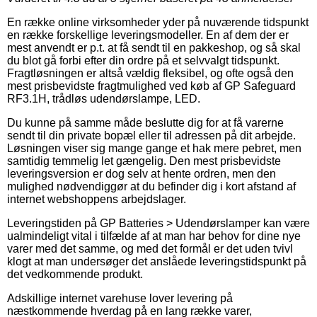
En række online virksomheder yder på nuværende tidspunkt
en række forskellige leveringsmodeller. En af dem der er
mest anvendt er p.t. at få sendt til en pakkeshop, og så skal
du blot gå forbi efter din ordre på et selvvalgt tidspunkt.
Fragtløsningen er altså vældig fleksibel, og ofte også den
mest prisbevidste fragtmulighed ved køb af GP Safeguard
RF3.1H, trådløs udendørslampe, LED.
Du kunne på samme måde beslutte dig for at få varerne
sendt til din private bopæl eller til adressen på dit arbejde.
Løsningen viser sig mange gange et hak mere pebret, men
samtidig temmelig let gængelig. Den mest prisbevidste
leveringsversion er dog selv at hente ordren, men den
mulighed nødvendiggør at du befinder dig i kort afstand af
internet webshoppens arbejdslager.
Leveringstiden på GP Batteries > Udendørslamper kan være
ualmindeligt vital i tilfælde af at man har behov for dine nye
varer med det samme, og med det formål er det uden tvivl
klogt at man undersøger det anslåede leveringstidspunkt på
det vedkommende produkt.
Adskillige internet varehuse lover levering på
næstkommende hverdag på en lang række varer,