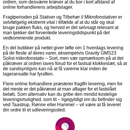
ordren, som desværre kræver at du bor i kort afstand af
online forhandlerens arbejdslager.
Fragtperioden på Stativer og Tilbehør // Mikrofonstativer er
selvfølgelig ekstremt vital i tilfælde af at du står og skal
bruge pakken fluks, og herved er det selvsagt relevant at
man tjekker det forventede leveringstidspunkt på det
vedkommende produkt.
En del butikker på nettet giver løfte om 1 hverdags levering
på de fleste af deres varer, eksempelvis Gravity GMS23
Solist mikrofonstativ – Sort, men vær opmærksom på at det
påkræver at ordren laves forud for et fastsat klokkeslæt, så at
de sandsynligvis kan nå at få varerne klar inden de
lageransatte har fyraften.
Flere online forhandlere præsterer fragtfri levering, men for
det meste er det påkrævet at man aftager for et fastslået
beløb. Som alternativ kan du gribe den mindst kostelige
leveringsmulighed, som tit – ligegyldigt om du befinder sig
ved Taastrup, Rønne eller Hammel – vil være at få leveret
din ordre til et udleveringssted.