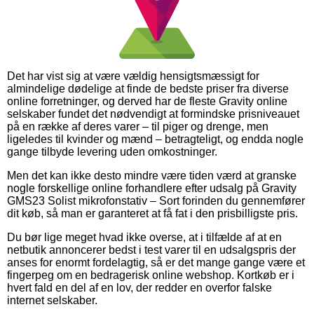
Det har vist sig at være vældig hensigtsmæssigt for
almindelige dødelige at finde de bedste priser fra diverse
online forretninger, og derved har de fleste Gravity online
selskaber fundet det nødvendigt at formindske prisniveauet
på en række af deres varer – til piger og drenge, men
ligeledes til kvinder og mænd – betragteligt, og endda nogle
gange tilbyde levering uden omkostninger.
Men det kan ikke desto mindre være tiden værd at granske
nogle forskellige online forhandlere efter udsalg på Gravity
GMS23 Solist mikrofonstativ – Sort forinden du gennemfører
dit køb, så man er garanteret at få fat i den prisbilligste pris.
Du bør lige meget hvad ikke overse, at i tilfælde af at en
netbutik annoncerer bedst i test varer til en udsalgspris der
anses for enormt fordelagtig, så er det mange gange være et
fingerpeg om en bedragerisk online webshop. Kortkøb er i
hvert fald en del af en lov, der redder en overfor falske
internet selskaber.