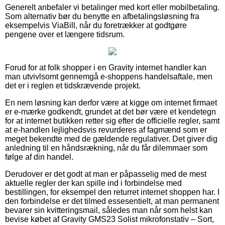
Generelt anbefaler vi betalinger med kort eller mobilbetaling.
Som alternativ bør du benytte en afbetalingsløsning fra
eksempelvis ViaBill, når du foretrækker at godtgøre
pengene over et længere tidsrum.
Forud for at folk shopper i en Gravity internet handler kan
man utvivlsomt gennemgå e-shoppens handelsaftale, men
det er i reglen et tidskrævende projekt.
En nem løsning kan derfor være at kigge om internet firmaet
er e-mærke godkendt, grundet at det bør være et kendetegn
for at internet butikken retter sig efter de officielle regler, samt
at e-handlen lejlighedsvis revurderes af fagmænd som er
meget bekendte med de gældende regulativer. Det giver dig
anledning til en håndsrækning, når du får dilemmaer som
følge af din handel.
Derudover er det godt at man er påpasselig med de mest
aktuelle regler der kan spille ind i forbindelse med
bestillingen, for eksempel den returret internet shoppen har. I
den forbindelse er det tilmed essesentielt, at man permanent
bevarer sin kvitteringsmail, således man når som helst kan
bevise købet af Gravity GMS23 Solist mikrofonstativ – Sort,