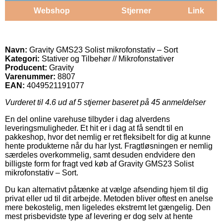
Webshop
Stjerner
Link
Navn:
Gravity GMS23 Solist mikrofonstativ – Sort
Kategori:
Stativer og Tilbehør // Mikrofonstativer
Producent:
Gravity
Varenummer:
8807
EAN:
4049521191077
Vurderet til
4.6
ud af 5 stjerner baseret på
45
anmeldelser
En del online varehuse tilbyder i dag alverdens
leveringsmuligheder. Et hit er i dag at få sendt til en
pakkeshop, hvor det nemlig er ret fleksibelt for dig at kunne
hente produkterne når du har lyst. Fragtløsningen er nemlig
særdeles overkommelig, samt desuden endvidere den
billigste form for fragt ved køb af Gravity GMS23 Solist
mikrofonstativ – Sort.
Du kan alternativt påtænke at vælge afsending hjem til dig
privat eller ud til dit arbejde. Metoden bliver oftest en anelse
mere bekostelig, men ligeledes ekstremt let gængelig. Den
mest prisbevidste type af levering er dog selv at hente