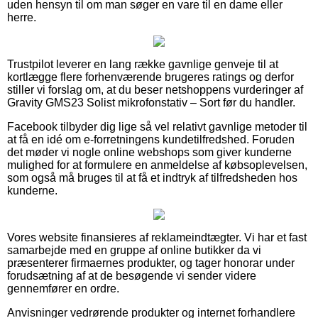
uden hensyn til om man søger en vare til en dame eller
herre.
Trustpilot leverer en lang række gavnlige genveje til at
kortlægge flere forhenværende brugeres ratings og derfor
stiller vi forslag om, at du beser netshoppens vurderinger af
Gravity GMS23 Solist mikrofonstativ – Sort før du handler.
Facebook tilbyder dig lige så vel relativt gavnlige metoder til
at få en idé om e-forretningens kundetilfredshed. Foruden
det møder vi nogle online webshops som giver kunderne
mulighed for at formulere en anmeldelse af købsoplevelsen,
som også må bruges til at få et indtryk af tilfredsheden hos
kunderne.
Vores website finansieres af reklameindtægter. Vi har et fast
samarbejde med en gruppe af online butikker da vi
præsenterer firmaernes produkter, og tager honorar under
forudsætning af at de besøgende vi sender videre
gennemfører en ordre.
Anvisninger vedrørende produkter og internet forhandlere