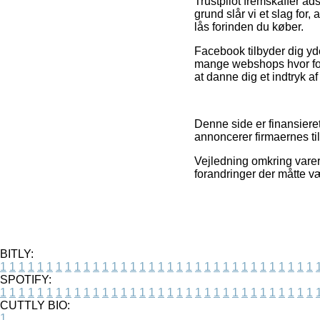
Trustpilot fremskaffer ads
grund slår vi et slag fo
lås forinden du køber.
Facebook tilbyder dig yde
mange webshops hvor folk 
at danne dig et indtryk a
Denne side er finansieret
annoncerer firmaernes til
Vejledning omkring varer 
forandringer der måtte v
BITLY:
1
1
1
1
1
1
1
1
1
1
1
1
1
1
1
1
1
1
1
1
1
1
1
1
1
1
1
1
1
1
1
1
1
1
SPOTIFY:
1
1
1
1
1
1
1
1
1
1
1
1
1
1
1
1
1
1
1
1
1
1
1
1
1
1
1
1
1
1
1
1
1
1
CUTTLY BIO:
1