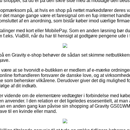
 shopper, så du er på den sikre side med at modtage den bedst
 opmærksom på, at hvis en shop på nettet markedsfører deres va
ør det mange gange være et faresignal om en fup internet handle
t omsluttet af en anordning, som bistår køber imod uærlige firmaer
etalinger med kort eller MobilePay. Som en anden løsning bør du
 f.eks. ViaBill, når du har til hensigt at godtgøre pengene ude i 
r på en Gravity e-shop behøver de sådan set skimme netbutikkens
gave.
e være at se hvorvidt e-butikken er medlem af e-mærke ordninge
 online forhandleren forsvarer de danske love, og at virksomhe
e som behersker vilkårene. Derudover giver det dig mulighed f
ølge af dit indkøb.
ber er vidende om de elementære vedtægter i forbindelse med køb
en anvender. I den relation er det ligeledes essesentielt, at man 
å man en anden gang kan påvise sin shopping af Gravity GS01
ve til en kvinde eller mand.