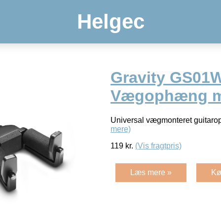
Helgec
Gravity GS0
Vægophæng m.
Universal vægmonteret guitar
mere)
119
kr.
(Vis fragtpris)
Læs mere »
Kø