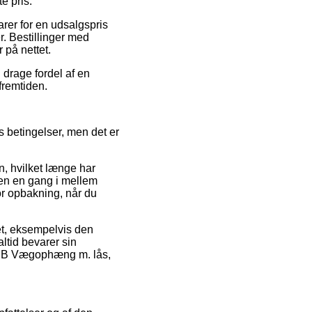
e pris.
rer for en udsalgspris
r. Bestillinger med
 på nettet.
 drage fordel af en
fremtiden.
 betingelser, men det er
n, hvilket længe har
den en gang i mellem
or opbakning, når du
et, eksempelvis den
altid bevarer sin
WMB Vægophæng m. lås,