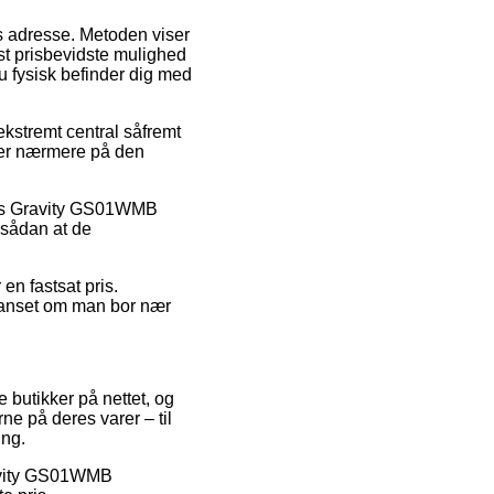
es adresse. Metoden viser
est prisbevidste mulighed
du fysisk befinder dig med
ekstremt central såfremt
gger nærmere på den
lvis Gravity GS01WMB
 sådan at de
 en fastsat pris.
uanset om man bor nær
e butikker på nettet, og
ne på deres varer – til
ing.
ravity GS01WMB