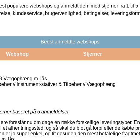
t populære webshops og anmeldt dem med stjerner fra 1 til 5 ud
rrelse, kundeservice, brugervenlighed, betingelser, leveringsfor
Bedst anmeldte webshops
Webshop
Stjerner
B Vægophæng m. lås
lbehør // Instrument-stativer & Tilbehør // Vægophæng
jerner baseret på
5
anmeldelser
ere foreslår nu om dage en række forskellige leveringstyper. E
il et afhentningssted, og så skal du blot gå forbi efter de købte 
en er jo super enkel, og tit desuden den mest betalelige fragtme
. lås.