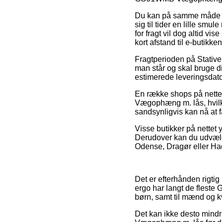
Du kan på samme måde udse
sig til tider en lille sm
for fragt vil dog altid vi
kort afstand til e-butikke
Fragtperioden på Stativer
man står og skal bruge d
estimerede leveringsdato
En række shops på nette
Vægophæng m. lås, hvilke
sandsynligvis kan nå at f
Visse butikker på nettet y
Derudover kan du udvælg
Odense, Dragør eller Hads
Det er efterhånden rigtig 
ergo har langt de fleste 
børn, samt til mænd og k
Det kan ikke desto mind