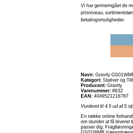
Vi har gennemgået de mes
prisniveau, sortimentstø
betalingsmuligheder.
Navn:
Gravity GS01WM
Kategori:
Stativer og Ti
Producent:
Gravity
Varenummer:
8632
EAN:
4049521216787
Vurderet til
4.5
ud af 5 st
En række online forhandl
om stunder at få leveret t
passer dig. Fragtløsning
GS01WMB Vægophæng m