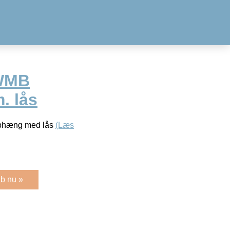
1WMB
 lås
ophæng med lås
(Læs
b nu »