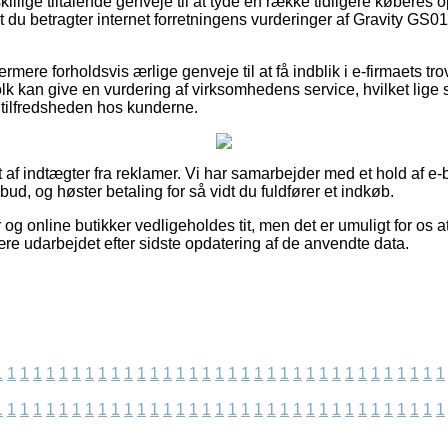
killige tiltalende genveje til at tyde en række tidligere køberes o
r, at du betragter internet forretningens vurderinger af Gravit
rmere forholdsvis ærlige genveje til at få indblik i e-firmaets t
kan give en vurdering af virksomhedens service, hvilket lige så
f tilfredsheden hos kunderne.
 af indtægter fra reklamer. Vi har samarbejder med et hold af e-b
bud, og høster betaling for så vidt du fuldfører et indkøb.
og online butikker vedligeholdes tit, men det er umuligt for os a
ære udarbejdet efter sidste opdatering af de anvendte data.
1
1
1
1
1
1
1
1
1
1
1
1
1
1
1
1
1
1
1
1
1
1
1
1
1
1
1
1
1
1
1
1
1
1
1
1
1
1
1
1
1
1
1
1
1
1
1
1
1
1
1
1
1
1
1
1
1
1
1
1
1
1
1
1
1
1
1
1
1
1