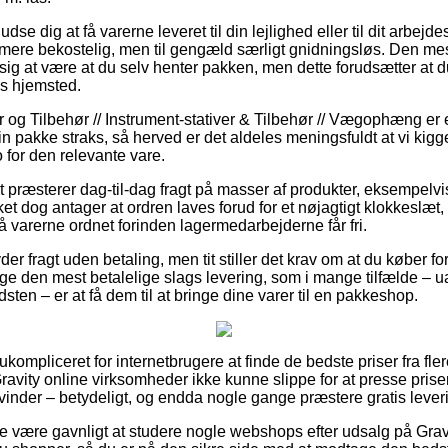
 dig at få varerne leveret til din lejlighed eller til dit arbejd
ule mere bekostelig, men til gengæld særligt gnidningsløs. Den m
se sig at være at du selv henter pakken, men dette forudsætter at 
ns hjemsted.
 og Tilbehør // Instrument-stativer & Tilbehør // Vægophæng er 
in pakke straks, så herved er det aldeles meningsfuldt at vi ki
 for den relevante vare.
t præsterer dag-til-dag fragt på masser af produkter, eksempe
t dog antager at ordren laves forud for et nøjagtigt klokkeslæt,
å varerne ordnet forinden lagermedarbejderne får fri.
der fragt uden betaling, men tit stiller det krav om at du køber for
e den mest betalelige slags levering, som i mange tilfælde – 
ten – er at få dem til at bringe dine varer til en pakkeshop.
ukompliceret for internetbrugere at finde de bedste priser fra fler
Gravity online virksomheder ikke kunne slippe for at presse priser
vinder – betydeligt, og endda nogle gange præstere gratis lever
re være gavnligt at studere nogle webshops efter udsalg på G