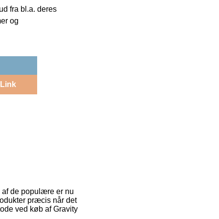
 fra bl.a. deres
mer og
Link
n af de populære er nu
produkter præcis når det
tode ved køb af Gravity