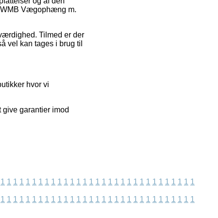
pfattelser og af den
y GS01WMB Vægophæng m.
roværdighed. Tilmed er der
 vel kan tages i brug til
utikker hvor vi
t give garantier imod
1
1
1
1
1
1
1
1
1
1
1
1
1
1
1
1
1
1
1
1
1
1
1
1
1
1
1
1
1
1
1
1
1
1
1
1
1
1
1
1
1
1
1
1
1
1
1
1
1
1
1
1
1
1
1
1
1
1
1
1
1
1