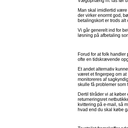
Vægophæng m. lås før du
Man skal imidlertid være
der virker enormt god, b
betalingskort er trods al
Vi går generelt ind for b
løsning på afbetaling som
Forud for at folk handle
ofte en tidskrævende op
Et andet alternativ kunn
været et fingerpeg om at
monitoreres af sagkyndig
skulle få problemer som f
Dertil tilråder vi at kø
returneringsret netbutikk
kvittering på e-mail, s
hvad end du skal købe ga