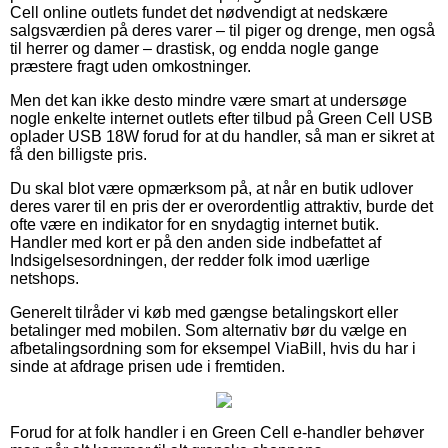
Cell online outlets fundet det nødvendigt at nedskære
salgsværdien på deres varer – til piger og drenge, men også
til herrer og damer – drastisk, og endda nogle gange
præstere fragt uden omkostninger.
Men det kan ikke desto mindre være smart at undersøge
nogle enkelte internet outlets efter tilbud på Green Cell USB
oplader USB 18W forud for at du handler, så man er sikret at
få den billigste pris.
Du skal blot være opmærksom på, at når en butik udlover
deres varer til en pris der er overordentlig attraktiv, burde det
ofte være en indikator for en snydagtig internet butik.
Handler med kort er på den anden side indbefattet af
Indsigelsesordningen, der redder folk imod uærlige
netshops.
Generelt tilråder vi køb med gængse betalingskort eller
betalinger med mobilen. Som alternativ bør du vælge en
afbetalingsordning som for eksempel ViaBill, hvis du har i
sinde at afdrage prisen ude i fremtiden.
Forud for at folk handler i en Green Cell e-handler behøver