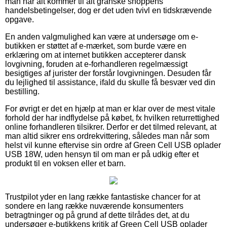
man når alt kommer til alt granske shoppens
handelsbetingelser, dog er det uden tvivl en tidskrævende
opgave.
En anden valgmulighed kan være at undersøge om e-
butikken er støttet af e-mærket, som burde være en
erklæring om at internet butikken accepterer dansk
lovgivning, foruden at e-forhandleren regelmæssigt
besigtiges af jurister der forstår lovgivningen. Desuden får
du lejlighed til assistance, ifald du skulle få besvær ved din
bestilling.
For øvrigt er det en hjælp at man er klar over de mest vitale
forhold der har indflydelse på købet, fx hvilken returrettighed
online forhandleren tilsikrer. Derfor er det tilmed relevant, at
man altid sikrer ens ordrekvittering, således man når som
helst vil kunne eftervise sin ordre af Green Cell USB oplader
USB 18W, uden hensyn til om man er på udkig efter et
produkt til en voksen eller et barn.
Trustpilot yder en lang række fantastiske chancer for at
sondere en lang række nuværende konsumenters
betragtninger og på grund af dette tilrådes det, at du
undersøger e-butikkens kritik af Green Cell USB oplader