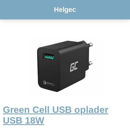
Helgec
Green Cell USB oplader
USB 18W