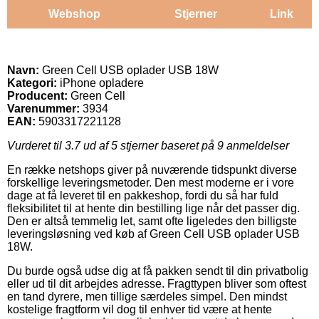
Webshop
Stjerner
Link
Navn:
Green Cell USB oplader USB 18W
Kategori:
iPhone opladere
Producent:
Green Cell
Varenummer:
3934
EAN:
5903317221128
Vurderet til
3.7
ud af 5 stjerner baseret på
9
anmeldelser
En række netshops giver på nuværende tidspunkt diverse
forskellige leveringsmetoder. Den mest moderne er i vore
dage at få leveret til en pakkeshop, fordi du så har fuld
fleksibilitet til at hente din bestilling lige når det passer dig.
Den er altså temmelig let, samt ofte ligeledes den billigste
leveringsløsning ved køb af Green Cell USB oplader USB
18W.
Du burde også udse dig at få pakken sendt til din privatbolig
eller ud til dit arbejdes adresse. Fragttypen bliver som oftest
en tand dyrere, men tillige særdeles simpel. Den mindst
kostelige fragtform vil dog til enhver tid være at hente