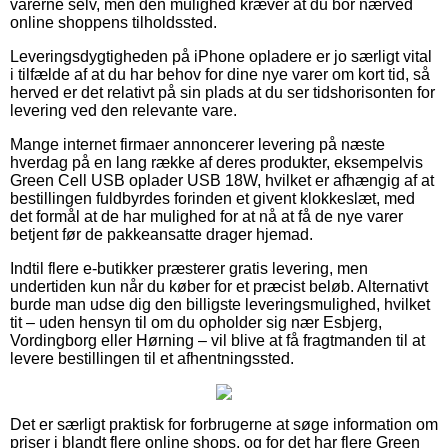
varerne selv, men den mulighed kræver at du bor nærved
online shoppens tilholdssted.
Leveringsdygtigheden på iPhone opladere er jo særligt vital
i tilfælde af at du har behov for dine nye varer om kort tid, så
herved er det relativt på sin plads at du ser tidshorisonten for
levering ved den relevante vare.
Mange internet firmaer annoncerer levering på næste
hverdag på en lang række af deres produkter, eksempelvis
Green Cell USB oplader USB 18W, hvilket er afhængig af at
bestillingen fuldbyrdes forinden et givent klokkeslæt, med
det formål at de har mulighed for at nå at få de nye varer
betjent før de pakkeansatte drager hjemad.
Indtil flere e-butikker præsterer gratis levering, men
undertiden kun når du køber for et præcist beløb. Alternativt
burde man udse dig den billigste leveringsmulighed, hvilket
tit – uden hensyn til om du opholder sig nær Esbjerg,
Vordingborg eller Hørning – vil blive at få fragtmanden til at
levere bestillingen til et afhentningssted.
Det er særligt praktisk for forbrugerne at søge information om
priser i blandt flere online shops, og for det har flere Green