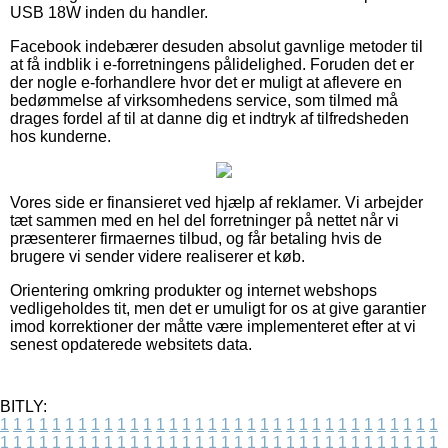
USB 18W inden du handler.
Facebook indebærer desuden absolut gavnlige metoder til
at få indblik i e-forretningens pålidelighed. Foruden det er
der nogle e-forhandlere hvor det er muligt at aflevere en
bedømmelse af virksomhedens service, som tilmed må
drages fordel af til at danne dig et indtryk af tilfredsheden
hos kunderne.
Vores side er finansieret ved hjælp af reklamer. Vi arbejder
tæt sammen med en hel del forretninger på nettet når vi
præsenterer firmaernes tilbud, og får betaling hvis de
brugere vi sender videre realiserer et køb.
Orientering omkring produkter og internet webshops
vedligeholdes tit, men det er umuligt for os at give garantier
imod korrektioner der måtte være implementeret efter at vi
senest opdaterede websitets data.
BITLY:
1
1
1
1
1
1
1
1
1
1
1
1
1
1
1
1
1
1
1
1
1
1
1
1
1
1
1
1
1
1
1
1
1
1
1
1
1
1
1
1
1
1
1
1
1
1
1
1
1
1
1
1
1
1
1
1
1
1
1
1
1
1
1
1
1
1
1
1