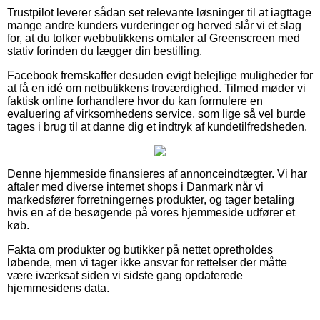
Trustpilot leverer sådan set relevante løsninger til at iagttage
mange andre kunders vurderinger og herved slår vi et slag
for, at du tolker webbutikkens omtaler af Greenscreen med
stativ forinden du lægger din bestilling.
Facebook fremskaffer desuden evigt belejlige muligheder for
at få en idé om netbutikkens troværdighed. Tilmed møder vi
faktisk online forhandlere hvor du kan formulere en
evaluering af virksomhedens service, som lige så vel burde
tages i brug til at danne dig et indtryk af kundetilfredsheden.
Denne hjemmeside finansieres af annonceindtægter. Vi har
aftaler med diverse internet shops i Danmark når vi
markedsfører forretningernes produkter, og tager betaling
hvis en af de besøgende på vores hjemmeside udfører et
køb.
Fakta om produkter og butikker på nettet opretholdes
løbende, men vi tager ikke ansvar for rettelser der måtte
være iværksat siden vi sidste gang opdaterede
hjemmesidens data.