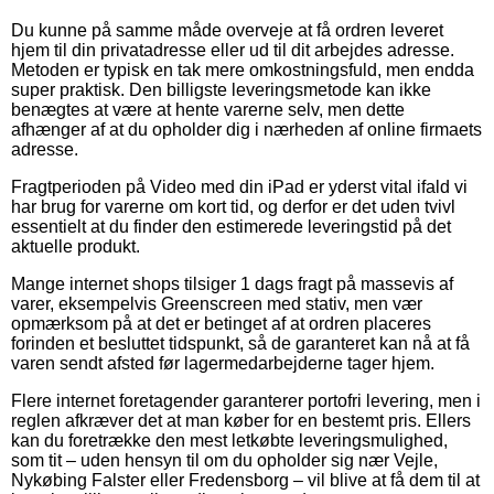
Du kunne på samme måde overveje at få ordren leveret
hjem til din privatadresse eller ud til dit arbejdes adresse.
Metoden er typisk en tak mere omkostningsfuld, men endda
super praktisk. Den billigste leveringsmetode kan ikke
benægtes at være at hente varerne selv, men dette
afhænger af at du opholder dig i nærheden af online firmaets
adresse.
Fragtperioden på Video med din iPad er yderst vital ifald vi
har brug for varerne om kort tid, og derfor er det uden tvivl
essentielt at du finder den estimerede leveringstid på det
aktuelle produkt.
Mange internet shops tilsiger 1 dags fragt på massevis af
varer, eksempelvis Greenscreen med stativ, men vær
opmærksom på at det er betinget af at ordren placeres
forinden et besluttet tidspunkt, så de garanteret kan nå at få
varen sendt afsted før lagermedarbejderne tager hjem.
Flere internet foretagender garanterer portofri levering, men i
reglen afkræver det at man køber for en bestemt pris. Ellers
kan du foretrække den mest letkøbte leveringsmulighed,
som tit – uden hensyn til om du opholder sig nær Vejle,
Nykøbing Falster eller Fredensborg – vil blive at få dem til at