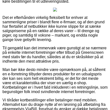
køre bestillingen til et udleveringssted.
Det er efterhånden virkelig fleksibelt for enhver at
sammenligne priser i blandt flere e-firmaer, og af den grund
har flertallet af netbutikker ikke kunne slippe for at sænke
salgspriserne på en række af deres varer – til drenge og
piger, og samtidig til voksne – markant, og endda nogle
gange love gebyrfri levering.
Til gengæld kan det immervæk være gunstigt at se nærmere
på enkelte internet forretninger efter tilbud på Greenscreen
med stativ før du handler, således at du er skråsikker på at
indhente den mest attraktive pris.
Man bør ikke desto mindre være opmærksom på, at såfremt
en e-forretning tilbyder deres produkter for en udsalgspris
der kan ses som helt ekstremt billig, er det for det meste
være et karakteristika der viser en uærlig e-shop.
Kortbetalinger er i hvert fald inkluderet i en retningslinje, som
begunstiger folk imod svindlende internet forretninger.
Vi tilråder kortbestillinger eller betalinger med mobilen.
Alternativt kan du drage nytte af en løsning på afbetaling fra
eksempelvis ViaBill, forudsat du ønsker at dække betalingen