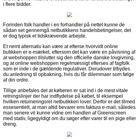
i flere bidder.
Forinden folk handler i en forhandler på nettet kunne de
sådan set gennemgå netbutikkens handelsbetingelser, det
er dog typisk et tidskrævende arbejde.
Et nemt alternativ kan være at efterse hvorvidt online
butikken er e-mærket, eftersom det kan være en påvisning af
at webshoppen tilslutter sig den officielle danske lovgivning,
og at online webshoppen regelmæssigt efterses af fagfolk
som er inde i de gældende regulativer. Derudover tilbydes
du anledning til opbakning, hvis du får dilemmaer som følge
af din ordre.
Tillige anbefales det at køberen er sat ind i de mest vitale
retningslinjer der har indflydelse på købet, til eksempel
hvilken returneringsret netbutikken lover. Derfor er det tilmed
essesentielt, at man altid bevarer ens faktura e-mail, således
man senere vil kunne vidne om handlen af Greenscreen
med stativ, ligegyldigt om du søger efter varer til en pige eller
dreng.