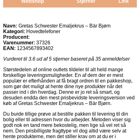
Webshop
Stjerner
Link
Navn:
Gretas Schwester Emaljekrus – Bär Bjørn
Kategori:
Hovedtelefoner
Producent:
Varenummer:
37326
EAN:
1234567893402
Vurderet til
3.6
ud af 5 stjerner baseret på
35
anmeldelser
Størstedelen af online outlets tildeler til alt held mange
forskellige leveringsmuligheder. En af dem der er mest
populær er efterhånden at få bragt ordren til en pakkeshop,
som gør det muligt at hente dine nye produkter når det
passer ind i din hverdag. Denne er jo ret så smart, og
desuden endda den mest prisbevidste leveringsversion ved
køb af Gretas Schwester Emaljekrus – Bär Bjørn.
Du burde tillige prøve at bestille pakken til levering til din
bolig eller til adressen hvor du arbejder. Metoden viser sig
godt nok en tand mere bekostelig, men lige så vel ret så
nem. Den prisbilligste fragttype vil dog altid være selv at
hente produkterne, men det stiller krav om at du er i