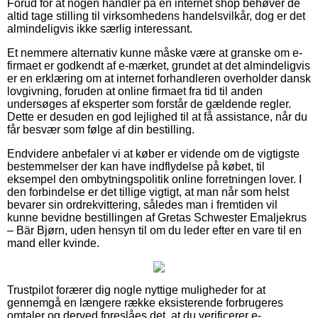
Forud for at nogen handler på en internet shop behøver de
altid tage stilling til virksomhedens handelsvilkår, dog er det
almindeligvis ikke særlig interessant.
Et nemmere alternativ kunne måske være at granske om e-
firmaet er godkendt af e-mærket, grundet at det almindeligvis
er en erklæring om at internet forhandleren overholder dansk
lovgivning, foruden at online firmaet fra tid til anden
undersøges af eksperter som forstår de gældende regler.
Dette er desuden en god lejlighed til at få assistance, når du
får besvær som følge af din bestilling.
Endvidere anbefaler vi at køber er vidende om de vigtigste
bestemmelser der kan have indflydelse på købet, til
eksempel den ombytningspolitik online forretningen lover. I
den forbindelse er det tillige vigtigt, at man når som helst
bevarer sin ordrekvittering, således man i fremtiden vil
kunne bevidne bestillingen af Gretas Schwester Emaljekrus
– Bär Bjørn, uden hensyn til om du leder efter en vare til en
mand eller kvinde.
Trustpilot forærer dig nogle nyttige muligheder for at
gennemgå en længere række eksisterende forbrugeres
omtaler og derved foreslåes det, at du verificerer e-