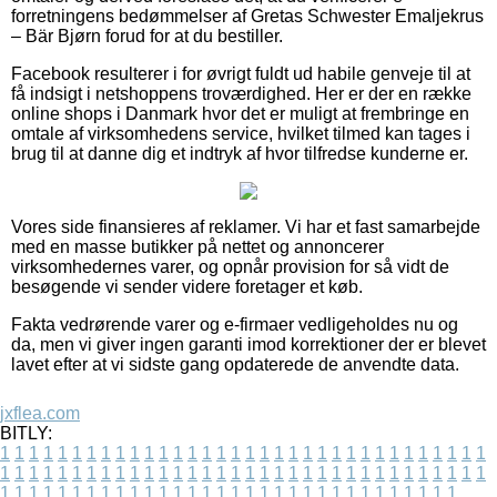
forretningens bedømmelser af Gretas Schwester Emaljekrus
– Bär Bjørn forud for at du bestiller.
Facebook resulterer i for øvrigt fuldt ud habile genveje til at
få indsigt i netshoppens troværdighed. Her er der en række
online shops i Danmark hvor det er muligt at frembringe en
omtale af virksomhedens service, hvilket tilmed kan tages i
brug til at danne dig et indtryk af hvor tilfredse kunderne er.
Vores side finansieres af reklamer. Vi har et fast samarbejde
med en masse butikker på nettet og annoncerer
virksomhedernes varer, og opnår provision for så vidt de
besøgende vi sender videre foretager et køb.
Fakta vedrørende varer og e-firmaer vedligeholdes nu og
da, men vi giver ingen garanti imod korrektioner der er blevet
lavet efter at vi sidste gang opdaterede de anvendte data.
jxflea.com
BITLY:
1
1
1
1
1
1
1
1
1
1
1
1
1
1
1
1
1
1
1
1
1
1
1
1
1
1
1
1
1
1
1
1
1
1
1
1
1
1
1
1
1
1
1
1
1
1
1
1
1
1
1
1
1
1
1
1
1
1
1
1
1
1
1
1
1
1
1
1
1
1
1
1
1
1
1
1
1
1
1
1
1
1
1
1
1
1
1
1
1
1
1
1
1
1
1
1
1
1
1
1