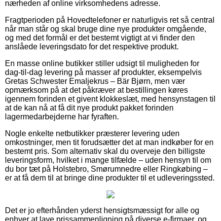
nærheden af online virksomhedens adresse.
Fragtperioden på Hovedtelefoner er naturligvis ret så central
når man står og skal bruge dine nye produkter omgående,
og med det formål er det bestemt vigtigt at vi finder den
anslåede leveringsdato for det respektive produkt.
En masse online butikker stiller udsigt til muligheden for
dag-til-dag levering på masser af produkter, eksempelvis
Gretas Schwester Emaljekrus – Bär Bjørn, men vær
opmærksom på at det påkræver at bestillingen køres
igennem forinden et givent klokkeslæt, med hensynstagen til
at de kan nå at få dit nye produkt pakket forinden
lagermedarbejderne har fyraften.
Nogle enkelte netbutikker præsterer levering uden
omkostninger, men tit forudsætter det at man indkøber for en
bestemt pris. Som alternativ skal du overveje den billigste
leveringsform, hvilket i mange tilfælde – uden hensyn til om
du bor tæt på Holstebro, Smørumnedre eller Ringkøbing –
er at få dem til at bringe dine produkter til et udleveringssted.
Det er jo efterhånden yderst hensigtsmæssigt for alle og
enhver at lave prissammenligning på diverse e-firmaer, og