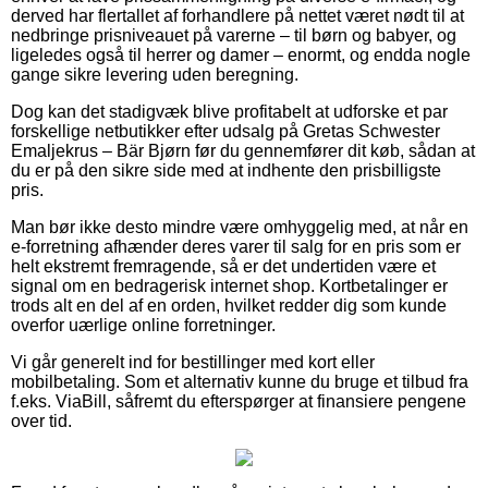
derved har flertallet af forhandlere på nettet været nødt til at
nedbringe prisniveauet på varerne – til børn og babyer, og
ligeledes også til herrer og damer – enormt, og endda nogle
gange sikre levering uden beregning.
Dog kan det stadigvæk blive profitabelt at udforske et par
forskellige netbutikker efter udsalg på Gretas Schwester
Emaljekrus – Bär Bjørn før du gennemfører dit køb, sådan at
du er på den sikre side med at indhente den prisbilligste
pris.
Man bør ikke desto mindre være omhyggelig med, at når en
e-forretning afhænder deres varer til salg for en pris som er
helt ekstremt fremragende, så er det undertiden være et
signal om en bedragerisk internet shop. Kortbetalinger er
trods alt en del af en orden, hvilket redder dig som kunde
overfor uærlige online forretninger.
Vi går generelt ind for bestillinger med kort eller
mobilbetaling. Som et alternativ kunne du bruge et tilbud fra
f.eks. ViaBill, såfremt du efterspørger at finansiere pengene
over tid.