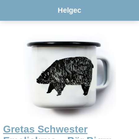
Helgec
Gretas Schwester