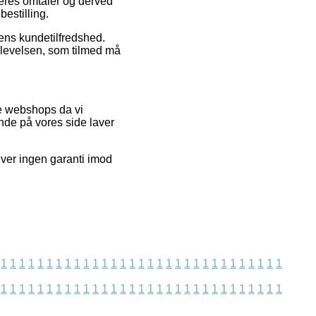
ugeres omtaler og derved
bestilling.
rens kundetilfredshed.
oplevelsen, som tilmed må
ne webshops da vi
nde på vores side laver
ver ingen garanti imod
1
1
1
1
1
1
1
1
1
1
1
1
1
1
1
1
1
1
1
1
1
1
1
1
1
1
1
1
1
1
1
1
1
1
1
1
1
1
1
1
1
1
1
1
1
1
1
1
1
1
1
1
1
1
1
1
1
1
1
1
1
1