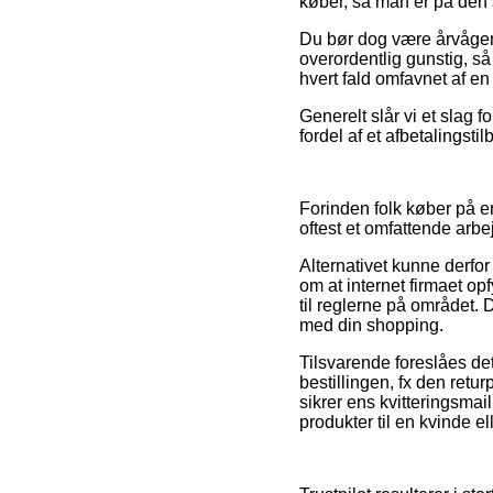
køber, så man er på den 
Du bør dog være årvågen m
overordentlig gunstig, så
hvert fald omfavnet af en
Generelt slår vi et slag
fordel af et afbetalingsti
Forinden folk køber på e
oftest et omfattende arbe
Alternativet kunne derfo
om at internet firmaet op
til reglerne på området. 
med din shopping.
Tilsvarende foreslåes de
bestillingen, fx den ret
sikrer ens kvitteringsma
produkter til en kvinde e