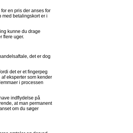
for en pris der anses for
b med betalingskort er i
sning kunne du drage
r flere uger.
andelsaftale, det er dog
rdi det er et fingerpeg
il af eksperter som kender
dilemmaer i processen
have indflydelse på
gørende, at man permanent
 uanset om du søger