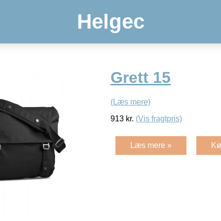
Helgec
Grett 15
(Læs mere)
913
kr.
(Vis fragtpris)
Læs mere »
Kø