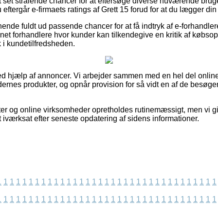
tort set strålende chancer for at eftersøge diverse nuværende br
u eftergår e-firmaets ratings af Grett 15 forud for at du lægger din 
nende fuldt ud passende chancer for at få indtryk af e-forhandle
rnet forhandlere hvor kunder kan tilkendegive en kritik af købs
ik i kundetilfredsheden.
ved hjælp af annoncer. Vi arbejder sammen med en hel del onli
rnes produkter, og opnår provision for så vidt en af de besøge
r og online virksomheder opretholdes rutinemæssigt, men vi gi
t iværksat efter seneste opdatering af sidens informationer.
1
1
1
1
1
1
1
1
1
1
1
1
1
1
1
1
1
1
1
1
1
1
1
1
1
1
1
1
1
1
1
1
1
1
1
1
1
1
1
1
1
1
1
1
1
1
1
1
1
1
1
1
1
1
1
1
1
1
1
1
1
1
1
1
1
1
1
1
1
1