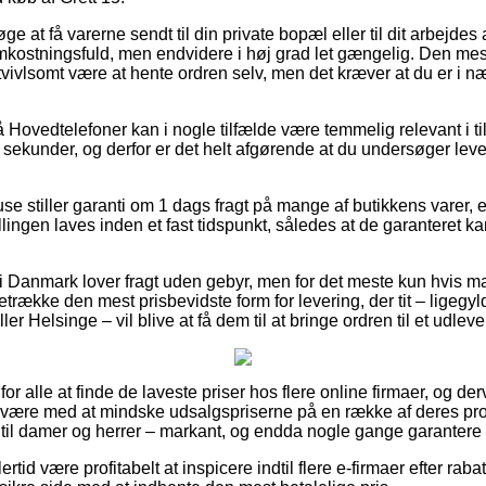
e at få varerne sendt til din private bopæl eller til dit arbejde
kostningsfuld, men endvidere i høj grad let gængelig. Den mes
vivlsomt være at hente ordren selv, men det kræver at du er i n
Hovedtelefoner kan i nogle tilfælde være temmelig relevant i til
 sekunder, og derfor er det helt afgørende at du undersøger lev
use stiller garanti om 1 dags fragt på mange af butikkens varer, 
lingen laves inden et fast tidspunkt, således at de garanteret kan
 i Danmark lover fragt uden gebyr, men for det meste kun hvis ma
oretrække den mest prisbevidste form for levering, der tit – ligeg
r Helsinge – vil blive at få dem til at bringe ordren til et udlev
for alle at finde de laveste priser hos flere online firmaer, og d
 være med at mindske udsalgspriserne på en række af deres prod
til damer og herrer – markant, og endda nogle gange garantere f
rtid være profitabelt at inspicere indtil flere e-firmaer efter rab