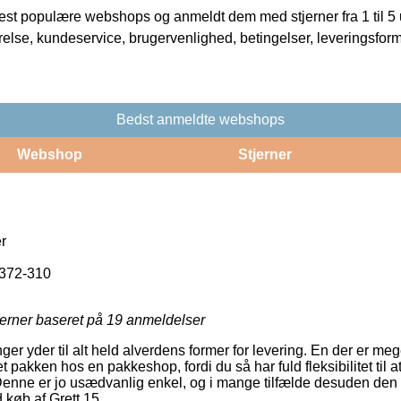
t populære webshops og anmeldt dem med stjerner fra 1 til 5 ud
rrelse, kundeservice, brugervenlighed, betingelser, leveringsfor
Bedst anmeldte webshops
Webshop
Stjerner
r
372-310
jerner baseret på
19
anmeldelser
ger yder til alt held alverdens former for levering. En der er me
t pakken hos en pakkeshop, fordi du så har fuld fleksibilitet til 
 Denne er jo usædvanlig enkel, og i mange tilfælde desuden den
 køb af Grett 15.