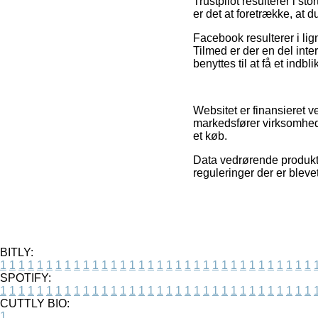
Trustpilot resulterer i s
er det at foretrække, at d
Facebook resulterer i lig
Tilmed er der en del inte
benyttes til at få et indbl
Websitet er finansieret 
markedsfører virksomhede
et køb.
Data vedrørende produkte
reguleringer der er bleve
BITLY:
1
1
1
1
1
1
1
1
1
1
1
1
1
1
1
1
1
1
1
1
1
1
1
1
1
1
1
1
1
1
1
1
1
1
SPOTIFY:
1
1
1
1
1
1
1
1
1
1
1
1
1
1
1
1
1
1
1
1
1
1
1
1
1
1
1
1
1
1
1
1
1
1
CUTTLY BIO:
1