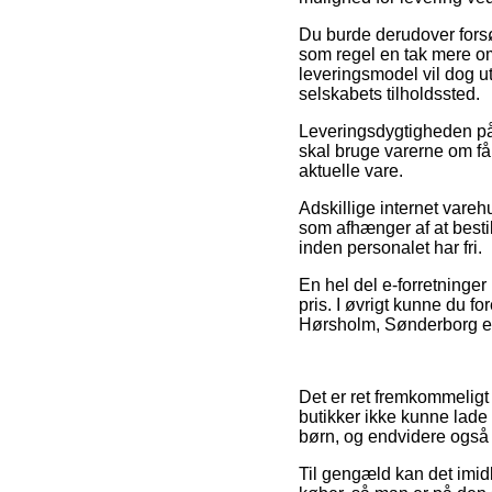
Du burde derudover forsøg
som regel en tak mere om
leveringsmodel vil dog ut
selskabets tilholdssted.
Leveringsdygtigheden på 
skal bruge varerne om få
aktuelle vare.
Adskillige internet vareh
som afhænger af at bestil
inden personalet har fri.
En hel del e-forretninger
pris. I øvrigt kunne du f
Hørsholm, Sønderborg elle
Det er ret fremkommeligt 
butikker ikke kunne lade
børn, og endvidere også 
Til gengæld kan det imidle