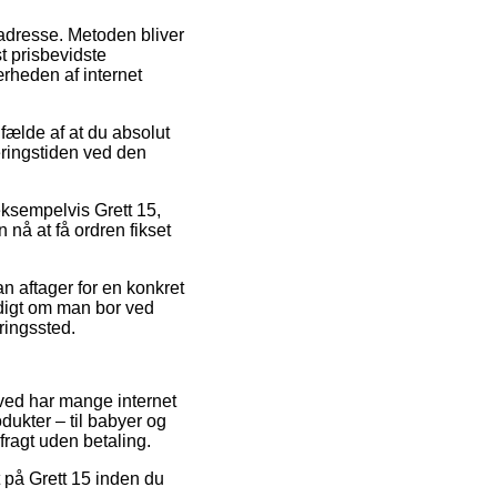
s adresse. Metoden bliver
t prisbevidste
ærheden af internet
fælde af at du absolut
eringstiden ved den
eksempelvis Grett 15,
 nå at få ordren fikset
n aftager for en konkret
yldigt om man bor ved
eringssted.
erved har mange internet
ukter – til babyer og
ragt uden betaling.
at på Grett 15 inden du