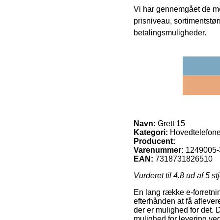
Vi har gennemgået de mes
prisniveau, sortimentstø
betalingsmuligheder.
Navn:
Grett 15
Kategori:
Hovedtelefone
Producent:
Varenummer:
1249005-
EAN:
7318731826510
Vurderet til
4.8
ud af 5 st
En lang række e-forretnin
efterhånden at få aflevere
der er mulighed for det.
mulighed for levering ved