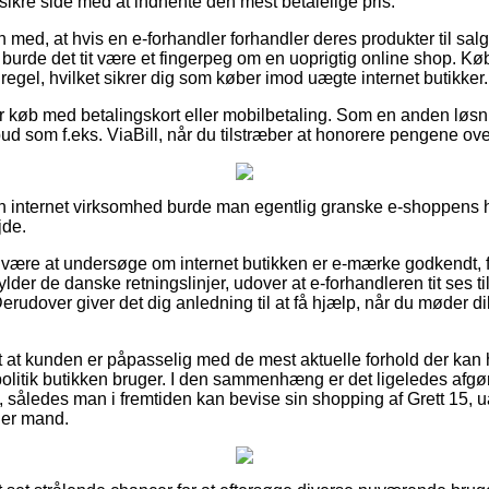
sikre side med at indhente den mest betalelige pris.
ed, at hvis en e-forhandler forhandler deres produkter til salg 
 burde det tit være et fingerpeg om en uoprigtig online shop. Kø
 regel, hvilket sikrer dig som køber imod uægte internet butikker.
 for køb med betalingskort eller mobilbetaling. Som en anden lø
lbud som f.eks. ViaBill, når du tilstræber at honorere pengene ove
n internet virksomhed burde man egentlig granske e-shoppens h
jde.
r være at undersøge om internet butikken er e-mærke godkendt, fo
fylder de danske retningslinjer, udover at e-forhandleren tit ses t
Derudover giver det dig anledning til at få hjælp, når du møder 
t at kunden er påpasselig med de mest aktuelle forhold der kan 
urpolitik butikken bruger. I den sammenhæng er det ligeledes af
il, således man i fremtiden kan bevise sin shopping af Grett 15,
ller mand.