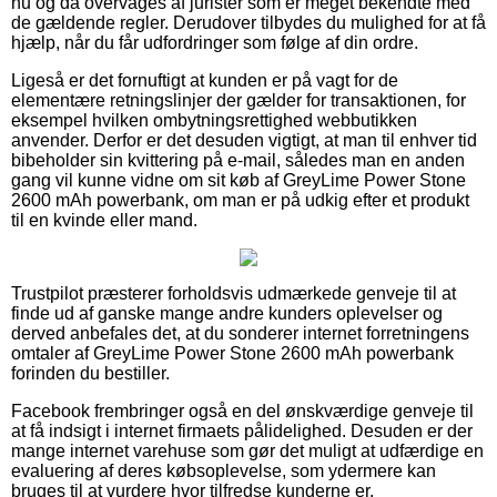
nu og da overvåges af jurister som er meget bekendte med
de gældende regler. Derudover tilbydes du mulighed for at få
hjælp, når du får udfordringer som følge af din ordre.
Ligeså er det fornuftigt at kunden er på vagt for de
elementære retningslinjer der gælder for transaktionen, for
eksempel hvilken ombytningsrettighed webbutikken
anvender. Derfor er det desuden vigtigt, at man til enhver tid
bibeholder sin kvittering på e-mail, således man en anden
gang vil kunne vidne om sit køb af GreyLime Power Stone
2600 mAh powerbank, om man er på udkig efter et produkt
til en kvinde eller mand.
Trustpilot præsterer forholdsvis udmærkede genveje til at
finde ud af ganske mange andre kunders oplevelser og
derved anbefales det, at du sonderer internet forretningens
omtaler af GreyLime Power Stone 2600 mAh powerbank
forinden du bestiller.
Facebook frembringer også en del ønskværdige genveje til
at få indsigt i internet firmaets pålidelighed. Desuden er der
mange internet varehuse som gør det muligt at udfærdige en
evaluering af deres købsoplevelse, som ydermere kan
bruges til at vurdere hvor tilfredse kunderne er.