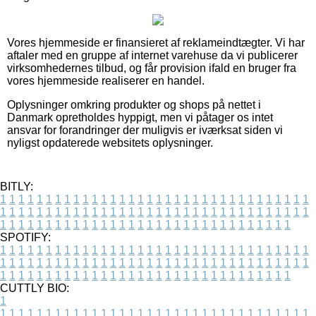
Vores hjemmeside er finansieret af reklameindtægter. Vi har
aftaler med en gruppe af internet varehuse da vi publicerer
virksomhedernes tilbud, og får provision ifald en bruger fra
vores hjemmeside realiserer en handel.
Oplysninger omkring produkter og shops på nettet i
Danmark opretholdes hyppigt, men vi påtager os intet
ansvar for forandringer der muligvis er iværksat siden vi
nyligst opdaterede websitets oplysninger.
BITLY:
1
1
1
1
1
1
1
1
1
1
1
1
1
1
1
1
1
1
1
1
1
1
1
1
1
1
1
1
1
1
1
1
1
1
1
1
1
1
1
1
1
1
1
1
1
1
1
1
1
1
1
1
1
1
1
1
1
1
1
1
1
1
1
1
1
1
1
1
1
1
1
1
1
1
1
1
1
1
1
1
1
1
1
1
1
1
1
1
1
1
1
1
1
1
1
1
1
1
1
1
SPOTIFY:
1
1
1
1
1
1
1
1
1
1
1
1
1
1
1
1
1
1
1
1
1
1
1
1
1
1
1
1
1
1
1
1
1
1
1
1
1
1
1
1
1
1
1
1
1
1
1
1
1
1
1
1
1
1
1
1
1
1
1
1
1
1
1
1
1
1
1
1
1
1
1
1
1
1
1
1
1
1
1
1
1
1
1
1
1
1
1
1
1
1
1
1
1
1
1
1
1
1
1
1
CUTTLY BIO:
1
1
1
1
1
1
1
1
1
1
1
1
1
1
1
1
1
1
1
1
1
1
1
1
1
1
1
1
1
1
1
1
1
1
1