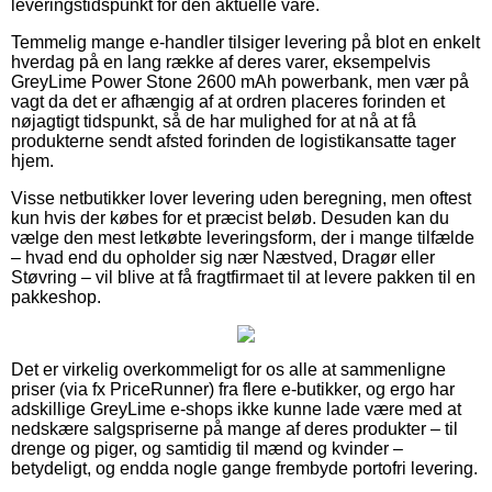
leveringstidspunkt for den aktuelle vare.
Temmelig mange e-handler tilsiger levering på blot en enkelt
hverdag på en lang række af deres varer, eksempelvis
GreyLime Power Stone 2600 mAh powerbank, men vær på
vagt da det er afhængig af at ordren placeres forinden et
nøjagtigt tidspunkt, så de har mulighed for at nå at få
produkterne sendt afsted forinden de logistikansatte tager
hjem.
Visse netbutikker lover levering uden beregning, men oftest
kun hvis der købes for et præcist beløb. Desuden kan du
vælge den mest letkøbte leveringsform, der i mange tilfælde
– hvad end du opholder sig nær Næstved, Dragør eller
Støvring – vil blive at få fragtfirmaet til at levere pakken til en
pakkeshop.
Det er virkelig overkommeligt for os alle at sammenligne
priser (via fx PriceRunner) fra flere e-butikker, og ergo har
adskillige GreyLime e-shops ikke kunne lade være med at
nedskære salgspriserne på mange af deres produkter – til
drenge og piger, og samtidig til mænd og kvinder –
betydeligt, og endda nogle gange frembyde portofri levering.