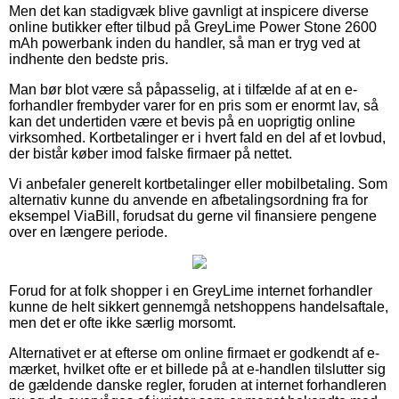
Men det kan stadigvæk blive gavnligt at inspicere diverse
online butikker efter tilbud på GreyLime Power Stone 2600
mAh powerbank inden du handler, så man er tryg ved at
indhente den bedste pris.
Man bør blot være så påpasselig, at i tilfælde af at en e-
forhandler frembyder varer for en pris som er enormt lav, så
kan det undertiden være et bevis på en uoprigtig online
virksomhed. Kortbetalinger er i hvert fald en del af et lovbud,
der bistår køber imod falske firmaer på nettet.
Vi anbefaler generelt kortbetalinger eller mobilbetaling. Som
alternativ kunne du anvende en afbetalingsordning fra for
eksempel ViaBill, forudsat du gerne vil finansiere pengene
over en længere periode.
Forud for at folk shopper i en GreyLime internet forhandler
kunne de helt sikkert gennemgå netshoppens handelsaftale,
men det er ofte ikke særlig morsomt.
Alternativet er at efterse om online firmaet er godkendt af e-
mærket, hvilket ofte er et billede på at e-handlen tilslutter sig
de gældende danske regler, foruden at internet forhandleren