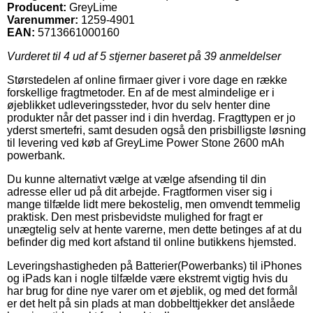
Producent:
GreyLime
Varenummer:
1259-4901
EAN:
5713661000160
Vurderet til
4
ud af 5 stjerner baseret på
39
anmeldelser
Størstedelen af online firmaer giver i vore dage en række
forskellige fragtmetoder. En af de mest almindelige er i
øjeblikket udleveringssteder, hvor du selv henter dine
produkter når det passer ind i din hverdag. Fragttypen er jo
yderst smertefri, samt desuden også den prisbilligste løsning
til levering ved køb af GreyLime Power Stone 2600 mAh
powerbank.
Du kunne alternativt vælge at vælge afsending til din
adresse eller ud på dit arbejde. Fragtformen viser sig i
mange tilfælde lidt mere bekostelig, men omvendt temmelig
praktisk. Den mest prisbevidste mulighed for fragt er
unægtelig selv at hente varerne, men dette betinges af at du
befinder dig med kort afstand til online butikkens hjemsted.
Leveringshastigheden på Batterier(Powerbanks) til iPhones
og iPads kan i nogle tilfælde være ekstremt vigtig hvis du
har brug for dine nye varer om et øjeblik, og med det formål
er det helt på sin plads at man dobbelttjekker det anslåede