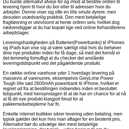
Du burde alternativt afveje for og imod at bestille ordren til
levering hjem til hvor du bor eller til adressen hvor du
arbejder. Denne viser sig ofte en lille smule dyrere, men
desuden usædvanlig praktisk. Den mest betalelige
fragtløsning er utvivlsomt at hente ordren selv, hvilket dog
nødvendiggør at du har bopæl lige ved online forhandlerens
arbejdslager.
Leveringshastigheden på Batterier(Powerbanks) til iPhones
og iPads kan vise sig at være særligt vital hvis du behøver
dine nye produkter inden for få dage, så med det formål er
det temmelig fornuftigt at du checker det anslåede
leveringstidspunkt ved det pågældende produkt.
En række online varehuse yder 1 hverdags levering på
massevis af varenumre, eksempelvis GreyLime Power
Tough lille sød 2600mAh powerbank til iPhone, hvilket er
regnet ud fra at bestillingen indsendes inden et besluttet
tidspunkt, med hensynstagen til at de har en chance for at nå
at få dit nye produkt klargjort forud for at
pakkemedarbejderne har fri.
Enkelte internet butikker sikrer levering uden betaling, men
typisk gælder det kun hvis man aftager for en bestemt pris.
Alternativt bør du udvælge den mest betalelige