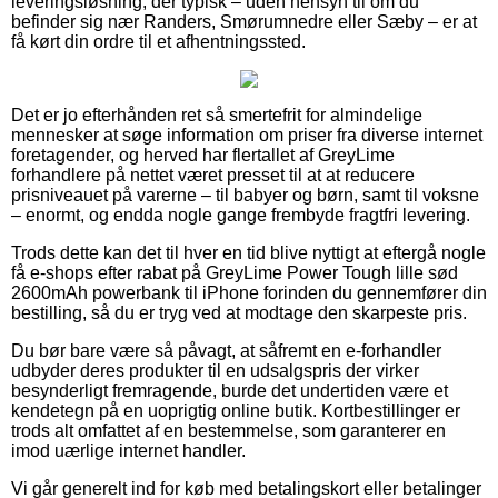
leveringsløsning, der typisk – uden hensyn til om du
befinder sig nær Randers, Smørumnedre eller Sæby – er at
få kørt din ordre til et afhentningssted.
Det er jo efterhånden ret så smertefrit for almindelige
mennesker at søge information om priser fra diverse internet
foretagender, og herved har flertallet af GreyLime
forhandlere på nettet været presset til at at reducere
prisniveauet på varerne – til babyer og børn, samt til voksne
– enormt, og endda nogle gange frembyde fragtfri levering.
Trods dette kan det til hver en tid blive nyttigt at eftergå nogle
få e-shops efter rabat på GreyLime Power Tough lille sød
2600mAh powerbank til iPhone forinden du gennemfører din
bestilling, så du er tryg ved at modtage den skarpeste pris.
Du bør bare være så påvagt, at såfremt en e-forhandler
udbyder deres produkter til en udsalgspris der virker
besynderligt fremragende, burde det undertiden være et
kendetegn på en uoprigtig online butik. Kortbestillinger er
trods alt omfattet af en bestemmelse, som garanterer en
imod uærlige internet handler.
Vi går generelt ind for køb med betalingskort eller betalinger