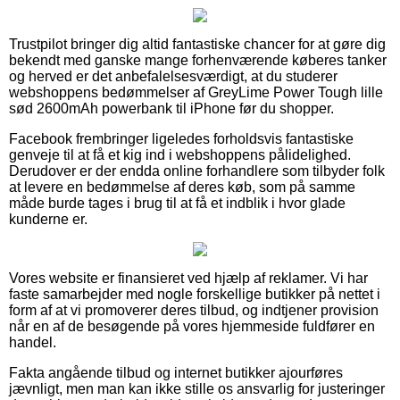
Trustpilot bringer dig altid fantastiske chancer for at gøre dig
bekendt med ganske mange forhenværende køberes tanker
og herved er det anbefalelsesværdigt, at du studerer
webshoppens bedømmelser af GreyLime Power Tough lille
sød 2600mAh powerbank til iPhone før du shopper.
Facebook frembringer ligeledes forholdsvis fantastiske
genveje til at få et kig ind i webshoppens pålidelighed.
Derudover er der endda online forhandlere som tilbyder folk
at levere en bedømmelse af deres køb, som på samme
måde burde tages i brug til at få et indblik i hvor glade
kunderne er.
Vores website er finansieret ved hjælp af reklamer. Vi har
faste samarbejder med nogle forskellige butikker på nettet i
form af at vi promoverer deres tilbud, og indtjener provision
når en af de besøgende på vores hjemmeside fuldfører en
handel.
Fakta angående tilbud og internet butikker ajourføres
jævnligt, men man kan ikke stille os ansvarlig for justeringer