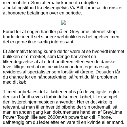
med mobilen. Som alternativ kunne du udnytte et
afbetalingstilbud fra eksempelvis ViaBill, forudsat du ønsker
at honorere betalingen over en periode.
Forud for at nogen handler på en GreyLime internet shop
burde de ideelt set studere webbutikkens betingelser, men
det er gerne ikke særlig interessant.
Et alternativt forslag kunne derfor være at se hvorvidt internet
butikken er e-mærket, som længe har været en
tilkendegivelse af at e-forhandleren efterlever de danske
love, tillige med at online virksomheden regelmæssigt
revideres af specialister som forstår vilkårene. Desuden får
du chance for en håndsrækning, såfremt du får problemer
med dit køb.
Tilmed anbefales det at køber er obs på de vigtigste regler
der kan håndhæves i forbindelse med købet, til eksempel
den bytteret hjemmesiden anvender. Her er det virkelig
relevant, at man til enhver tid bibeholder sin ordremail, så
man en anden gang kan dokumentere handlen af GreyLime
Power Tough lille sød 2600mAh powerbank til iPhone,
uafhængig om du leder efter en vare til en kvinde eller mand.