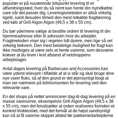
populær er på nuværende tidspunkt levering til et
afhentningssted, hvor du så nemt kan hente din nyindkøbte
vare når det passer dig. Leveringsmetoden er altså virkelig
ligetil, samt desuden tilmed den mest letkøbte fragtløsning
ved køb af Grill Algon Algon (49,5 x 38 x 55 cm).
Du bør ydermere vælge at bestille ordren til levering til din
hjemmeadresse eller til adressen hvor du arbejder.
Fragtmetoden viser sig i regelen lidt dyrere, men lige så vel
virkelig bekvem. Den mest betalelige mulighed for fragt kan
ikke modsiges at være selv at hente varerne, som desværre
kræver at du lever i kort afstand af netshoppens
arbejdslager.
Antal dages levering på Barbecues and Accessories kan
være yderst relevant i tilfælde af at vi står og skal bruge dine
nye varer fluks, så af den grund er det øjensynligt klogt at
man ser nærmere på tidshorisonten for levering ved den
relevante vare.
En del shops på nettet annoncerer dag-til-dag levering på en
masse varenumre, eksempelvis Grill Algon Algon (49,5 x 38
x 55 cm), men det forudsætter at orden realiseres forinden et
konkret klokkeslæt, med det formål at de højst sandsynligt
kan nå at få varerne skippet afsted før pakkemedarbejderne