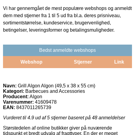
Vi har gennemgået de mest populære webshops og anmeldt
dem med stjerner fra 1 til 5 ud fra bl.a. deres prisniveau,
sortimentstørrelse, kundeservice, brugervenlighed,
betingelser, leveringsformer og betalingsmuligheder.
Bedst anmeldte webshops
Webshop
Stjerner
Link
Navn:
Grill Algon Algon (49,5 x 38 x 55 cm)
Kategori:
Barbecues and Accessories
Producent:
Algon
Varenummer:
41609478
EAN:
8437011265739
Vurderet til
4.9
ud af 5 stjerner baseret på
48
anmeldelser
Størstedelen af online butikker giver på nuværende
tidspunkt et bredt udvalg af fragttyper. En der er meget