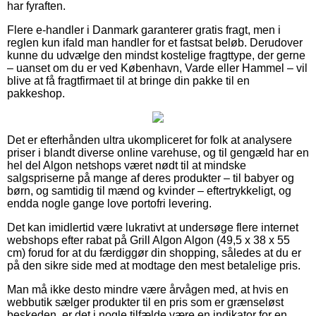
har fyraften.
Flere e-handler i Danmark garanterer gratis fragt, men i
reglen kun ifald man handler for et fastsat beløb. Derudover
kunne du udvælge den mindst kostelige fragttype, der gerne
– uanset om du er ved København, Varde eller Hammel – vil
blive at få fragtfirmaet til at bringe din pakke til en
pakkeshop.
Det er efterhånden ultra ukompliceret for folk at analysere
priser i blandt diverse online varehuse, og til gengæld har en
hel del Algon netshops været nødt til at mindske
salgspriserne på mange af deres produkter – til babyer og
børn, og samtidig til mænd og kvinder – eftertrykkeligt, og
endda nogle gange love portofri levering.
Det kan imidlertid være lukrativt at undersøge flere internet
webshops efter rabat på Grill Algon Algon (49,5 x 38 x 55
cm) forud for at du færdiggør din shopping, således at du er
på den sikre side med at modtage den mest betalelige pris.
Man må ikke desto mindre være årvågen med, at hvis en
webbutik sælger produkter til en pris som er grænseløst
beskeden, er det i nogle tilfælde være en indikator for en