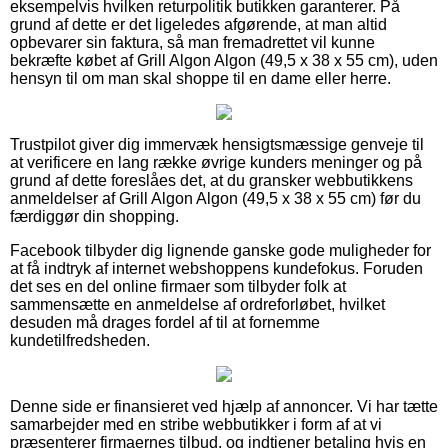
eksempelvis hvilken returpolitik butikken garanterer. På
grund af dette er det ligeledes afgørende, at man altid
opbevarer sin faktura, så man fremadrettet vil kunne
bekræfte købet af Grill Algon Algon (49,5 x 38 x 55 cm), uden
hensyn til om man skal shoppe til en dame eller herre.
Trustpilot giver dig immervæk hensigtsmæssige genveje til
at verificere en lang række øvrige kunders meninger og på
grund af dette foreslåes det, at du gransker webbutikkens
anmeldelser af Grill Algon Algon (49,5 x 38 x 55 cm) før du
færdiggør din shopping.
Facebook tilbyder dig lignende ganske gode muligheder for
at få indtryk af internet webshoppens kundefokus. Foruden
det ses en del online firmaer som tilbyder folk at
sammensætte en anmeldelse af ordreforløbet, hvilket
desuden må drages fordel af til at fornemme
kundetilfredsheden.
Denne side er finansieret ved hjælp af annoncer. Vi har tætte
samarbejder med en stribe webbutikker i form af at vi
præsenterer firmaernes tilbud, og indtjener betaling hvis en