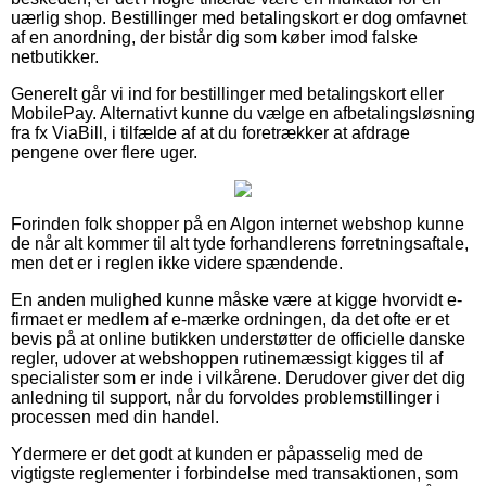
uærlig shop. Bestillinger med betalingskort er dog omfavnet
af en anordning, der bistår dig som køber imod falske
netbutikker.
Generelt går vi ind for bestillinger med betalingskort eller
MobilePay. Alternativt kunne du vælge en afbetalingsløsning
fra fx ViaBill, i tilfælde af at du foretrækker at afdrage
pengene over flere uger.
Forinden folk shopper på en Algon internet webshop kunne
de når alt kommer til alt tyde forhandlerens forretningsaftale,
men det er i reglen ikke videre spændende.
En anden mulighed kunne måske være at kigge hvorvidt e-
firmaet er medlem af e-mærke ordningen, da det ofte er et
bevis på at online butikken understøtter de officielle danske
regler, udover at webshoppen rutinemæssigt kigges til af
specialister som er inde i vilkårene. Derudover giver det dig
anledning til support, når du forvoldes problemstillinger i
processen med din handel.
Ydermere er det godt at kunden er påpasselig med de
vigtigste reglementer i forbindelse med transaktionen, som