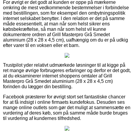
For øvrigt er det godt at kunden er oppe på mærkerne
omkring de mest vedkommende bestemmelser i forbindelse
med bestillingen, som for eksempel den ombytningspolitik
internet selskabet benytter. I den relation er det på samme
måde essesentielt, at man når som helst sikrer ens
købsbekræftelse, så man når som helst vil kunne
dokumentere ordren af Grill Masterpro Grå Smedet
aluminium (28 x 28 x 4,5 cm), uafhængig om du er på udkig
efter varer til en voksen eller et barn.
Trustpilot yder relativt udmærkede løsninger til at kigge på
ret mange øvrige forbrugeres erfaringer og derfor er det godt,
at du eksaminerer internet shoppens omtaler af Grill
Masterpro Grå Smedet aluminium (28 x 28 x 4,5 cm)
forinden du lægger din bestilling.
Facebook præsterer for øvrigt stort set fantastiske chancer
for at få indsigt i online firmaets kundefokus. Desuden ses
mange online outlets som gør det muligt at sammensætte en
vurdering af deres køb, som på samme måde burde bruges
til vurdering af kundernes tilfredshed.