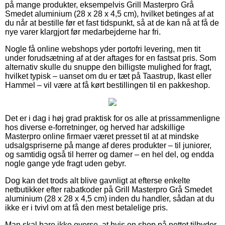
på mange produkter, eksempelvis Grill Masterpro Grå
Smedet aluminium (28 x 28 x 4,5 cm), hvilket betinges af at
du når at bestille før et fast tidspunkt, så at de kan nå at få de
nye varer klargjort før medarbejderne har fri.
Nogle få online webshops yder portofri levering, men tit
under forudsætning af at der aftages for en fastsat pris. Som
alternativ skulle du snuppe den billigste mulighed for fragt,
hvilket typisk – uanset om du er tæt på Taastrup, Ikast eller
Hammel – vil være at få kørt bestillingen til en pakkeshop.
Det er i dag i høj grad praktisk for os alle at prissammenligne
hos diverse e-forretninger, og herved har adskillige
Masterpro online firmaer været presset til at at mindske
udsalgspriserne på mange af deres produkter – til juniorer,
og samtidig også til herrer og damer – en hel del, og endda
nogle gange yde fragt uden gebyr.
Dog kan det trods alt blive gavnligt at efterse enkelte
netbutikker efter rabatkoder på Grill Masterpro Grå Smedet
aluminium (28 x 28 x 4,5 cm) inden du handler, sådan at du
ikke er i tvivl om at få den mest betalelige pris.
Man skal bare ikke overse, at hvis en shop på nettet tilbyder