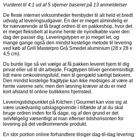
Vurderet til
4.1
ud af 5 stjerner baseret på
13
anmeldelser
De fleste internet virksomheder frembyder til alt held et bredt
udvalg af leveringsudgaver. En der er meget almindelig er
for nærværende at få bragt ordren til en pakkeshop, hvor det
er meget fleksibelt at kunne hente de nyindkøbte varer den
dag der passer dig. Leveringstypen er jo meget let, og
mange gange også den mindst kostelige metode til levering
ved køb af Grill Masterpro Grå Smedet aluminium (28 x 28 x
4,5 cm).
Du burde lige så vel vælge at få pakken leveret hjem til dig
privat eller ud til dit arbejde. Fragttypen bliver gennemsnitligt
lidt mere omkostningsfuld, men til gengæld særligt bekvem.
Den mindst kostelige fragttype kan ikke modsiges at være at
hente varerne selv, men den løsning kræver at du er med
kort afstand til online butikkens hjemsted.
Leveringstidspunktet på Kitchen | Gourmet kan vise sig at
være usædvanlig udslagsgivende i tilfælde af at du skal
bruge ordren inden for få dage, og af den grund er det
selvfølgelig væsentligt at man efterser tidshorisonten for
levering på det vedkommende produkt.
En stor portion online forhandlere tilsiger dag-til-dag levering