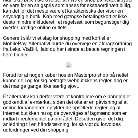
en vare for en salgspris som anses for ekstraordinært billig,
kan det for det meste være et karakteristika der viser en
snydagtig e-butik. Køb med gængse betalingskort er ikke
desto mindre inkluderet i et regelsæt, som begunstiger dig
overfor uærlige online outlets.
Generelt slår vi et slag for shopping med kort eller
MobilePay. Alternativt burde du overveje en afdragsordning
fra f.eks. ViaBill, ifald du har i sinde at betale regningen i
flere bidder.
Forud for at nogen køber hos en Masterpro shop på nettet
kunne de i og for sig betragte webbutikkens regler, dog er
det mange gange ikke særlig sjovt.
Et alternativ kan derfor være at kontrollere om e-handlen er
godkendt af e-mærket, siden det ofte er en påvisning af at
online forhandleren opfylder de opstillede regler, og at
internet butikken nu og da overvåges af fagmænd som er
indført i reglementet på området. Desuden giver det dig
anledning til en håndsrækning, for så vidt du forvoldes
udfordringer ved din shopping.