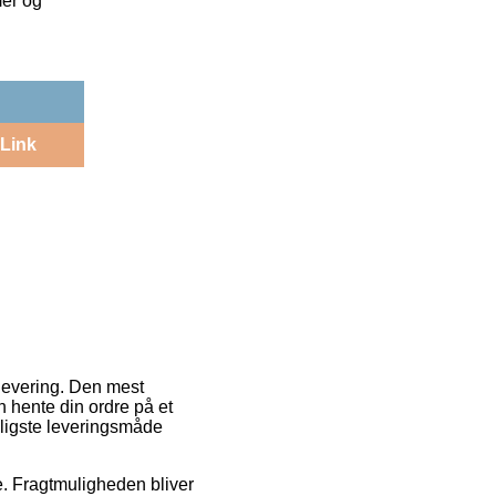
mer og
Link
l levering. Den mest
n hente din ordre på et
lligste leveringsmåde
jde. Fragtmuligheden bliver