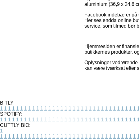
aluminium (36,9 x 24,6 cm
Facebook indebærer på sa
Her ses endda online bu
service, som tilmed bør b
Hjemmesiden er finansiere
butikkernes produkter, og
Oplysninger vedrørende va
kan være iværksat efter 
BITLY:
1
1
1
1
1
1
1
1
1
1
1
1
1
1
1
1
1
1
1
1
1
1
1
1
1
1
1
1
1
1
1
1
1
1
SPOTIFY:
1
1
1
1
1
1
1
1
1
1
1
1
1
1
1
1
1
1
1
1
1
1
1
1
1
1
1
1
1
1
1
1
1
1
CUTTLY BIO:
1
1
1
1
1
1
1
1
1
1
1
1
1
1
1
1
1
1
1
1
1
1
1
1
1
1
1
1
1
1
1
1
1
1
1