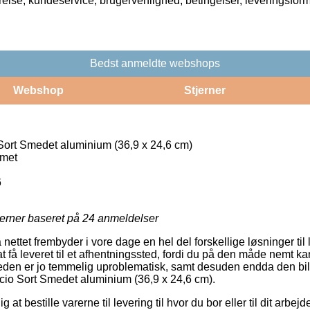
rrelse, kundeservice, brugervenlighed, betingelser, leveringsfor
Bedst anmeldte webshops
Webshop
Stjerner
 Sort Smedet aluminium (36,9 x 24,6 cm)
rmet
6
jerner baseret på
24
anmeldelser
å nettet frembyder i vore dage en hel del forskellige løsninger ti
t få leveret til et afhentningssted, fordi du på den måde nemt ka
gheden er jo temmelig uproblematisk, samt desuden endda den bi
acio Sort Smedet aluminium (36,9 x 24,6 cm).
at bestille varerne til levering til hvor du bor eller til dit arbe