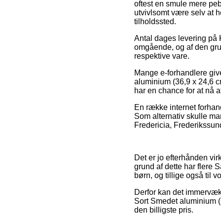
oftest en smule mere peb
utvivlsomt være selv at h
tilholdssted.
Antal dages levering på 
omgående, og af den grun
respektive vare.
Mange e-forhandlere giv
aluminium (36,9 x 24,6 cm
har en chance for at nå at
En række internet forhand
Som alternativ skulle man
Fredericia, Frederikssund 
Det er jo efterhånden virk
grund af dette har flere 
børn, og tillige også til
Derfor kan det immervæk 
Sort Smedet aluminium (3
den billigste pris.