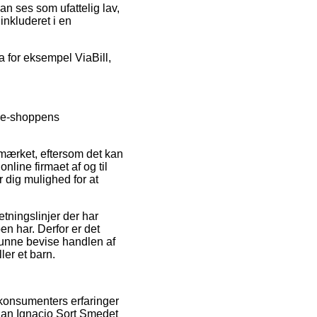
kan ses som ufattelig lav,
inkluderet i en
ra for eksempel ViaBill,
å e-shoppens
-mærket, eftersom det kan
online firmaet af og til
 dig mulighed for at
ningslinjer der har
n har. Derfor er det
 kunne bevise handlen af
er et barn.
 konsumenters erfaringer
 San Ignacio Sort Smedet