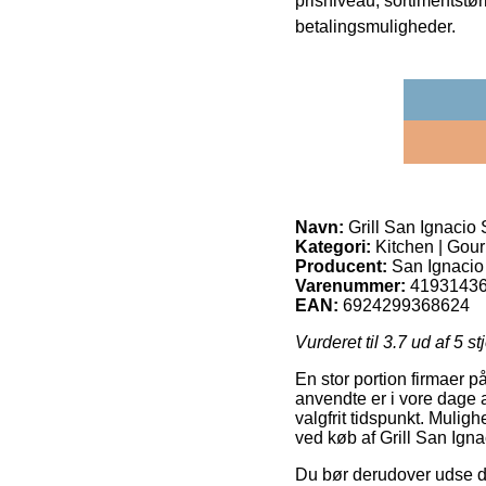
prisniveau, sortimentstø
betalingsmuligheder.
Navn:
Grill San Ignacio
Kategori:
Kitchen | Gou
Producent:
San Ignacio
Varenummer:
4193143
EAN:
6924299368624
Vurderet til
3.7
ud af 5 st
En stor portion firmaer p
anvendte er i vore dage a
valgfrit tidspunkt. Muli
ved køb af Grill San Ign
Du bør derudover udse dig 