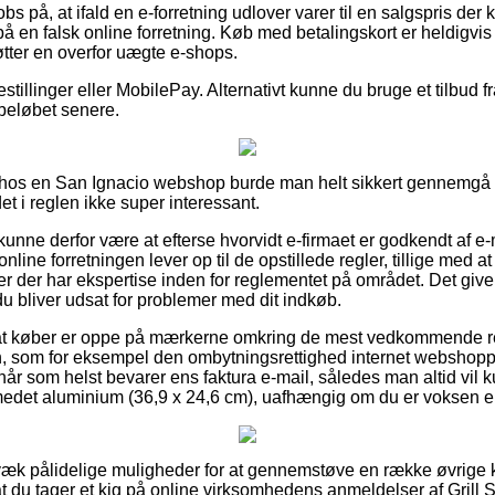
s på, at ifald en e-forretning udlover varer til en salgspris der 
 på en falsk online forretning. Køb med betalingskort er heldigvis 
tter en overfor uægte e-shops.
estillinger eller MobilePay. Alternativt kunne du bruge et tilbud f
 beløbet senere.
ler hos en San Ignacio webshop burde man helt sikkert gennemg
det i reglen ikke super interessant.
nne derfor være at efterse hvorvidt e-firmaet er godkendt af e
nline forretningen lever op til de opstillede regler, tillige med at 
r der har ekspertise inden for reglementet på området. Det giver
 du bliver udsat for problemer med dit indkøb.
t at køber er oppe på mærkerne omkring de mest vedkommende ret
en, som for eksempel den ombytningsrettighed internet webshoppe
når som helst bevarer ens faktura e-mail, således man altid vil
medet aluminium (36,9 x 24,6 cm), uafhængig om du er voksen ell
rvæk pålidelige muligheder for at gennemstøve en række øvrige
 at du tager et kig på online virksomhedens anmeldelser af Grill