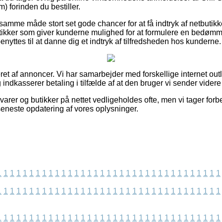
) forinden du bestiller.
mme måde stort set gode chancer for at få indtryk af netbutikk
tikker som giver kunderne mulighed for at formulere en bedøm
enyttes til at danne dig et indtryk af tilfredsheden hos kunderne.
t af annoncer. Vi har samarbejder med forskellige internet outle
 indkasserer betaling i tilfælde af at den bruger vi sender vide
rer og butikker på nettet vedligeholdes ofte, men vi tager forbe
seneste opdatering af vores oplysninger.
1
1
1
1
1
1
1
1
1
1
1
1
1
1
1
1
1
1
1
1
1
1
1
1
1
1
1
1
1
1
1
1
1
1
1
1
1
1
1
1
1
1
1
1
1
1
1
1
1
1
1
1
1
1
1
1
1
1
1
1
1
1
1
1
1
1
1
1
1
1
1
1
1
1
1
1
1
1
1
1
1
1
1
1
1
1
1
1
1
1
1
1
1
1
1
1
1
1
1
1
1
1
1
1
1