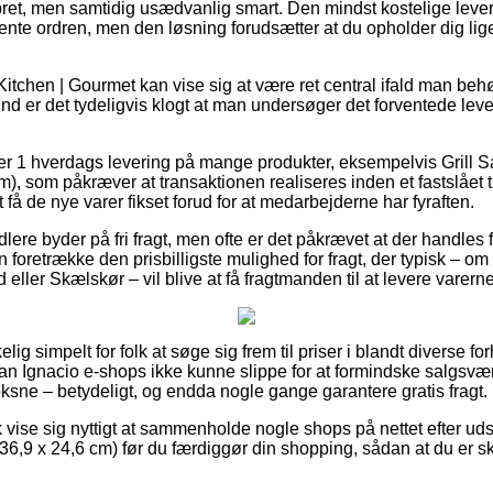
ret, men samtidig usædvanlig smart. Den mindst kostelige leve
ente ordren, men den løsning forudsætter at du opholder dig lig
Kitchen | Gourmet kan vise sig at være ret central ifald man beh
d er det tydeligvis klogt at man undersøger det forventede leve
er 1 hverdags levering på mange produkter, eksempelvis Grill 
), som påkræver at transaktionen realiseres inden et fastslået 
 få de nye varer fikset forud for at medarbejderne har fyraften.
lere byder på fri fragt, men ofte er det påkrævet at der handles 
 foretrække den prisbilligste mulighed for fragt, der typisk – o
eller Skælskør – vil blive at få fragtmanden til at levere varerne
elig simpelt for folk at søge sig frem til priser i blandt diverse f
San Ignacio e-shops ikke kunne slippe for at formindske salgsvær
 voksne – betydeligt, og endda nogle gange garantere gratis fragt.
vise sig nyttigt at sammenholde nogle shops på nettet efter uds
6,9 x 24,6 cm) før du færdiggør din shopping, sådan at du er skr