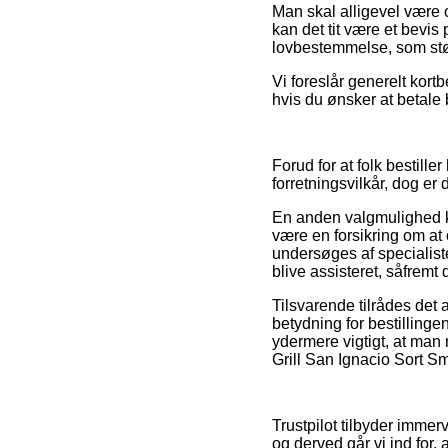
Man skal alligevel være ob
kan det tit være et bevis
lovbestemmelse, som stø
Vi foreslår generelt kortb
hvis du ønsker at betale
Forud for at folk bestil
forretningsvilkår, dog er 
En anden valgmulighed ku
være en forsikring om at o
undersøges af specialiste
blive assisteret, såfremt
Tilsvarende tilrådes de
betydning for bestilling
ydermere vigtigt, at man 
Grill San Ignacio Sort S
Trustpilot tilbyder imme
og derved går vi ind for,