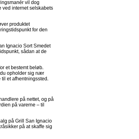
ringsmanér vil dog
e ved internet selskabets
øver produktet
ringstidspunkt for den
San Ignacio Sort Smedet
tidspunkt, sådan at de
for et bestemt beløb.
m du opholder sig nær
 til et afhentningssted.
orhandlere på nettet, og på
dien på varerne – til
alg på Grill San Ignacio
åsikker på at skaffe sig