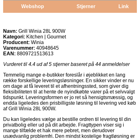
Webshop
Stjerner
Link
Navn:
Grill Winia 28L 900W
Kategori:
Kitchen | Gourmet
Producent:
Winia
Varenummer:
40948645
EAN:
8809721513613
Vurderet til
4.4
ud af 5 stjerner baseret på
44
anmeldelser
Temmelig mange e-butikker foreslår i øjeblikket en lang
række forskellige leveringsløsninger. En sikker vinder er nu
om dage at få leveret til et afhentningssted, som giver dig
fleksibiliteten til at hente de nyindkøbte varer på et selvvalgt
tidspunkt. Leveringsformen er jo ret så hensigtsmæssig, og
endda ligeledes den prisbilligste løsning til levering ved køb
af Grill Winia 28L 900W.
Du kan ligeledes vælge at bestille ordren til levering til din
privatbolig eller ud på dit arbejde. Fragttypen viser sig i
mange tilfælde et hak mere pebret, men derudover
usædvanlig problemfri. Den mindst kostelige fragtløsning er