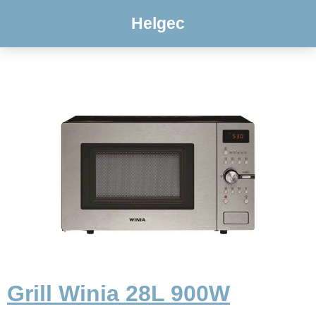
Helgec
Grill Winia 28L 900W