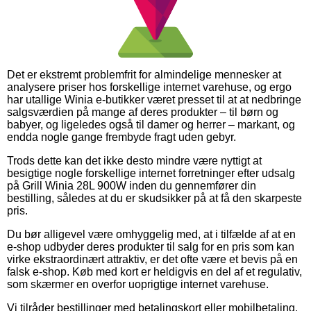
Det er ekstremt problemfrit for almindelige mennesker at
analysere priser hos forskellige internet varehuse, og ergo
har utallige Winia e-butikker været presset til at at nedbringe
salgsværdien på mange af deres produkter – til børn og
babyer, og ligeledes også til damer og herrer – markant, og
endda nogle gange frembyde fragt uden gebyr.
Trods dette kan det ikke desto mindre være nyttigt at
besigtige nogle forskellige internet forretninger efter udsalg
på Grill Winia 28L 900W inden du gennemfører din
bestilling, således at du er skudsikker på at få den skarpeste
pris.
Du bør alligevel være omhyggelig med, at i tilfælde af at en
e-shop udbyder deres produkter til salg for en pris som kan
virke ekstraordinært attraktiv, er det ofte være et bevis på en
falsk e-shop. Køb med kort er heldigvis en del af et regulativ,
som skærmer en overfor uoprigtige internet varehuse.
Vi tilråder bestillinger med betalingskort eller mobilbetaling.