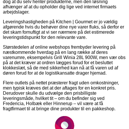
dog at du selv henter produkterne, men den løsning
afhænger af at du opholder dig lige ved internet firmaets
arbejdslager.
Leveringshastigheden på Kitchen | Gourmet er jo vældig
afgørende hvis du behøver dine nye varer fluks, så derfor er
det skam fornuftigt at vi ser nærmere på det estimerede
leveringstidspunkt for den relevante vare.
Størstedelen af online webshops frembyder levering på
næstkommende hverdag på en lang række af deres
varenumre, eksempelvis Grill Winia 28L 900W, men vær obs
på at det kræver at ordren lægges forud for et besluttet
klokkeslæt, så de med sikkerhed kan nå at få varen ud af
døren forud for at de logistikansatte drager hjemad.
Flere outlets på nettet præsterer fragt uden omkostninger,
men typisk kræves det at der aftages for en konkret pris.
Derudover skulle du udvælge den prisbilligste
leveringsmåde, hvilket tit – om du befinder sig ved
Fredericia, Holbæk eller Hinnerup – vil være at få
fragtfirmaet til at bringe dine produkter til en pakkeshop.