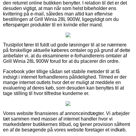
den returret online butikken benytter. I relation til det er det
desuden vigtigt, at man når som helst bibeholder ens
kvittering på e-mail, således man altid kan eftervise
bestillingen af Grill Winia 28L 900W, ligegyldigt om du
efterspørger produkter til en kvinde eller mand.
Trustpilot fører til fuldt ud gode løsninger til at se nærmere
på forskellige aktuelle køberes omtaler og på grund af dette
anbefaler vi, at du eksaminerer e-forhandlerens omtaler af
Grill Winia 28L 900W forud for at du placerer din ordre.
Facebook yder tillige sådan set stabile metoder til at få
indsigt i internet forhandlerens pålidelighed. Tilmed er der
mange internet outlets hvor det er muligt at meddele en
evaluering af deres køb, som desuden kan benyttes til at
tage stilling til hvor tilfredse kunderne er.
Vores website finansieres af annonceindtægter. Vi arbejder
tæt sammen med masser af internet handler hvor vi
markedsfører butikkernes tilbud, og tjener provision såfremt
en af de besøgende på vores website foretager et indkøb.