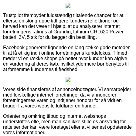
Trustpilot frembyder fuldstændig tiltalende chancer for at
efterse en stor gruppe tidligere kunders reflektioner og
herved kan det være til hjælp, at du analyserer internet
forretningens ratings af Grundig, Lithium CR1620 Power
batteri, 3V, 5 stk før du lægger din bestilling.
Facebook genererer lignende en lang række gode metoder
til at få et kig ind i online forretningens kundefokus. Tilmed
møder vi en række shops på nettet hvor kunder kan afgive
en vurdering af deres køb, hvilket ydermere bør benyttes til
at fornemme kundernes tilfredshed.
Vores side finansieres af annonceindtægter. Vi samarbejder
med forskellige internet forretninger da vi annoncerer
forretningernes varer, og indtjener honorar for så vidt en
bruger fra vores website fuldfører en handel.
Orientering omkring tilbud og internet webshops
understøttes ofte, men man kan ikke stille os ansvarlig for
rettelser der kan være foretaget efter at vi senest opdaterede
vores informationer.