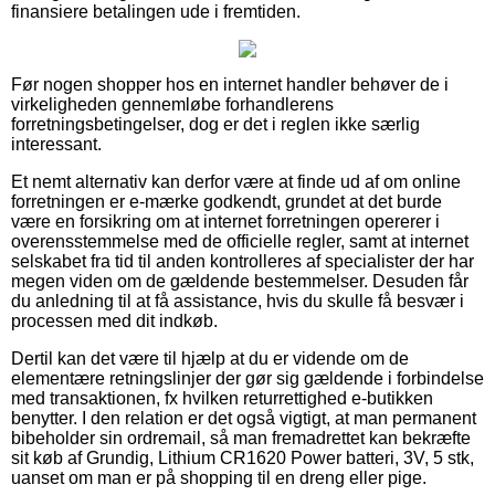
finansiere betalingen ude i fremtiden.
Før nogen shopper hos en internet handler behøver de i
virkeligheden gennemløbe forhandlerens
forretningsbetingelser, dog er det i reglen ikke særlig
interessant.
Et nemt alternativ kan derfor være at finde ud af om online
forretningen er e-mærke godkendt, grundet at det burde
være en forsikring om at internet forretningen opererer i
overensstemmelse med de officielle regler, samt at internet
selskabet fra tid til anden kontrolleres af specialister der har
megen viden om de gældende bestemmelser. Desuden får
du anledning til at få assistance, hvis du skulle få besvær i
processen med dit indkøb.
Dertil kan det være til hjælp at du er vidende om de
elementære retningslinjer der gør sig gældende i forbindelse
med transaktionen, fx hvilken returrettighed e-butikken
benytter. I den relation er det også vigtigt, at man permanent
bibeholder sin ordremail, så man fremadrettet kan bekræfte
sit køb af Grundig, Lithium CR1620 Power batteri, 3V, 5 stk,
uanset om man er på shopping til en dreng eller pige.