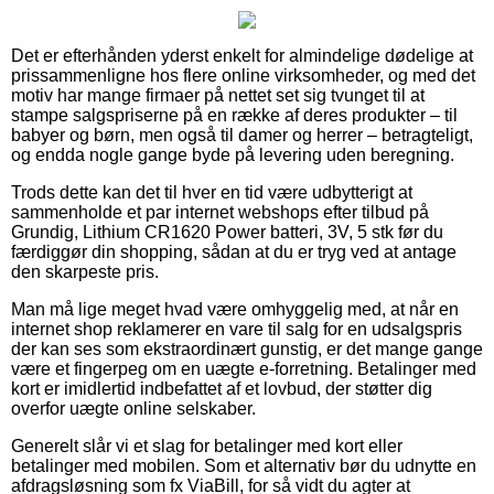
Det er efterhånden yderst enkelt for almindelige dødelige at
prissammenligne hos flere online virksomheder, og med det
motiv har mange firmaer på nettet set sig tvunget til at
stampe salgspriserne på en række af deres produkter – til
babyer og børn, men også til damer og herrer – betragteligt,
og endda nogle gange byde på levering uden beregning.
Trods dette kan det til hver en tid være udbytterigt at
sammenholde et par internet webshops efter tilbud på
Grundig, Lithium CR1620 Power batteri, 3V, 5 stk før du
færdiggør din shopping, sådan at du er tryg ved at antage
den skarpeste pris.
Man må lige meget hvad være omhyggelig med, at når en
internet shop reklamerer en vare til salg for en udsalgspris
der kan ses som ekstraordinært gunstig, er det mange gange
være et fingerpeg om en uægte e-forretning. Betalinger med
kort er imidlertid indbefattet af et lovbud, der støtter dig
overfor uægte online selskaber.
Generelt slår vi et slag for betalinger med kort eller
betalinger med mobilen. Som et alternativ bør du udnytte en
afdragsløsning som fx ViaBill, for så vidt du agter at