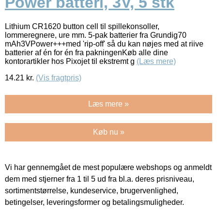
Power batteri, 3V, 5 stk
Lithium CR1620 button cell til spillekonsoller,
lommeregnere, ure mm. 5-pak batterier fra Grundig70
mAh3VPower+++med 'rip-off' så du kan nøjes med at riive
batterier af én for én fra pakningenKøb alle dine
kontorartikler hos Pixojet til ekstremt g
(Læs mere)
14.21
kr.
(Vis fragtpris)
Læs mere »
Køb nu »
Vi har gennemgået de mest populære webshops og anmeldt
dem med stjerner fra 1 til 5 ud fra bl.a. deres prisniveau,
sortimentstørrelse, kundeservice, brugervenlighed,
betingelser, leveringsformer og betalingsmuligheder.