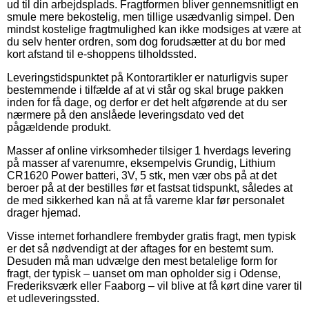
ud til din arbejdsplads. Fragtformen bliver gennemsnitligt en
smule mere bekostelig, men tillige usædvanlig simpel. Den
mindst kostelige fragtmulighed kan ikke modsiges at være at
du selv henter ordren, som dog forudsætter at du bor med
kort afstand til e-shoppens tilholdssted.
Leveringstidspunktet på Kontorartikler er naturligvis super
bestemmende i tilfælde af at vi står og skal bruge pakken
inden for få dage, og derfor er det helt afgørende at du ser
nærmere på den anslåede leveringsdato ved det
pågældende produkt.
Masser af online virksomheder tilsiger 1 hverdags levering
på masser af varenumre, eksempelvis Grundig, Lithium
CR1620 Power batteri, 3V, 5 stk, men vær obs på at det
beroer på at der bestilles før et fastsat tidspunkt, således at
de med sikkerhed kan nå at få varerne klar før personalet
drager hjemad.
Visse internet forhandlere frembyder gratis fragt, men typisk
er det så nødvendigt at der aftages for en bestemt sum.
Desuden må man udvælge den mest betalelige form for
fragt, der typisk – uanset om man opholder sig i Odense,
Frederiksværk eller Faaborg – vil blive at få kørt dine varer til
et udleveringssted.