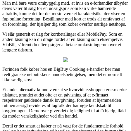
Man må bare være omhyggelig med, at hvis en e-forhandler tilbyder
deres varer til salg for en udsalgspris som kan virke hamrende
attraktiv, kunne det for det meste være et karakteristika der viser en
fup online forretning. Bestillinger med kort er trods alt omfavnet af
en forordning, der hjælper dig som køber overfor uærlige netshops.
Vi slår generelt et slag for kortbetalinger eller MobilePay. Som en
anden løsning kan du drage fordel af en løsning som eksempelvis
ViaBill, såfremt du efterspørger at betale omkostningerne over et
længere tidsrum.
Forinden folk køber hos en BigBuy Cooking e-handler bør man
reelt granske netbutikkens handelsbetingelser, men det er normalt
ikke særlig sjovt.
Et andet alternativ kunne være at se hvorvidt e-shoppen er e-mærke
tilsluttet, grundet at det ofte er en påvisning af at e-firmaet
respekterer gældende dansk lovgivning, foruden at hjemmesiden
rutinemæssigt revideres af fagfolk der har nøje kendskab til
lovgivningen. Derudover giver det dig lejlighed til at få hjælp, ifald
du møder vanskeligheder ved din handel.
Dertil er det smart at køber er på vagt for de fundamentale forhold