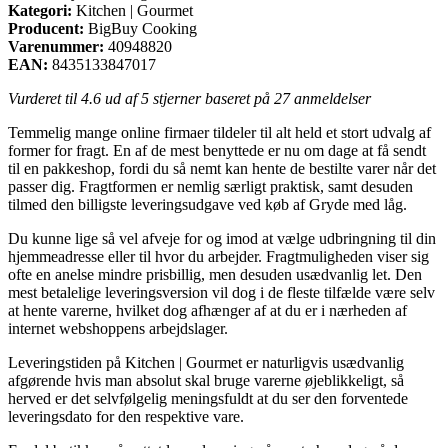
Kategori:
Kitchen | Gourmet
Producent:
BigBuy Cooking
Varenummer:
40948820
EAN:
8435133847017
Vurderet til
4.6
ud af 5 stjerner baseret på
27
anmeldelser
Temmelig mange online firmaer tildeler til alt held et stort udvalg af
former for fragt. En af de mest benyttede er nu om dage at få sendt
til en pakkeshop, fordi du så nemt kan hente de bestilte varer når det
passer dig. Fragtformen er nemlig særligt praktisk, samt desuden
tilmed den billigste leveringsudgave ved køb af Gryde med låg.
Du kunne lige så vel afveje for og imod at vælge udbringning til din
hjemmeadresse eller til hvor du arbejder. Fragtmuligheden viser sig
ofte en anelse mindre prisbillig, men desuden usædvanlig let. Den
mest betalelige leveringsversion vil dog i de fleste tilfælde være selv
at hente varerne, hvilket dog afhænger af at du er i nærheden af
internet webshoppens arbejdslager.
Leveringstiden på Kitchen | Gourmet er naturligvis usædvanlig
afgørende hvis man absolut skal bruge varerne øjeblikkeligt, så
herved er det selvfølgelig meningsfuldt at du ser den forventede
leveringsdato for den respektive vare.