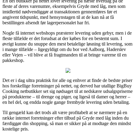
En del butikker på nettet lover levering på næste hverdag på de
fleste af deres varenumre, eksempelvis Gryde med låg, men som
imidlertid nødvendiggør at transaktionen gennemføres før et
angivent tidspunkt, med hensynstagen til at de kan nå at få
bestillingen afsendt før lagerpersonalet har fri.
Nogle få internet webshops præsterer levering uden gebyr, men i de
fleste tilfælde er det forudsat at der købes for en bestemt sum. I
øvrigt kunne du snuppe den mest betalelige løsning til levering, som
i mange tilfælde – ligegyldigt om du bor ved Aalborg, Haderslev
eller Vejen – vil blive at få fragtmanden til at bringe varerne til en
pakkeshop.
Det er i dag ultra praktisk for alle og enhver at finde de bedste priser
hos forskellige forretninger på nettet, og derved har utallige BigBuy
Cooking netbutikker set sig nødsaget til at nedskære udsalgspriserne
på produkterne – til drenge og piger, og ligeså til damer og herrer –
en hel del, og endda nogle gange frembyde levering uden betaling.
Til gengæld kan det trods alt være profitabelt at se nærmere på en
række internet forretninger efter tilbud på Gryde med låg inden du
færdiggør din shopping, så man er sikker på at modtage den mindst
kostelige pris.