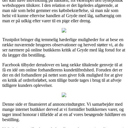
der kan have indvirkning på handlen, for eksempel den byttepolitik
webshoppen tilsikrer. I den relation er det ligeledes afgørende, at
man når som helst gemmer ens købsbekræftelse, så man når som
helst vil kunne eftervise handlen af Gryde med låg, uafhængig om
man er på udkig efter varer til en pige eller dreng.
Trustpilot bringer dig temmelig hæderlige muligheder for at bese en
række nuværende brugeres observationer og herved støtter vi, at du
ser nærmere på online butikkens kritik af Gryde med låg forud for at
du lægger din bestilling.
Facebook tilbyder derudover en lang række tiltalende genveje til at
få en idé om online forhandlerens kundetilfredshed. Foruden det er
der en del forhandlere på nettet som giver folk mulighed for at give
en kritik af ordreforløbet, som tillige burde tages i brug til at afveje
tidligere kunders oplevelser.
Denne side er finansieret af annonceindtægter. Vi samarbejder med
mange internet butikker derved at vi formidler butikkernes varer, og
tager imod honorar i tilfælde af at en af vores besøgende fuldfører en
bestilling.