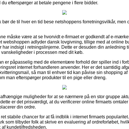
d du efterspørger at betale pengene i flere bidder.
ik bør de til hver en tid bese netshoppens forretningsvilkår, men 
e måske være at se hvorvidt e-firmaet er godkendt af e-mærket
net webshoppen adlyder dansk lovgivning, tillige med at online b
har indsigt i retningslinjerne. Dette er desuden din anledning ti
or vanskeligheder i processen med dit køb.
 man er påpasselig med de elementære forhold der spiller ind i for
ringsret internet forhandleren anvender. Her er det samtidig af
vitteringsmail, så man til enhver tid kan påvise sin shopping a
m man efterspørger produkter til en pige eller dreng.
d uafhængige muligheder for at se nærmere på en stor gruppe akt
ette er det prisværdigt, at du verificerer online firmaets omtal
lacerer din ordre.
t stabile chancer for at få indblik i internet firmaets popularitet. 
 som tilbyder folk at skrive en evaluering af ordreforløbet, hvi
ryk af kundetilfredsheden.