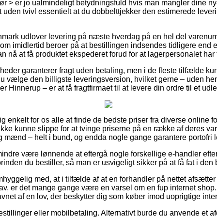
ør > er jo ualmindeligt betydningsfuld hvis man mangler dine nye
et uden tvivl essentielt at du dobbelttjekker den estimerede lever
nmark udlover levering på næste hverdag på en hel del varenu
m imidlertid beroer på at bestillingen indsendes tidligere end e
n nå at få produktet ekspederet forud for at lagerpersonalet har f
heder garanterer fragt uden betaling, men i de fleste tilfælde ku
 du vælge den billigste leveringsversion, hvilket gerne – uden he
 Hinnerup – er at få fragtfirmaet til at levere din ordre til et udl
ig enkelt for os alle at finde de bedste priser fra diverse online 
 ikke kunne slippe for at tvinge priserne på en række af deres var
og mænd – helt i bund, og endda nogle gange garantere portofri l
indre være lønnende at eftergå nogle forskellige e-handler eft
nden du bestiller, så man er usvigeligt sikker på at få fat i den 
ggelig med, at i tilfælde af at en forhandler på nettet afsætter va
lav, er det mange gange være en varsel om en fup internet shop.
vnet af en lov, der beskytter dig som køber imod uoprigtige inte
estillinger eller mobilbetaling. Alternativt burde du anvende et af