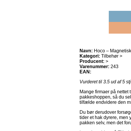
Navn:
Hoco – Magnetisk
Kategori:
Tilbehør >
Producent:
>
Varenummer:
243
EAN:
Vurderet til
3.5
ud af 5 st
Mange firmaer på nettet t
pakkeshoppen, så du selv 
tilfælde endvidere den m
Du bør derudover forsøge a
tider et hak dyrere, men
pakken selv, men det for