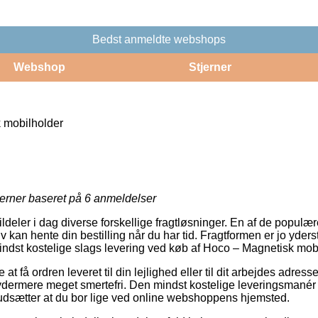
Bedst anmeldte webshops
Webshop
Stjerner
 mobilholder
jerner baseret på
6
anmeldelser
ildeler i dag diverse forskellige fragtløsninger. En af de populær
kan hente din bestilling når du har tid. Fragtformen er jo yders
indst kostelige slags levering ved køb af Hoco – Magnetisk mobi
t få ordren leveret til din lejlighed eller til dit arbejdes adresse
 ydermere meget smertefri. Den mindst kostelige leveringsmanér e
udsætter at du bor lige ved online webshoppens hjemsted.