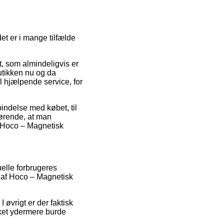
det er i mange tilfælde
, som almindeligvis er
utikken nu og da
l hjælpende service, for
bindelse med købet, til
gørende, at man
f Hoco – Magnetisk
uelle forbrugeres
er af Hoco – Magnetisk
I øvrigt er der faktisk
lket ydermere burde