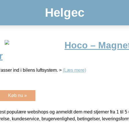
Helgec
Hoco – Magne
r
Passer ind i bilens luftsystem. >
(Læs mere)
Køb nu »
t populære webshops og anmeldt dem med stjerner fra 1 til 5 ud
rrelse, kundeservice, brugervenlighed, betingelser, leveringsfor