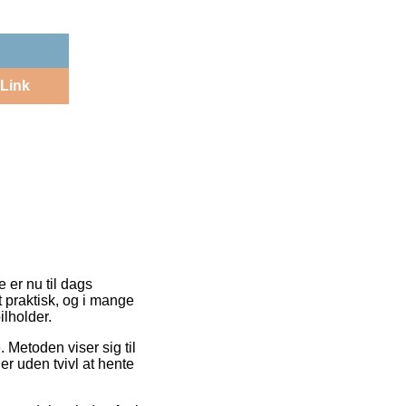
Link
e er nu til dags
t praktisk, og i mange
lholder.
. Metoden viser sig til
r uden tvivl at hente