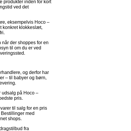
 produkter inden for kort
ingstid ved det
mre, eksempelvis Hoco –
t konkret klokkeslæt,
ri.
n når der shoppes for en
nsyn til om du er ved
everingssted.
forhandlere, og derfor har
er – til babyer og børn,
evering.
er udsalg på Hoco –
bedste pris.
rer til salg for en pris
 Bestillinger med
rnet shops.
dragstilbud fra