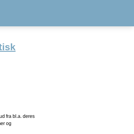
tisk
 fra bl.a. deres
mer og