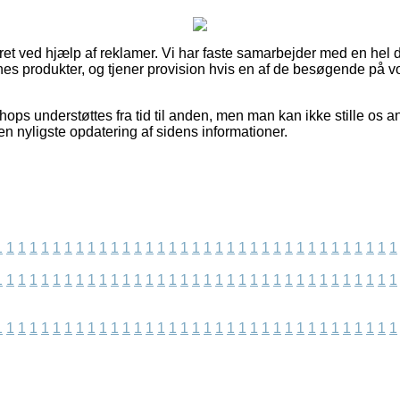
eret ved hjælp af reklamer. Vi har faste samarbejder med en hel
nes produkter, og tjener provision hvis en af de besøgende på 
ps understøttes fra tid til anden, men man kan ikke stille os ans
den nyligste opdatering af sidens informationer.
1
1
1
1
1
1
1
1
1
1
1
1
1
1
1
1
1
1
1
1
1
1
1
1
1
1
1
1
1
1
1
1
1
1
1
1
1
1
1
1
1
1
1
1
1
1
1
1
1
1
1
1
1
1
1
1
1
1
1
1
1
1
1
1
1
1
1
1
1
1
1
1
1
1
1
1
1
1
1
1
1
1
1
1
1
1
1
1
1
1
1
1
1
1
1
1
1
1
1
1
1
1
1
1
1