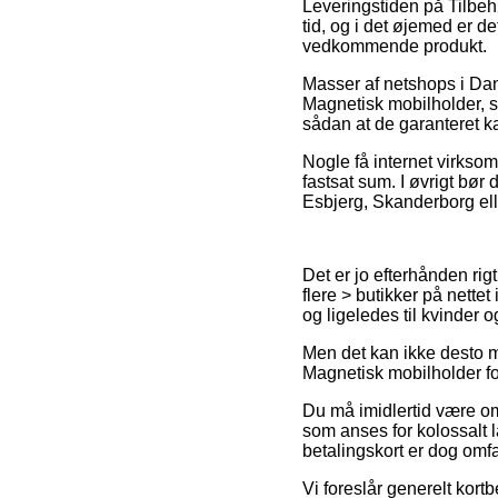
Leveringstiden på Tilbeh
tid, og i det øjemed er d
vedkommende produkt.
Masser af netshops i Da
Magnetisk mobilholder, so
sådan at de garanteret ka
Nogle få internet virksom
fastsat sum. I øvrigt bør
Esbjerg, Skanderborg eller
Det er jo efterhånden rigt
flere > butikker på nettet
og ligeledes til kvinder 
Men det kan ikke desto m
Magnetisk mobilholder fori
Du må imidlertid være omhy
som anses for kolossalt 
betalingskort er dog omfa
Vi foreslår generelt kortb