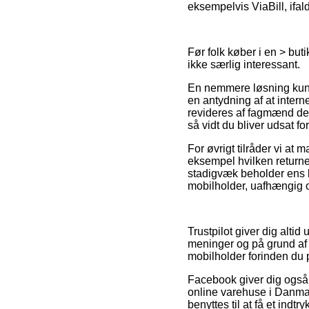
eksempelvis ViaBill, ifal
Før folk køber i en > but
ikke særlig interessant.
En nemmere løsning kunn
en antydning af at inter
revideres af fagmænd der 
så vidt du bliver udsat f
For øvrigt tilråder vi at
eksempel hvilken returne
stadigvæk beholder ens k
mobilholder, uafhængig o
Trustpilot giver dig alti
meninger og på grund af d
mobilholder forinden du p
Facebook giver dig også re
online varehuse i Danmark
benyttes til at få et indt