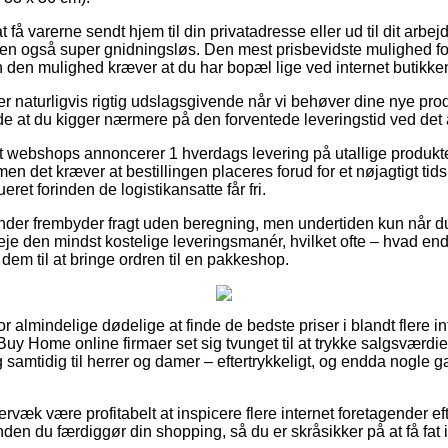
få varerne sendt hjem til din privatadresse eller ud til dit arb
 men også super gnidningsløs. Den mest prisbevidste mulighed for
n den mulighed kræver at du har bopæl lige ved internet butikke
r naturligvis rigtig udslagsgivende når vi behøver dine nye produ
de at du kigger nærmere på den forventede leveringstid ved det 
 webshops annoncerer 1 hverdags levering på utallige produkt
men det kræver at bestillingen placeres forud for et nøjagtigt tid
eret forinden de logistikansatte får fri.
ender frembyder fragt uden beregning, men undertiden kun når du
veje den mindst kostelige leveringsmanér, hvilket ofte – hvad en
 dem til at bringe ordren til en pakkeshop.
for almindelige dødelige at finde de bedste priser i blandt flere 
Buy Home online firmaer set sig tvunget til at trykke salgsværd
og samtidig til herrer og damer – eftertrykkeligt, og endda nogle 
væk være profitabelt at inspicere flere internet foretagender ef
den du færdiggør din shopping, så du er skråsikker på at få fat i 