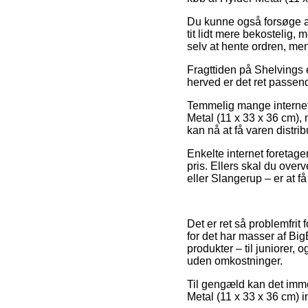
Du kunne også forsøge at 
tit lidt mere bekostelig,
selv at hente ordren, me
Fragttiden på Shelvings e
herved er det ret passen
Temmelig mange internet
Metal (11 x 33 x 36 cm), 
kan nå at få varen distribu
Enkelte internet foretag
pris. Ellers skal du over
eller Slangerup – er at få
Det er ret så problemfrit 
for det har masser af Big
produkter – til juniorer, 
uden omkostninger.
Til gengæld kan det immer
Metal (11 x 33 x 36 cm) in