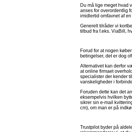
Du må lige meget hvad væ
anses for overordentlig f
imidlertid omfavnet af en 
Generelt tilråder vi kor
tilbud fra f.eks. ViaBill,
Forud for at nogen køber
betingelser, det er dog 
Alternativet kan derfor 
at online firmaet overhol
specialister der kender t
vanskeligheder i forbind
Foruden dette kan det an
eksempelvis hvilken bytte
sikrer sin e-mail kvitter
cm), om man er på indkøb 
Trustpilot byder på aldele