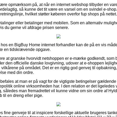
re opmærksom på, at når en internet webshop tilbyder en vare ti
ordelagtig, så kunne det tit være en varsel om en svindel e-sho
retningslinje, hvilket støtter køberen overfor fup shops på nettet.
tbetalinger eller betalinger med mobilen. Som en alternativ muli
 hvis du gerne vil afdrage prisen senere.
 hos en BigBuy Home internet forhandler kan de på en vis måde
ofte en tidskrævende opgave.
være at granske hvorvidt netshoppen er e-mærke godkendt, som 
der den officielle danske lovgivning, udover at e-shoppen lejlig
il vilkårene på området. Det er en rigtig god genvej til opbakning
else med din ordre.
befales at man er på vagt for de vigtigste betingelser gældende 
politik online virksomheden har. I den relation er det ligeledes 
ing, således man fremadrettet vil kunne vidne om sin ordre af Hyl
til en dreng eller pige.
s fine genveje til at inspicere forskellige aktuelle brugeres tank