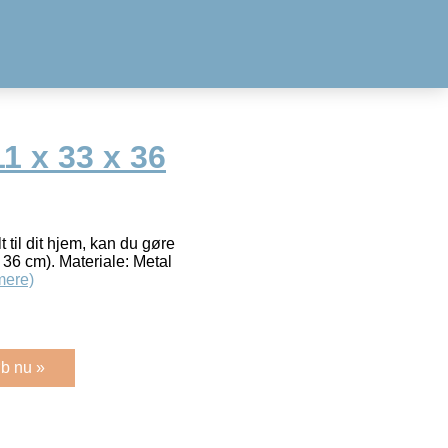
11 x 33 x 36
t til dit hjem, kan du gøre
 36 cm). Materiale: Metal
mere)
b nu »