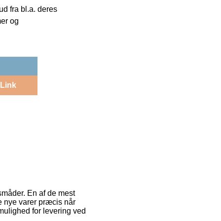
 fra bl.a. deres
mer og
Link
gsmåder. En af de mest
ne nye varer præcis når
mulighed for levering ved