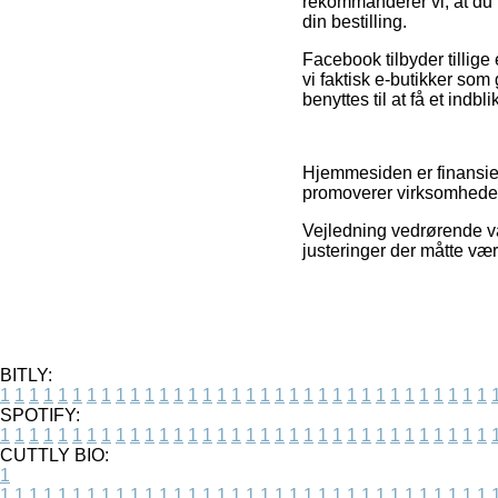
rekommanderer vi, at du 
din bestilling.
Facebook tilbyder tillige
vi faktisk e-butikker so
benyttes til at få et indbl
Hjemmesiden er finansier
promoverer virksomhedern
Vejledning vedrørende var
justeringer der måtte væ
BITLY:
1
1
1
1
1
1
1
1
1
1
1
1
1
1
1
1
1
1
1
1
1
1
1
1
1
1
1
1
1
1
1
1
1
1
SPOTIFY:
1
1
1
1
1
1
1
1
1
1
1
1
1
1
1
1
1
1
1
1
1
1
1
1
1
1
1
1
1
1
1
1
1
1
CUTTLY BIO:
1
1
1
1
1
1
1
1
1
1
1
1
1
1
1
1
1
1
1
1
1
1
1
1
1
1
1
1
1
1
1
1
1
1
1