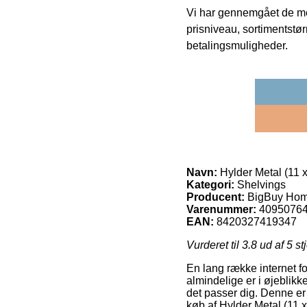
Vi har gennemgået de mes
prisniveau, sortimentstø
betalingsmuligheder.
Navn:
Hylder Metal (11 x
Kategori:
Shelvings
Producent:
BigBuy Ho
Varenummer:
4095076
EAN:
8420327419347
Vurderet til
3.8
ud af 5 st
En lang række internet f
almindelige er i øjeblikk
det passer dig. Denne er
køb af Hylder Metal (11 x