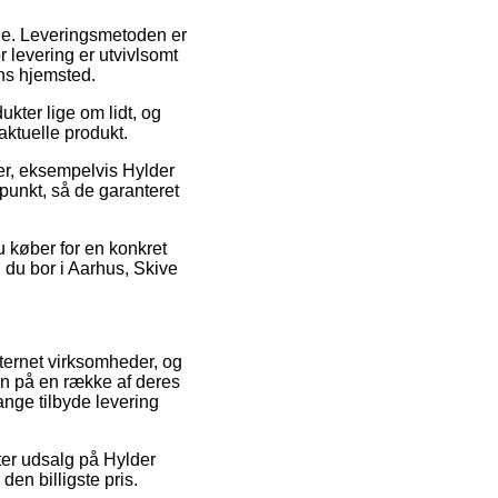
ejde. Leveringsmetoden er
 levering er utvivlsomt
ns hjemsted.
kter lige om lidt, og
aktuelle produkt.
er, eksempelvis Hylder
spunkt, så de garanteret
 køber for en konkret
d du bor i Aarhus, Skive
internet virksomheder, og
ien på en række af deres
gange tilbyde levering
ter udsalg på Hylder
den billigste pris.