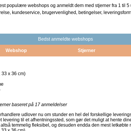
t populære webshops og anmeldt dem med stjerner fra 1 til 5 ud
rrelse, kundeservice, brugervenlighed, betingelser, leveringsfor
Bedst anmeldte webshops
Webshop
Stjerner
 33 x 36 cm)
me
4
jerner baseret på
17
anmeldelser
orhandlere udlover nu om stunder en hel del forskellige leverin
et levering til et afhentningssted, som gør det muligt at hente di
 altså temmelig fleksibel, og desuden endda den mest letkøbte 
 33 x 36 cm).