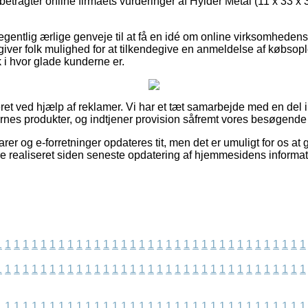
betragter online firmaets vurderinger af Hylder Metal (11 x 33 x
 egentlig ærlige genveje til at få en idé om online virksomhedens
m giver folk mulighed for at tilkendegive en anmeldelse af købso
ik i hvor glade kunderne er.
et ved hjælp af reklamer. Vi har et tæt samarbejde med en del i
es produkter, og indtjener provision såfremt vores besøgende l
er og e-forretninger opdateres tit, men det er umuligt for os at 
re realiseret siden seneste opdatering af hjemmesidens informat
1
1
1
1
1
1
1
1
1
1
1
1
1
1
1
1
1
1
1
1
1
1
1
1
1
1
1
1
1
1
1
1
1
1
1
1
1
1
1
1
1
1
1
1
1
1
1
1
1
1
1
1
1
1
1
1
1
1
1
1
1
1
1
1
1
1
1
1
1
1
1
1
1
1
1
1
1
1
1
1
1
1
1
1
1
1
1
1
1
1
1
1
1
1
1
1
1
1
1
1
1
1
1
1
1