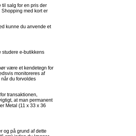
l salg for en pris der
p. Shopping med kort er
ghed kunne du anvende et
 studere e-butikkens
bør være et kendetegn for
hedsvis monitoreres af
, når du forvoldes
for transaktionen,
vigtigt, at man permanent
der Metal (11 x 33 x 36
er og på grund af dette