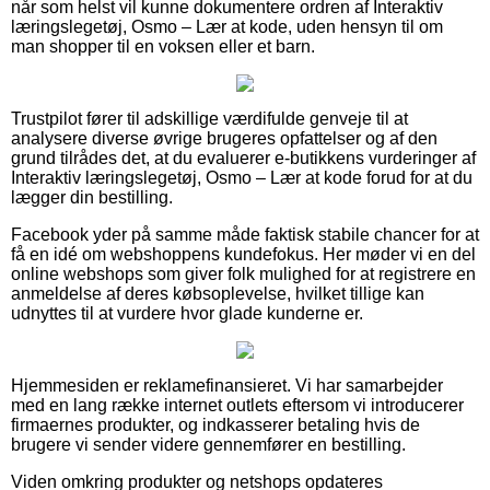
når som helst vil kunne dokumentere ordren af Interaktiv
læringslegetøj, Osmo – Lær at kode, uden hensyn til om
man shopper til en voksen eller et barn.
Trustpilot fører til adskillige værdifulde genveje til at
analysere diverse øvrige brugeres opfattelser og af den
grund tilrådes det, at du evaluerer e-butikkens vurderinger af
Interaktiv læringslegetøj, Osmo – Lær at kode forud for at du
lægger din bestilling.
Facebook yder på samme måde faktisk stabile chancer for at
få en idé om webshoppens kundefokus. Her møder vi en del
online webshops som giver folk mulighed for at registrere en
anmeldelse af deres købsoplevelse, hvilket tillige kan
udnyttes til at vurdere hvor glade kunderne er.
Hjemmesiden er reklamefinansieret. Vi har samarbejder
med en lang række internet outlets eftersom vi introducerer
firmaernes produkter, og indkasserer betaling hvis de
brugere vi sender videre gennemfører en bestilling.
Viden omkring produkter og netshops opdateres