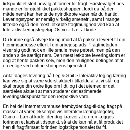
tidspunkt et stort udvalg af former for fragt. Førstevalget hos
mange er for øjeblikket pakkeshoppen, fordi du på den
måde nemt kan hente de nyindkøbte varer når du har tid.
Leveringstypen er nemlig virkelig smertefri, samt i mange
tilfælde også den mest letkøbte fragtmulighed ved køb af
Interaktiv læringslegetøj, Osmo – Lær at kode.
Du kunne også afveje for og imod at få pakken leveret til din
hjemmeadresse eller til din arbejdsplads. Fragtmetoden
viser sig godt nok en lille smule mere pebret, men på den
anden side særligt nem. Den mest letkøbte leveringsform er
dog at hente pakken selv, men den mulighed betinges af at
du er lige ved online shoppens hjemsted.
Antal dages levering på Leg & Spil > Interaktiv leg og læring
kan vise sig at være yderst aktuel i tilfælde af at vi står og
skal bruge din ordre lige om lidt, og i det øjemed er det
særdeles aktuelt at man studerer det estimerede
leveringstidspunkt for den respektive vare.
En hel del internet varehuse frembyder dag-til-dag fragt på
masser af varer, eksempelvis Interaktiv læringslegetøj,
Osmo – Lær at kode, der dog kræver at ordren lægges
forinden et fastsat tidspunkt, så at de kan nå at få produktet
hen til fragtfirmaet forinden logistikpersonalet får fri.