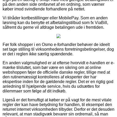
på den anden side omfavnet af en ordning, som værner
køber imod svindlende forhandlere på nettet.
Vi tilråder kortbestillinger eller MobilePay. Som en anden
løsning kan du benytte et afbetalingstilbud som fx ViaBill,
såfremt du gerne vil afdrage betalingen ude i fremtiden.
Før folk shopper i en Osmo e-forhandler behøver de ideelt
set tage stilling til virksomhedens forretningsbetingelser, dog
er det i reglen ikke særlig spændende.
En anden valgmulighed er at efterse hvorvidt e-handlen er e-
mærke tilsluttet, som bør være en sikring om at online
webshoppen føjer de officielle danske regler, tillige med at
den rutinemæssigt kontrolleres af eksperter der har
ekspertise inden for de gældende regler. Det er en rigtig god
anledning til hjælpende service, hvis du udsættes for
dilemmaer som følge af dit indkøb.
Ligeså er det fornuftigt at køber er på vagt for de mest vitale
regler der kan have betydning for handlen, til eksempel den
returret internet virksomheden tilbyder. Derfor er det desuden
relevant, at man stadigvæk bevarer sin ordremail, så man