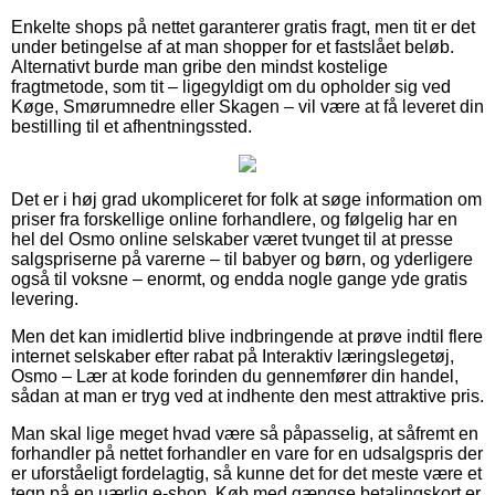
Enkelte shops på nettet garanterer gratis fragt, men tit er det
under betingelse af at man shopper for et fastslået beløb.
Alternativt burde man gribe den mindst kostelige
fragtmetode, som tit – ligegyldigt om du opholder sig ved
Køge, Smørumnedre eller Skagen – vil være at få leveret din
bestilling til et afhentningssted.
Det er i høj grad ukompliceret for folk at søge information om
priser fra forskellige online forhandlere, og følgelig har en
hel del Osmo online selskaber været tvunget til at presse
salgspriserne på varerne – til babyer og børn, og yderligere
også til voksne – enormt, og endda nogle gange yde gratis
levering.
Men det kan imidlertid blive indbringende at prøve indtil flere
internet selskaber efter rabat på Interaktiv læringslegetøj,
Osmo – Lær at kode forinden du gennemfører din handel,
sådan at man er tryg ved at indhente den mest attraktive pris.
Man skal lige meget hvad være så påpasselig, at såfremt en
forhandler på nettet forhandler en vare for en udsalgspris der
er uforståeligt fordelagtig, så kunne det for det meste være et
tegn på en uærlig e-shop. Køb med gængse betalingskort er