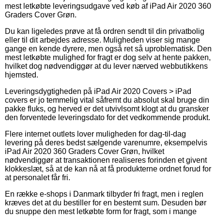
mest letkøbte leveringsudgave ved køb af iPad Air 2020 360
Graders Cover Grøn.
Du kan ligeledes prøve at få ordren sendt til din privatbolig
eller til dit arbejdes adresse. Muligheden viser sig mange
gange en kende dyrere, men også ret så uproblematisk. Den
mest letkøbte mulighed for fragt er dog selv at hente pakken,
hvilket dog nødvendiggør at du lever nærved webbutikkens
hjemsted.
Leveringsdygtigheden på iPad Air 2020 Covers > iPad
covers er jo temmelig vital såfremt du absolut skal bruge din
pakke fluks, og herved er det utvivlsomt klogt at du gransker
den forventede leveringsdato for det vedkommende produkt.
Flere internet outlets lover muligheden for dag-til-dag
levering på deres bedst sælgende varenumre, eksempelvis
iPad Air 2020 360 Graders Cover Grøn, hvilket
nødvendiggør at transaktionen realiseres forinden et givent
klokkeslæt, så at de kan nå at få produkterne ordnet forud for
at personalet får fri.
En række e-shops i Danmark tilbyder fri fragt, men i reglen
kræves det at du bestiller for en bestemt sum. Desuden bør
du snuppe den mest letkøbte form for fragt, som i mange