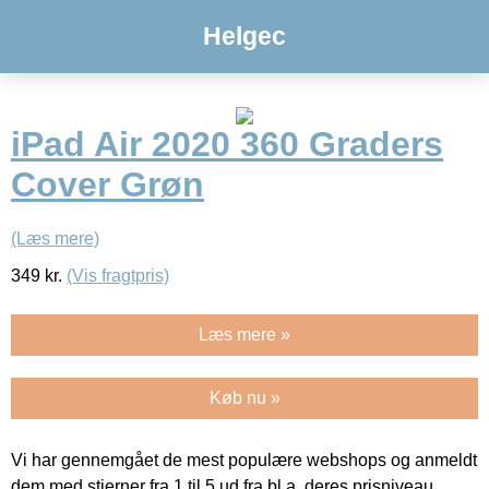
Helgec
iPad Air 2020 360 Graders
Cover Grøn
(Læs mere)
349
kr.
(Vis fragtpris)
Læs mere »
Køb nu »
Vi har gennemgået de mest populære webshops og anmeldt
dem med stjerner fra 1 til 5 ud fra bl.a. deres prisniveau,