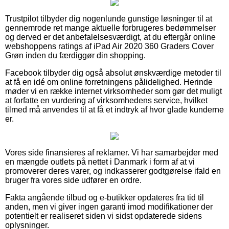
Trustpilot tilbyder dig nogenlunde gunstige løsninger til at
gennemrode ret mange aktuelle forbrugeres bedømmelser
og derved er det anbefalelsesværdigt, at du eftergår online
webshoppens ratings af iPad Air 2020 360 Graders Cover
Grøn inden du færdiggør din shopping.
Facebook tilbyder dig også absolut ønskværdige metoder til
at få en idé om online forretningens pålidelighed. Herinde
møder vi en række internet virksomheder som gør det muligt
at forfatte en vurdering af virksomhedens service, hvilket
tilmed må anvendes til at få et indtryk af hvor glade kunderne
er.
Vores side finansieres af reklamer. Vi har samarbejder med
en mængde outlets på nettet i Danmark i form af at vi
promoverer deres varer, og indkasserer godtgørelse ifald en
bruger fra vores side udfører en ordre.
Fakta angående tilbud og e-butikker opdateres fra tid til
anden, men vi giver ingen garanti imod modifikationer der
potentielt er realiseret siden vi sidst opdaterede sidens
oplysninger.