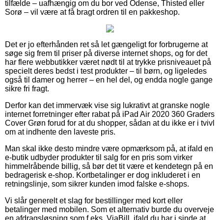
tilfælde – uafhængig om du bor ved Odense, Thisted eller
Sorø – vil være at få bragt ordren til en pakkeshop.
Det er jo efterhånden ret så let gængeligt for forbrugerne at
søge sig frem til priser på diverse internet shops, og for det
har flere webbutikker været nødt til at trykke prisniveauet på
specielt deres bedst i test produkter – til børn, og ligeledes
også til damer og herrer – en hel del, og endda nogle gange
sikre fri fragt.
Derfor kan det immervæk vise sig lukrativt at granske nogle
internet forretninger efter rabat på iPad Air 2020 360 Graders
Cover Grøn forud for at du shopper, sådan at du ikke er i tvivl
om at indhente den laveste pris.
Man skal ikke desto mindre være opmærksom på, at ifald en
e-butik udbyder produkter til salg for en pris som virker
himmelråbende billig, så bør det tit være et kendetegn på en
bedragerisk e-shop. Kortbetalinger er dog inkluderet i en
retningslinje, som sikrer kunden imod falske e-shops.
Vi slår generelt et slag for bestillinger med kort eller
betalinger med mobilen. Som et alternativ burde du overveje
en afdragsløsning som f.eks. ViaBill, ifald du har i sinde at