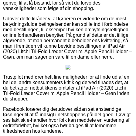
genvej til at få bistand, for så vidt du forvoldes
vanskeligheder som følge af din shopping.
Udover dette tilråder vi at køberen er vidende om de mest
betydningsfulde betingelser der kan spille ind i forbindelse
med bestillingen, til eksempel hvilken ombytningsrettighed
online forhandleren benytter. På grund af dette er det tillige
afgørende, at man permanent bibeholder ens kvittering, så
man i fremtiden vil kunne bevidne bestillingen af iPad Air
(2020) Litchi Tri-Fold Læder Cover m. Apple Pencil Holder –
Grøn, om man søger en vare til en dame eller herre.
Trustpilot medfører helt fine muligheder for at finde ud af en
hel del andre konsumenters kritik og derved tilrådes det, at
du betragter netbutikkens omtaler af iPad Air (2020) Litchi
Tri-Fold Læder Cover m. Apple Pencil Holder – Grøn inden
du shopper.
Facebook forærer dig derudover sådan set anstændige
løsninger til at få indsigt i netshoppens pålidelighed. I øvrigt
ses faktisk e-handler hvor folk kan meddele en vurdering af
ordreforløbet, hvilket også bør bruges til at fornemme
tilfredsheden hos kunderne.