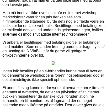
du handler, sådan at man er på den sikre side med at opnå
den laveste pris.
Man må trods alt ikke overse, at når en internet webshop
markedsfører varer for en pris der kan ses som
himmelråbende tiltalende, burde det i nogle tilfælde være en
indikator for en falsk webbutik. Bestillinger med betalingskort
er imidlertid dækket ind under Indsigelsesordningen, hvilket
skærmer os imod snydagtige internet virksomheder.
Vi anbefaler bestillinger med betalingskort eller betalinger
med mobilen. Som en anden løsning burde du drage nytte af
en løsning fra fx ViaBill, når du gerne vil godtgøre
omkostningerne over tid.
Inden folk bestiller på en e-forhandler kunne man til hver en
tid gennemløbe webshoppens forretningsbetingelser, dog er
det almindeligvis ikke specielt ophidsende.
Et andet forslag kunne derfor være at bemærke om e-firmaet
er støttet af e-mærket, da det er en påvisning af at internet
butikken respekterer de danske love, foruden at online
forhandleren tit monitoreres af fagmænd der er meget
bekendte med vilkårene på området. Derudover giver det dig