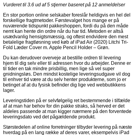
Vurderet til
3.6
ud af 5 stjerner baseret på
12
anmeldelser
En stor portion online selskaber foreslår heldigvis en hel del
forskellige fragtmetoder. Førstevalget hos mange er på
nuværende tidspunkt pakkeshoppen, fordi du på den måde
nemt kan hente din ordre når du har tid. Metoden er altså
usædvanlig hensigtsmæssig, og oftest endvidere den mest
betalelige fragtløsning ved køb af iPad Air (2020) Litchi Tri-
Fold Læder Cover m. Apple Pencil Holder – Grøn.
Du kan derudover overveje at bestille ordren til levering
hjem til dig selv eller til adressen hvor du arbejder. Denne er
til tider en tak mindre prisbillig, men lige så vel super
gnidningsløs. Den mindst kostelige leveringsudgave vil dog
til enhver tid være at du selv henter produkterne, som jo er
betinget af at du fysisk befinder dig lige ved webbutikkens
lager.
Leveringstiden på er selvfølgelig ret bestemmende i tilfælde
af at man har behov for din pakke straks, så herved er det
aldeles passende at man kigger nærmere på den forventede
leveringsdato ved det pågældende produkt.
Størstedelen af online forretninger tilbyder levering på næste
hverdag på en lang række af deres varer, eksempelvis iPad