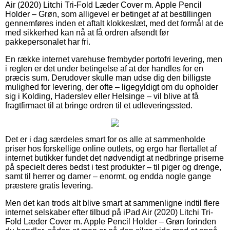
Air (2020) Litchi Tri-Fold Læder Cover m. Apple Pencil
Holder – Grøn, som alligevel er betinget af at bestillingen
gennemføres inden et aftalt klokkeslæt, med det formål at de
med sikkerhed kan nå at få ordren afsendt før
pakkepersonalet har fri.
En række internet varehuse frembyder portofri levering, men
i reglen er det under betingelse af at der handles for en
præcis sum. Derudover skulle man udse dig den billigste
mulighed for levering, der ofte – ligegyldigt om du opholder
sig i Kolding, Haderslev eller Helsinge – vil blive at få
fragtfirmaet til at bringe ordren til et udleveringssted.
Det er i dag særdeles smart for os alle at sammenholde
priser hos forskellige online outlets, og ergo har flertallet af
internet butikker fundet det nødvendigt at nedbringe priserne
på specielt deres bedst i test produkter – til piger og drenge,
samt til herrer og damer – enormt, og endda nogle gange
præstere gratis levering.
Men det kan trods alt blive smart at sammenligne indtil flere
internet selskaber efter tilbud på iPad Air (2020) Litchi Tri-
Fold Læder Cover m. Apple Pencil Holder – Grøn forinden