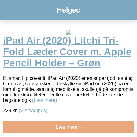
Helgec
iPad Air (2020) Litchi Tri-
Fold Læder Cover m. Apple
Pencil Holder – Grøn
Et smart flip cover til iPad Air (2020) er en super god løsning
til enhver, som ønsker at beskytte sin iPad Air (2020) på en
fornuftig måde, samtidig med ikke at skulle gå på kompromis
med funktionaliteten. Dette cover beskytter både forside,
bagside og k
(Læs mere)
229
kr.
(Vis fragtpris)
Læs mere »