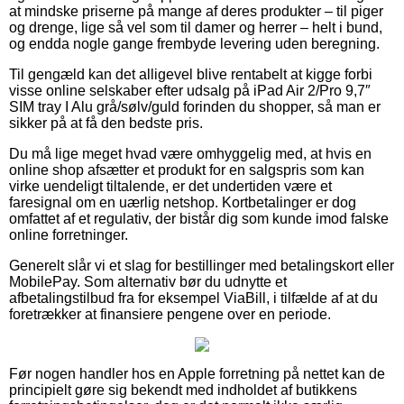
at mindske priserne på mange af deres produkter – til piger
og drenge, lige så vel som til damer og herrer – helt i bund,
og endda nogle gange frembyde levering uden beregning.
Til gengæld kan det alligevel blive rentabelt at kigge forbi
visse online selskaber efter udsalg på iPad Air 2/Pro 9,7″
SIM tray I Alu grå/sølv/guld forinden du shopper, så man er
sikker på at få den bedste pris.
Du må lige meget hvad være omhyggelig med, at hvis en
online shop afsætter et produkt for en salgspris som kan
virke uendeligt tiltalende, er det undertiden være et
faresignal om en uærlig netshop. Kortbetalinger er dog
omfattet af et regulativ, der bistår dig som kunde imod falske
online forretninger.
Generelt slår vi et slag for bestillinger med betalingskort eller
MobilePay. Som alternativ bør du udnytte et
afbetalingstilbud fra for eksempel ViaBill, i tilfælde af at du
foretrækker at finansiere pengene over en periode.
Før nogen handler hos en Apple forretning på nettet kan de
principielt gøre sig bekendt med indholdet af butikkens