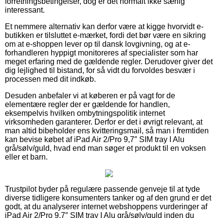
forretningsbetingelser, dog er det normalt ikke særlig
interessant.
Et nemmere alternativ kan derfor være at kigge hvorvidt e-
butikken er tilsluttet e-mærket, fordi det bør være en sikring
om at e-shoppen lever op til dansk lovgivning, og at e-
forhandleren hyppigt monitoreres af specialister som har
meget erfaring med de gældende regler. Derudover giver det
dig lejlighed til bistand, for så vidt du forvoldes besvær i
processen med dit indkøb.
Desuden anbefaler vi at køberen er på vagt for de
elementære regler der er gældende for handlen,
eksempelvis hvilken ombytningspolitik internet
virksomheden garanterer. Derfor er det i øvrigt relevant, at
man altid bibeholder ens kvitteringsmail, så man i fremtiden
kan bevise købet af iPad Air 2/Pro 9,7″ SIM tray I Alu
grå/sølv/guld, hvad end man søger et produkt til en voksen
eller et barn.
Trustpilot byder på regulære passende genveje til at tyde
diverse tidligere konsumenters tanker og af den grund er det
godt, at du analyserer internet webshoppens vurderinger af
iPad Air 2/Pro 9,7″ SIM tray I Alu grå/sølv/guld inden du