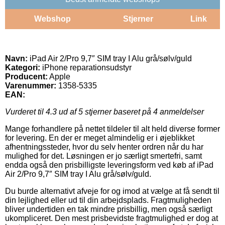
Webshop
Stjerner
Link
Navn:
iPad Air 2/Pro 9,7″ SIM tray I Alu grå/sølv/guld
Kategori:
iPhone reparationsudstyr
Producent:
Apple
Varenummer:
1358-5335
EAN:
Vurderet til
4.3
ud af 5 stjerner baseret på
4
anmeldelser
Mange forhandlere på nettet tildeler til alt held diverse former
for levering. En der er meget almindelig er i øjeblikket
afhentningssteder, hvor du selv henter ordren når du har
mulighed for det. Løsningen er jo særligt smertefri, samt
endda også den prisbilligste leveringsform ved køb af iPad
Air 2/Pro 9,7″ SIM tray I Alu grå/sølv/guld.
Du burde alternativt afveje for og imod at vælge at få sendt til
din lejlighed eller ud til din arbejdsplads. Fragtmuligheden
bliver undertiden en tak mindre prisbillig, men også særligt
ukompliceret. Den mest prisbevidste fragtmulighed er dog at