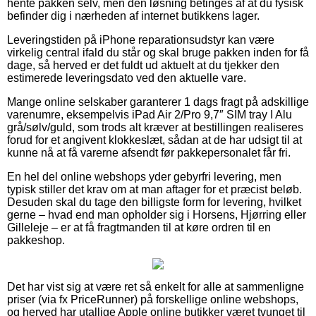
hente pakken selv, men den løsning betinges af at du fysisk
befinder dig i nærheden af internet butikkens lager.
Leveringstiden på iPhone reparationsudstyr kan være
virkelig central ifald du står og skal bruge pakken inden for få
dage, så herved er det fuldt ud aktuelt at du tjekker den
estimerede leveringsdato ved den aktuelle vare.
Mange online selskaber garanterer 1 dags fragt på adskillige
varenumre, eksempelvis iPad Air 2/Pro 9,7″ SIM tray I Alu
grå/sølv/guld, som trods alt kræver at bestillingen realiseres
forud for et angivent klokkeslæt, sådan at de har udsigt til at
kunne nå at få varerne afsendt før pakkepersonalet får fri.
En hel del online webshops yder gebyrfri levering, men
typisk stiller det krav om at man aftager for et præcist beløb.
Desuden skal du tage den billigste form for levering, hvilket
gerne – hvad end man opholder sig i Horsens, Hjørring eller
Gilleleje – er at få fragtmanden til at køre ordren til en
pakkeshop.
Det har vist sig at være ret så enkelt for alle at sammenligne
priser (via fx PriceRunner) på forskellige online webshops,
og herved har utallige Apple online butikker været tvunget til