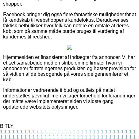
shopper.
Facebook bringer dig også flere fantastiske muligheder for at
få kendskab til webshoppens kundefokus. Derudover ses
faktisk netbutikker hvor folk kan notere en omtale af deres
køb, som på samme måde burde bruges til vurdering af
kundernes tilfredshed.
Hjemmesiden er finansieret af indtægter fra annoncer. Vi har
et tæt samarbejde med en stribe online firmaer hvori vi
annoncerer forretningernes produkter, og høster provision for
så vidt en af de besøgende på vores side gennemfører et
køb.
Informationer vedrørende tilbud og outlets på nettet
understøttes jævnligt, men vi tager forbehold for forandringer
der måtte være implementeret siden vi sidste gang
opdaterede websitets oplysninger.
BITLY:
1
1
1
1
1
1
1
1
1
1
1
1
1
1
1
1
1
1
1
1
1
1
1
1
1
1
1
1
1
1
1
1
1
1
1
1
1
1
1
1
1
1
1
1
1
1
1
1
1
1
1
1
1
1
1
1
1
1
1
1
1
1
1
1
1
1
1
1