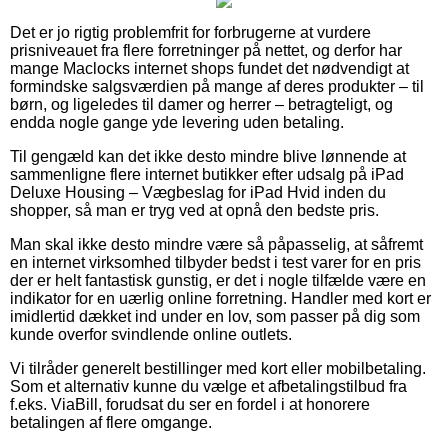
Det er jo rigtig problemfrit for forbrugerne at vurdere
prisniveauet fra flere forretninger på nettet, og derfor har
mange Maclocks internet shops fundet det nødvendigt at
formindske salgsværdien på mange af deres produkter – til
børn, og ligeledes til damer og herrer – betragteligt, og
endda nogle gange yde levering uden betaling.
Til gengæld kan det ikke desto mindre blive lønnende at
sammenligne flere internet butikker efter udsalg på iPad
Deluxe Housing – Vægbeslag for iPad Hvid inden du
shopper, så man er tryg ved at opnå den bedste pris.
Man skal ikke desto mindre være så påpasselig, at såfremt
en internet virksomhed tilbyder bedst i test varer for en pris
der er helt fantastisk gunstig, er det i nogle tilfælde være en
indikator for en uærlig online forretning. Handler med kort er
imidlertid dækket ind under en lov, som passer på dig som
kunde overfor svindlende online outlets.
Vi tilråder generelt bestillinger med kort eller mobilbetaling.
Som et alternativ kunne du vælge et afbetalingstilbud fra
f.eks. ViaBill, forudsat du ser en fordel i at honorere
betalingen af flere omgange.