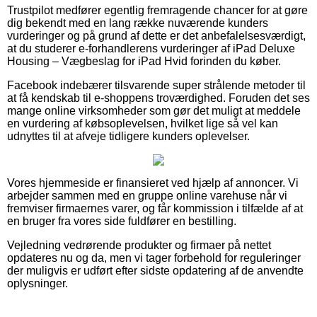
Trustpilot medfører egentlig fremragende chancer for at gøre
dig bekendt med en lang række nuværende kunders
vurderinger og på grund af dette er det anbefalelsesværdigt,
at du studerer e-forhandlerens vurderinger af iPad Deluxe
Housing – Vægbeslag for iPad Hvid forinden du køber.
Facebook indebærer tilsvarende super strålende metoder til
at få kendskab til e-shoppens troværdighed. Foruden det ses
mange online virksomheder som gør det muligt at meddele
en vurdering af købsoplevelsen, hvilket lige så vel kan
udnyttes til at afveje tidligere kunders oplevelser.
Vores hjemmeside er finansieret ved hjælp af annoncer. Vi
arbejder sammen med en gruppe online varehuse når vi
fremviser firmaernes varer, og får kommission i tilfælde af at
en bruger fra vores side fuldfører en bestilling.
Vejledning vedrørende produkter og firmaer på nettet
opdateres nu og da, men vi tager forbehold for reguleringer
der muligvis er udført efter sidste opdatering af de anvendte
oplysninger.