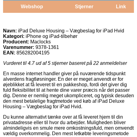
Webshop
Stjerner
Link
Navn:
iPad Deluxe Housing – Vægbeslag for iPad Hvid
Kategori:
iPhone og iPad-tilbehør
Producent:
Maclocks
Varenummer:
9378-1361
EAN:
856282004195
Vurderet til
4.7
ud af 5 stjerner baseret på
22
anmeldelser
En masse internet handler giver på nuværende tidspunkt
alverdens fragtløsninger. En der er meget anvendt er for
øjeblikket at få leveret til en pakkeshop, fordi det giver dig
fuld fleksibilitet til at hente dine varer præcis når det passer
dig. Denne er nemlig meget ukompliceret, og typisk desuden
den mest betalelige fragtmetode ved køb af iPad Deluxe
Housing – Vægbeslag for iPad Hvid.
Du kunne alternativt tænke over at få leveret hjem til din
privatadresse eller til hvor du arbejder. Muligheden bliver
almindeligvis en smule mere omkostningsfuld, men omvendt
vældig overkommelig. Den mest letkøbte leveringsmetode