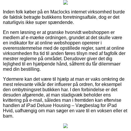
Inden folk køber på en Maclocks internet virksomhed burde
de faktisk betragte butikkens forretningsaftale, dog er det
naturligvis ikke super spændende.
En nem løsning er at granske hvorvidt webshoppen er
medlem af e-mærke ordningen, grundet at det skulle være
en indikator for at online webshoppen opererer i
overensstemmelse med de opstillede regler, samt at online
virksomheden fra tid til anden føres tilsyn med af fagfolk der
mestrer reglerne på området. Derudover giver det dig
lejlighed til en hjælpende hånd, såfremt du får dilemmaer
med din bestilling.
Ydermere kan det være til hjælp at man er vaks omkring de
mest relevante vilkår der influerer på ordren, for eksempel
den ombytningsret butikken har. I den forbindelse er det
desuden afgørende, at man stadigvæk beholder ens
kvittering på e-mail, således man i fremtiden kan eftervise
handlen af iPad Deluxe Housing – Vægbeslag for iPad
Hvid, uafhængig om man søger en vare til en voksen eller et
barn.