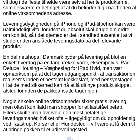
vil dog i de fleste tilfælde være selv at hente produkterne,
som desværre er betinget af at du befinder dig i nærheden af
online virksomhedens adresse.
Leveringsdygtigheden på iPhone og iPad-tilbehør kan være
ualmindeligt vital forudsat du absolut skal bruge din ordre
om kort tid, så i det øjemed er det i sandhed essentielt at vi
studerer den anslåede leveringsdato på det relevante
produkt.
En del netshops i Danmark byder på levering på blot en
enkelt hverdag på en lang række varer, eksempelvis iPad
Deluxe Housing – Vægbeslag for iPad Hvid, men vær
opmærksom på at det tager udgangspunkt i at transaktionen
realiseres inden et bestemt klokkeslæt, med hensynstagen
til at de med sikkerhed kan nå at få dit nye produkt skippet
afsted forinden de pakkeansatte tager hjem.
Nogle enkelte online virksomheder sikrer gratis levering,
men oftest kun ifald man shopper for et fastslået beløb.
Ellers skulle man overveje den mest betalelige
leveringsmanér, hvilket ofte – ligegyldigt om du opholder sig
ved Taastrup, Korsør eller Hundested – vil være at få dem til
at bringe pakken til et udleveringssted.