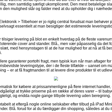
illig, men samtidig særligt ukompliceret. Den mest betalelige sla
n den mulighed står og falder med at du opholder dig i nærhed
Elektronik > Tilbehoer er jo rigtig central forudsat man behøver
selvsagt essentielt at man besigtiger det estimerede leveringsti
er tilsiger levering på blot en enkelt hverdag på de fleste varen
 Roterende cover and stander. Blå., men vær påpasselig da det fo
keslæt, med hensynstagen til at de har mulighed for at nå at få be
i.
ere garanterer portofri fragt, men typisk kun når man aftager for 
sbevidste leveringstype, der i de fleste tilfælde – uanset om m
g – er at få fragtmanden til at levere dine produkter til et udlev
lematisk for købere at prissammenligne på flere internet handler
åeligt at trykke priserne på en række af deres varer – til babye
teligt, og endda nogle gange tilbyde levering uden beregning.
ntabelt at eftergå nogle online selskaber efter tilbud på iPad Min
er. Blå. forud for at du færdiggør din shopping, således at du ik