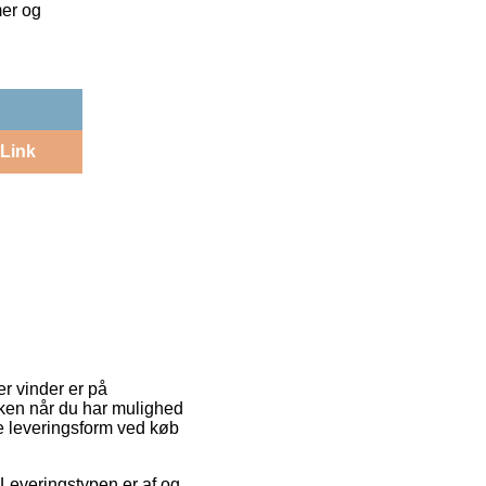
mer og
Link
ker vinder er på
akken når du har mulighed
te leveringsform ved køb
. Leveringstypen er af og