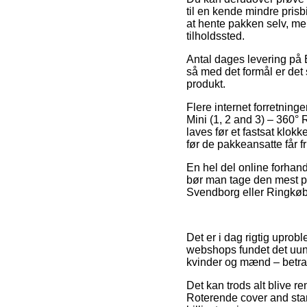
til en kende mindre prisb
at hente pakken selv, me
tilholdssted.
Antal dages levering på 
så med det formål er det 
produkt.
Flere internet forretning
Mini (1, 2 and 3) – 360°
laves før et fastsat klok
før de pakkeansatte får fr
En hel del online forhandl
bør man tage den mest pri
Svendborg eller Ringkøbin
Det er i dag rigtig uprob
webshops fundet det uundg
kvinder og mænd – betrag
Det kan trods alt blive re
Roterende cover and stand