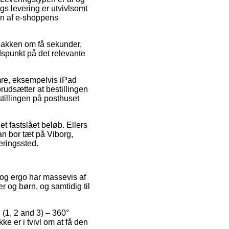
gs levering er utvivlsomt
en af e-shoppens
 pakken om få sekunder,
dspunkt på det relevante
umre, eksempelvis iPad
rudsætter at bestillingen
stillingen på posthuset
et fastslået beløb. Ellers
an bor tæt på Viborg,
eringssted.
, og ergo har massevis af
r og børn, og samtidig til
i (1, 2 and 3) – 360°
ke er i tvivl om at få den