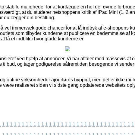
acto stabile muligheder for at kortlægge en hel del øvrige forbruge
sværdigt, at du studerer netshoppens kritik af iPad Mini (1, 2 
ør du lægger din bestilling.
så vel immervæk gode chancer for at få indtryk af e-shoppens ku
 outlets som tilbyder kunderne at publicere en bedømmelse af 
 at få et indblik i hvor glade kunderne er.
nsieret ved hjælp af annoncer. Vi har aftaler med massevis af on
es tilbud, og tager godtgørelse såfremt den besøgende vi sender 
g online virksomheder ajourføres hyppigt, men det er ikke muligt
 være realiseret siden vi sidste gang opdaterede websitets opl
1
1
1
1
1
1
1
1
1
1
1
1
1
1
1
1
1
1
1
1
1
1
1
1
1
1
1
1
1
1
1
1
1
1
1