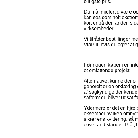
billigste pris.
Du må imidlertid være opm
kan ses som helt ekstrem
kort er på den anden sid
virksomheder.
Vi tilråder bestillinger m
ViaBill, hvis du agter a
Før nogen køber i en inte
et omfattende projekt.
Alternativet kunne derfo
generelt er en erklæring 
af sagkyndige der kende
såfremt du bliver udsat f
Ydermere er det en hjælp 
eksempel hvilken ombytni
sikrer ens kvittering, så
cover and stander. Blå., 