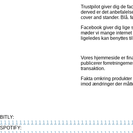
Trustpilot giver dig de f
derved er det anbefalelse
cover and stander. Blå. f
Facebook giver dig lige 
møder vi mange internet
ligeledes kan benyttes til
Vores hjemmeside er fina
publicerer forretningern
transaktion.
Fakta omkring produkter o
imod ændringer der måtte
BITLY:
1
1
1
1
1
1
1
1
1
1
1
1
1
1
1
1
1
1
1
1
1
1
1
1
1
1
1
1
1
1
1
1
1
1
SPOTIFY: