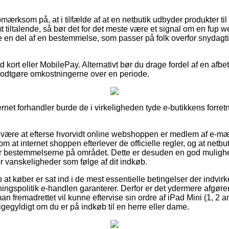
ærksom på, at i tilfælde af at en netbutik udbyder produkter til 
t tiltalende, så bør det for det meste være et signal om en fup
e en del af en bestemmelse, som passer på folk overfor snydagti
ed kort eller MobilePay. Alternativt bør du drage fordel af en afbe
t godtgøre omkostningerne over en periode.
rnet forhandler burde de i virkeligheden tyde e-butikkens forretni
r være at efterse hvorvidt online webshoppen er medlem af e-mæ
om at internet shoppen efterlever de officielle regler, og at netb
r bestemmelserne på området. Dette er desuden en god muligh
or vanskeligheder som følge af dit indkøb.
at køber er sat ind i de mest essentielle betingelser der indvirke
ngspolitik e-handlen garanterer. Derfor er det ydermere afgør
 man fremadrettet vil kunne eftervise sin ordre af iPad Mini (1, 2
ligegyldigt om du er på indkøb til en herre eller dame.