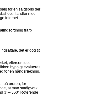
salg for en salgspris der
 webshop. Handler med
ge internet
talingsordning fra fx
ngsaftale, det er dog tit
rket, eftersom det
utikken hyppigt evalueres
ed for en håndsrækning,
r på ordren, for
ende, at man stadigvæk
 and 3) – 360° Roterende