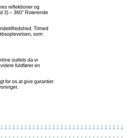
res reflektioner og
and 3) – 360° Roterende
ndetilfredshed. Tilmed
købsoplevelsen, som
line outlets da vi
videre fuldfører en
 for os at give garantier
ysninger.
1
1
1
1
1
1
1
1
1
1
1
1
1
1
1
1
1
1
1
1
1
1
1
1
1
1
1
1
1
1
1