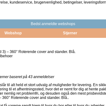
rrelse, kundeservice, brugervenlighed, betingelser, leveringsfor
Bedst anmeldte webshops
Webshop
Stjerner
d 3) – 360° Roterende cover and stander. Blå.
ilbehoer
jerner baseret på
43
anmeldelser
slår til alt held et stort udvalg af muligheder for levering. En sik
ing til et afhentningssted, hvor det er nemt for dig at hente p
 er nemlig ret problemfri, og desuden også den mest prisbevids
 – 360° Roterende cover and stander. Blå..
 få varerne sendt hjem til hvor du bor eller til hvor du arbejder