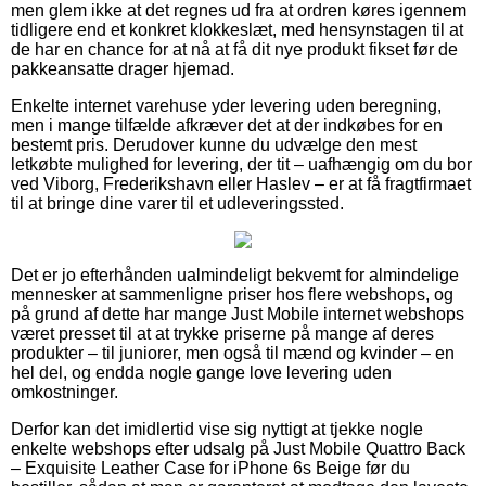
men glem ikke at det regnes ud fra at ordren køres igennem
tidligere end et konkret klokkeslæt, med hensynstagen til at
de har en chance for at nå at få dit nye produkt fikset før de
pakkeansatte drager hjemad.
Enkelte internet varehuse yder levering uden beregning,
men i mange tilfælde afkræver det at der indkøbes for en
bestemt pris. Derudover kunne du udvælge den mest
letkøbte mulighed for levering, der tit – uafhængig om du bor
ved Viborg, Frederikshavn eller Haslev – er at få fragtfirmaet
til at bringe dine varer til et udleveringssted.
Det er jo efterhånden ualmindeligt bekvemt for almindelige
mennesker at sammenligne priser hos flere webshops, og
på grund af dette har mange Just Mobile internet webshops
været presset til at at trykke priserne på mange af deres
produkter – til juniorer, men også til mænd og kvinder – en
hel del, og endda nogle gange love levering uden
omkostninger.
Derfor kan det imidlertid vise sig nyttigt at tjekke nogle
enkelte webshops efter udsalg på Just Mobile Quattro Back
– Exquisite Leather Case for iPhone 6s Beige før du