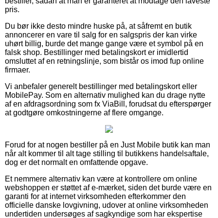
bestiller, sådan at man er garanteret at modtage den laveste
pris.
Du bør ikke desto mindre huske på, at såfremt en butik
annoncerer en vare til salg for en salgspris der kan virke
uhørt billig, burde det mange gange være et symbol på en
falsk shop. Bestillinger med betalingskort er imidlertid
omsluttet af en retningslinje, som bistår os imod fup online
firmaer.
Vi anbefaler generelt bestillinger med betalingskort eller
MobilePay. Som en alternativ mulighed kan du drage nytte
af en afdragsordning som fx ViaBill, forudsat du efterspørger
at godtgøre omkostningerne af flere omgange.
Forud for at nogen bestiller på en Just Mobile butik kan man
når alt kommer til alt tage stilling til butikkens handelsaftale,
dog er det normalt en omfattende opgave.
Et nemmere alternativ kan være at kontrollere om online
webshoppen er støttet af e-mærket, siden det burde være en
garanti for at internet virksomheden efterkommer den
officielle danske lovgivning, udover at online virksomheden
undertiden undersøges af sagkyndige som har ekspertise