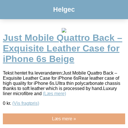
Helgec
Just Mobile Quattro Back –
Exquisite Leather Case for
iPhone 6s Beige
Tekst hentet fra leverandøren:Just Mobile Quattro Back –
Exquisite Leather Case for iPhone 6sRear leather case of
high quality for iPhone 6s.Ultra thin polycarbonate chassis
thanks to soft leather which is processed by hand.Luxury
liner microfibre and
(Læs mere)
0
kr.
(Vis fragtpris)
Læs mere »