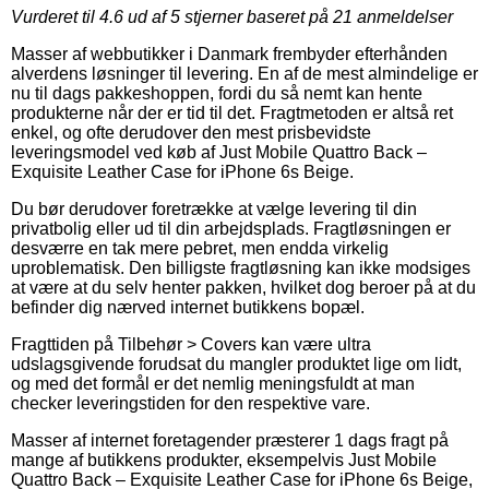
Vurderet til
4.6
ud af 5 stjerner baseret på
21
anmeldelser
Masser af webbutikker i Danmark frembyder efterhånden
alverdens løsninger til levering. En af de mest almindelige er
nu til dags pakkeshoppen, fordi du så nemt kan hente
produkterne når der er tid til det. Fragtmetoden er altså ret
enkel, og ofte derudover den mest prisbevidste
leveringsmodel ved køb af Just Mobile Quattro Back –
Exquisite Leather Case for iPhone 6s Beige.
Du bør derudover foretrække at vælge levering til din
privatbolig eller ud til din arbejdsplads. Fragtløsningen er
desværre en tak mere pebret, men endda virkelig
uproblematisk. Den billigste fragtløsning kan ikke modsiges
at være at du selv henter pakken, hvilket dog beroer på at du
befinder dig nærved internet butikkens bopæl.
Fragttiden på Tilbehør > Covers kan være ultra
udslagsgivende forudsat du mangler produktet lige om lidt,
og med det formål er det nemlig meningsfuldt at man
checker leveringstiden for den respektive vare.
Masser af internet foretagender præsterer 1 dags fragt på
mange af butikkens produkter, eksempelvis Just Mobile
Quattro Back – Exquisite Leather Case for iPhone 6s Beige,