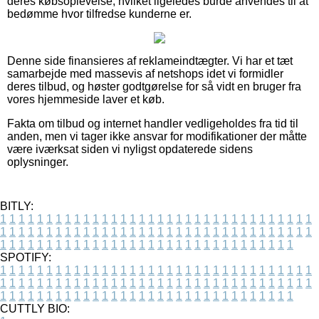
deres købsoplevelse, hvilket ligeledes burde anvendes til at
bedømme hvor tilfredse kunderne er.
Denne side finansieres af reklameindtægter. Vi har et tæt
samarbejde med massevis af netshops idet vi formidler
deres tilbud, og høster godtgørelse for så vidt en bruger fra
vores hjemmeside laver et køb.
Fakta om tilbud og internet handler vedligeholdes fra tid til
anden, men vi tager ikke ansvar for modifikationer der måtte
være iværksat siden vi nyligst opdaterede sidens
oplysninger.
BITLY:
1
1
1
1
1
1
1
1
1
1
1
1
1
1
1
1
1
1
1
1
1
1
1
1
1
1
1
1
1
1
1
1
1
1
1
1
1
1
1
1
1
1
1
1
1
1
1
1
1
1
1
1
1
1
1
1
1
1
1
1
1
1
1
1
1
1
1
1
1
1
1
1
1
1
1
1
1
1
1
1
1
1
1
1
1
1
1
1
1
1
1
1
1
1
1
1
1
1
1
1
SPOTIFY:
1
1
1
1
1
1
1
1
1
1
1
1
1
1
1
1
1
1
1
1
1
1
1
1
1
1
1
1
1
1
1
1
1
1
1
1
1
1
1
1
1
1
1
1
1
1
1
1
1
1
1
1
1
1
1
1
1
1
1
1
1
1
1
1
1
1
1
1
1
1
1
1
1
1
1
1
1
1
1
1
1
1
1
1
1
1
1
1
1
1
1
1
1
1
1
1
1
1
1
1
CUTTLY BIO: