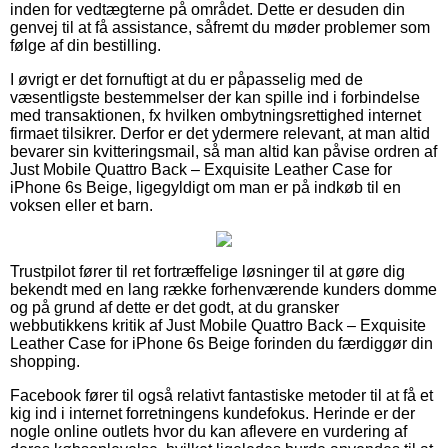
inden for vedtægterne på området. Dette er desuden din
genvej til at få assistance, såfremt du møder problemer som
følge af din bestilling.
I øvrigt er det fornuftigt at du er påpasselig med de
væsentligste bestemmelser der kan spille ind i forbindelse
med transaktionen, fx hvilken ombytningsrettighed internet
firmaet tilsikrer. Derfor er det ydermere relevant, at man altid
bevarer sin kvitteringsmail, så man altid kan påvise ordren af
Just Mobile Quattro Back – Exquisite Leather Case for
iPhone 6s Beige, ligegyldigt om man er på indkøb til en
voksen eller et barn.
Trustpilot fører til ret fortræffelige løsninger til at gøre dig
bekendt med en lang række forhenværende kunders domme
og på grund af dette er det godt, at du gransker
webbutikkens kritik af Just Mobile Quattro Back – Exquisite
Leather Case for iPhone 6s Beige forinden du færdiggør din
shopping.
Facebook fører til også relativt fantastiske metoder til at få et
kig ind i internet forretningens kundefokus. Herinde er der
nogle online outlets hvor du kan aflevere en vurdering af