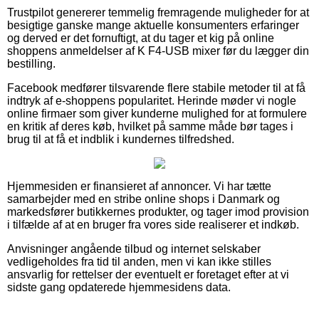
Trustpilot genererer temmelig fremragende muligheder for at
besigtige ganske mange aktuelle konsumenters erfaringer
og derved er det fornuftigt, at du tager et kig på online
shoppens anmeldelser af K F4-USB mixer før du lægger din
bestilling.
Facebook medfører tilsvarende flere stabile metoder til at få
indtryk af e-shoppens popularitet. Herinde møder vi nogle
online firmaer som giver kunderne mulighed for at formulere
en kritik af deres køb, hvilket på samme måde bør tages i
brug til at få et indblik i kundernes tilfredshed.
Hjemmesiden er finansieret af annoncer. Vi har tætte
samarbejder med en stribe online shops i Danmark og
markedsfører butikkernes produkter, og tager imod provision
i tilfælde af at en bruger fra vores side realiserer et indkøb.
Anvisninger angående tilbud og internet selskaber
vedligeholdes fra tid til anden, men vi kan ikke stilles
ansvarlig for rettelser der eventuelt er foretaget efter at vi
sidste gang opdaterede hjemmesidens data.