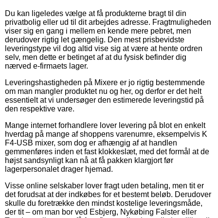
Du kan ligeledes vælge at få produkterne bragt til din
privatbolig eller ud til dit arbejdes adresse. Fragtmuligheden
viser sig en gang i mellem en kende mere pebret, men
derudover rigtig let gængelig. Den mest prisbevidste
leveringstype vil dog altid vise sig at være at hente ordren
selv, men dette er betinget af at du fysisk befinder dig
nærved e-firmaets lager.
Leveringshastigheden på Mixere er jo rigtig bestemmende
om man mangler produktet nu og her, og derfor er det helt
essentielt at vi undersøger den estimerede leveringstid på
den respektive vare.
Mange internet forhandlere lover levering på blot en enkelt
hverdag på mange af shoppens varenumre, eksempelvis K
F4-USB mixer, som dog er afhængig af at handlen
gemmenføres inden et fast klokkeslæt, med det formål at de
højst sandsynligt kan nå at få pakken klargjort før
lagerpersonalet drager hjemad.
Visse online selskaber lover fragt uden betaling, men tit er
det forudsat at der indkøbes for et bestemt beløb. Derudover
skulle du foretrække den mindst kostelige leveringsmåde,
der tit – om man bor ved Esbjerg, Nykøbing Falster eller