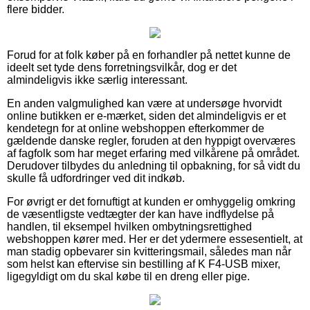
flere bidder.
Forud for at folk køber på en forhandler på nettet kunne de
ideelt set tyde dens forretningsvilkår, dog er det
almindeligvis ikke særlig interessant.
En anden valgmulighed kan være at undersøge hvorvidt
online butikken er e-mærket, siden det almindeligvis er et
kendetegn for at online webshoppen efterkommer de
gældende danske regler, foruden at den hyppigt overværes
af fagfolk som har meget erfaring med vilkårene på området.
Derudover tilbydes du anledning til opbakning, for så vidt du
skulle få udfordringer ved dit indkøb.
For øvrigt er det fornuftigt at kunden er omhyggelig omkring
de væsentligste vedtægter der kan have indflydelse på
handlen, til eksempel hvilken ombytningsrettighed
webshoppen kører med. Her er det ydermere essesentielt, at
man stadig opbevarer sin kvitteringsmail, således man når
som helst kan eftervise sin bestilling af K F4-USB mixer,
ligegyldigt om du skal købe til en dreng eller pige.