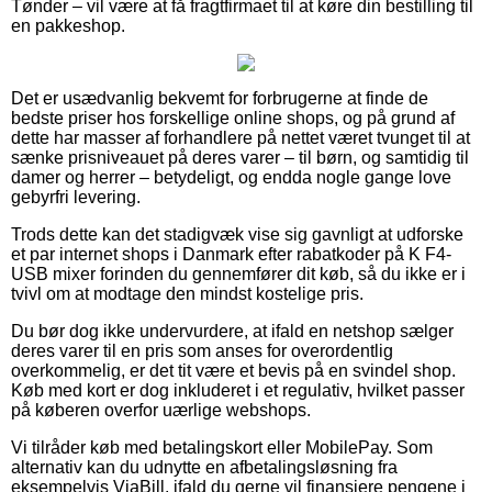
Tønder – vil være at få fragtfirmaet til at køre din bestilling til
en pakkeshop.
Det er usædvanlig bekvemt for forbrugerne at finde de
bedste priser hos forskellige online shops, og på grund af
dette har masser af forhandlere på nettet været tvunget til at
sænke prisniveauet på deres varer – til børn, og samtidig til
damer og herrer – betydeligt, og endda nogle gange love
gebyrfri levering.
Trods dette kan det stadigvæk vise sig gavnligt at udforske
et par internet shops i Danmark efter rabatkoder på K F4-
USB mixer forinden du gennemfører dit køb, så du ikke er i
tvivl om at modtage den mindst kostelige pris.
Du bør dog ikke undervurdere, at ifald en netshop sælger
deres varer til en pris som anses for overordentlig
overkommelig, er det tit være et bevis på en svindel shop.
Køb med kort er dog inkluderet i et regulativ, hvilket passer
på køberen overfor uærlige webshops.
Vi tilråder køb med betalingskort eller MobilePay. Som
alternativ kan du udnytte en afbetalingsløsning fra
eksempelvis ViaBill, ifald du gerne vil finansiere pengene i