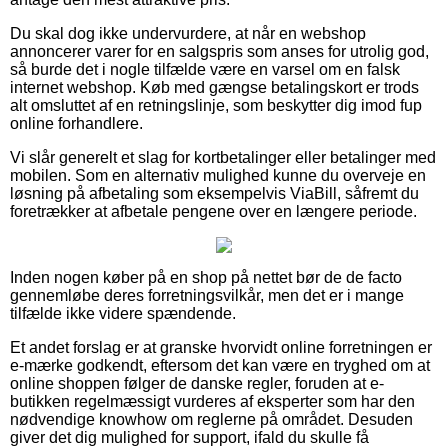
Du skal dog ikke undervurdere, at når en webshop
annoncerer varer for en salgspris som anses for utrolig god,
så burde det i nogle tilfælde være en varsel om en falsk
internet webshop. Køb med gængse betalingskort er trods
alt omsluttet af en retningslinje, som beskytter dig imod fup
online forhandlere.
Vi slår generelt et slag for kortbetalinger eller betalinger med
mobilen. Som en alternativ mulighed kunne du overveje en
løsning på afbetaling som eksempelvis ViaBill, såfremt du
foretrækker at afbetale pengene over en længere periode.
Inden nogen køber på en shop på nettet bør de de facto
gennemløbe deres forretningsvilkår, men det er i mange
tilfælde ikke videre spændende.
Et andet forslag er at granske hvorvidt online forretningen er
e-mærke godkendt, eftersom det kan være en tryghed om at
online shoppen følger de danske regler, foruden at e-
butikken regelmæssigt vurderes af eksperter som har den
nødvendige knowhow om reglerne på området. Desuden
giver det dig mulighed for support, ifald du skulle få