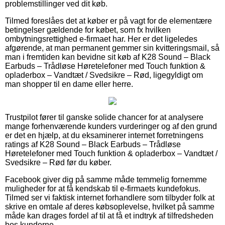
problemstillinger ved dit køb.
Tilmed foreslåes det at køber er på vagt for de elementære
betingelser gældende for købet, som fx hvilken
ombytningsrettighed e-firmaet har. Her er det ligeledes
afgørende, at man permanent gemmer sin kvitteringsmail, så
man i fremtiden kan bevidne sit køb af K28 Sound – Black
Earbuds – Trådløse Høretelefoner med Touch funktion &
opladerbox – Vandtæt / Svedsikre – Rød, ligegyldigt om
man shopper til en dame eller herre.
Trustpilot fører til ganske solide chancer for at analysere
mange forhenværende kunders vurderinger og af den grund
er det en hjælp, at du eksaminerer internet forretningens
ratings af K28 Sound – Black Earbuds – Trådløse
Høretelefoner med Touch funktion & opladerbox – Vandtæt /
Svedsikre – Rød før du køber.
Facebook giver dig på samme måde temmelig fornemme
muligheder for at få kendskab til e-firmaets kundefokus.
Tilmed ser vi faktisk internet forhandlere som tilbyder folk at
skrive en omtale af deres købsoplevelse, hvilket på samme
måde kan drages fordel af til at få et indtryk af tilfredsheden
hos kunderne.