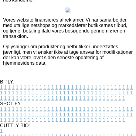
Vores website finansieres af reklamer. Vi har samarbejder
med utallige netshops og markedsfører butikkernes tilbud,
og tjener betaling ifald vores besøgende gennemfører en
transaktion.
Oplysninger om produkter og netbutikker understøttes
jævnligt, men vi ønsker ikke at tage ansvar for modifikationer
der kan være lavet siden seneste opdatering af
hjemmesidens data.
BITLY:
1
1
1
1
1
1
1
1
1
1
1
1
1
1
1
1
1
1
1
1
1
1
1
1
1
1
1
1
1
1
1
1
1
1
1
1
1
1
1
1
1
1
1
1
1
1
1
1
1
1
1
1
1
1
1
1
1
1
1
1
1
1
1
1
1
1
1
1
1
1
1
1
1
1
1
1
1
1
1
1
1
1
1
1
1
1
1
1
1
1
1
1
1
1
1
1
1
1
1
1
SPOTIFY:
1
1
1
1
1
1
1
1
1
1
1
1
1
1
1
1
1
1
1
1
1
1
1
1
1
1
1
1
1
1
1
1
1
1
1
1
1
1
1
1
1
1
1
1
1
1
1
1
1
1
1
1
1
1
1
1
1
1
1
1
1
1
1
1
1
1
1
1
1
1
1
1
1
1
1
1
1
1
1
1
1
1
1
1
1
1
1
1
1
1
1
1
1
1
1
1
1
1
1
1
CUTTLY BIO:
1