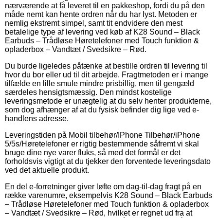
nærværende at få leveret til en pakkeshop, fordi du på den
måde nemt kan hente ordren når du har lyst. Metoden er
nemlig ekstremt simpel, samt tit endvidere den mest
betalelige type af levering ved køb af K28 Sound – Black
Earbuds – Trådløse Høretelefoner med Touch funktion &
opladerbox – Vandtæt / Svedsikre – Rød.
Du burde ligeledes påtænke at bestille ordren til levering til
hvor du bor eller ud til dit arbejde. Fragtmetoden er i mange
tilfælde en lille smule mindre prisbillig, men til gengæld
særdeles hensigtsmæssig. Den mindst kostelige
leveringsmetode er unægtelig at du selv henter produkterne,
som dog afhænger af at du fysisk befinder dig lige ved e-
handlens adresse.
Leveringstiden på Mobil tilbehør/IPhone Tilbehør/iPhone
5/5s/Høretelefoner er rigtig bestemmende såfremt vi skal
bruge dine nye varer fluks, så med det formål er det
forholdsvis vigtigt at du tjekker den forventede leveringsdato
ved det aktuelle produkt.
En del e-forretninger giver løfte om dag-til-dag fragt på en
række varenumre, eksempelvis K28 Sound – Black Earbuds
– Trådløse Høretelefoner med Touch funktion & opladerbox
– Vandtæt / Svedsikre – Rød, hvilket er regnet ud fra at