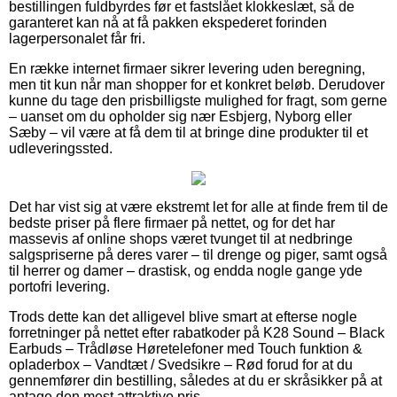
bestillingen fuldbyrdes før et fastslået klokkeslæt, så de
garanteret kan nå at få pakken ekspederet forinden
lagerpersonalet får fri.
En række internet firmaer sikrer levering uden beregning,
men tit kun når man shopper for et konkret beløb. Derudover
kunne du tage den prisbilligste mulighed for fragt, som gerne
– uanset om du opholder sig nær Esbjerg, Nyborg eller
Sæby – vil være at få dem til at bringe dine produkter til et
udleveringssted.
Det har vist sig at være ekstremt let for alle at finde frem til de
bedste priser på flere firmaer på nettet, og for det har
massevis af online shops været tvunget til at nedbringe
salgspriserne på deres varer – til drenge og piger, samt også
til herrer og damer – drastisk, og endda nogle gange yde
portofri levering.
Trods dette kan det alligevel blive smart at efterse nogle
forretninger på nettet efter rabatkoder på K28 Sound – Black
Earbuds – Trådløse Høretelefoner med Touch funktion &
opladerbox – Vandtæt / Svedsikre – Rød forud for at du
gennemfører din bestilling, således at du er skråsikker på at
antage den mest attraktive pris.