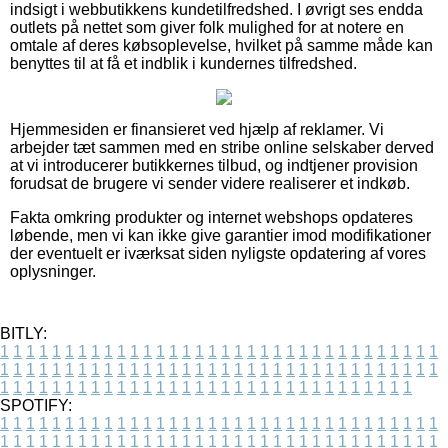
indsigt i webbutikkens kundetilfredshed. I øvrigt ses endda
outlets på nettet som giver folk mulighed for at notere en
omtale af deres købsoplevelse, hvilket på samme måde kan
benyttes til at få et indblik i kundernes tilfredshed.
Hjemmesiden er finansieret ved hjælp af reklamer. Vi
arbejder tæt sammen med en stribe online selskaber derved
at vi introducerer butikkernes tilbud, og indtjener provision
forudsat de brugere vi sender videre realiserer et indkøb.
Fakta omkring produkter og internet webshops opdateres
løbende, men vi kan ikke give garantier imod modifikationer
der eventuelt er iværksat siden nyligste opdatering af vores
oplysninger.
BITLY:
1
1
1
1
1
1
1
1
1
1
1
1
1
1
1
1
1
1
1
1
1
1
1
1
1
1
1
1
1
1
1
1
1
1
1
1
1
1
1
1
1
1
1
1
1
1
1
1
1
1
1
1
1
1
1
1
1
1
1
1
1
1
1
1
1
1
1
1
1
1
1
1
1
1
1
1
1
1
1
1
1
1
1
1
1
1
1
1
1
1
1
1
1
1
1
1
1
1
1
1
SPOTIFY:
1
1
1
1
1
1
1
1
1
1
1
1
1
1
1
1
1
1
1
1
1
1
1
1
1
1
1
1
1
1
1
1
1
1
1
1
1
1
1
1
1
1
1
1
1
1
1
1
1
1
1
1
1
1
1
1
1
1
1
1
1
1
1
1
1
1
1
1