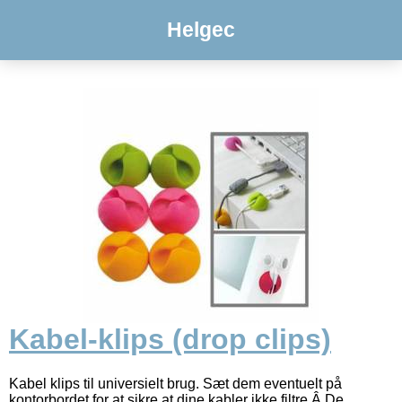
Helgec
Kabel-klips (drop clips)
Kabel klips til universielt brug. Sæt dem eventuelt på
kontorbordet for at sikre at dine kabler ikke filtre.Â De