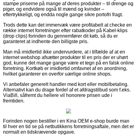
stampe priserne på mange af deres produkter – til drenge og
piger, og endvidere også til mænd og kvinder –
eftertrykkeligt, og endda nogle gange sikre portofri fragt.
Trods dette kan det immervæk være profitabelt at checke en
række internet forretninger efter rabatkoder på Kabel-klips
(drop clips) forinden du gennemfører dit køb, så du er
garanteret at indhente den billigste pris.
Man må imidlertid ikke undervurdere, at i tilfælde af at en
internet webshop afsætter produkter til en pris der er uhørt
god, kunne det mange gange være et tegn på en falsk online
forretning. Kortkøb er imidlertid omfavnet af en anordning,
hvilket garanterer en overfor uærlige online shops.
Vi anbefaler generelt handler med kort eller mobilbetaling.
Alternativt kan du drage fordel af et afdragstilbud som f.eks.
ViaBill, såfremt du hellere vil honorere prisen ude i
fremtiden.
Forinden nogen bestiller i en Kina OEM e-shop burde man
til hver en tid se på netbutikkens forretningsaftale, men det er
normalt en tidskrævende opgave.