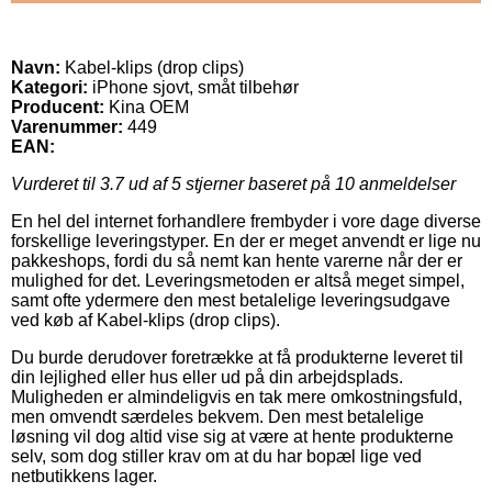
Navn:
Kabel-klips (drop clips)
Kategori:
iPhone sjovt, småt tilbehør
Producent:
Kina OEM
Varenummer:
449
EAN:
Vurderet til
3.7
ud af 5 stjerner baseret på
10
anmeldelser
En hel del internet forhandlere frembyder i vore dage diverse
forskellige leveringstyper. En der er meget anvendt er lige nu
pakkeshops, fordi du så nemt kan hente varerne når der er
mulighed for det. Leveringsmetoden er altså meget simpel,
samt ofte ydermere den mest betalelige leveringsudgave
ved køb af Kabel-klips (drop clips).
Du burde derudover foretrække at få produkterne leveret til
din lejlighed eller hus eller ud på din arbejdsplads.
Muligheden er almindeligvis en tak mere omkostningsfuld,
men omvendt særdeles bekvem. Den mest betalelige
løsning vil dog altid vise sig at være at hente produkterne
selv, som dog stiller krav om at du har bopæl lige ved
netbutikkens lager.