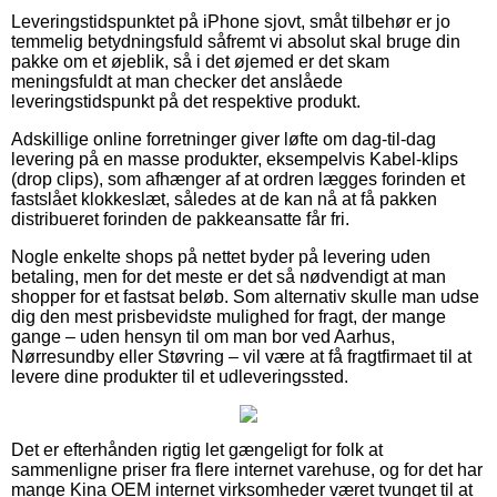
Leveringstidspunktet på iPhone sjovt, småt tilbehør er jo
temmelig betydningsfuld såfremt vi absolut skal bruge din
pakke om et øjeblik, så i det øjemed er det skam
meningsfuldt at man checker det anslåede
leveringstidspunkt på det respektive produkt.
Adskillige online forretninger giver løfte om dag-til-dag
levering på en masse produkter, eksempelvis Kabel-klips
(drop clips), som afhænger af at ordren lægges forinden et
fastslået klokkeslæt, således at de kan nå at få pakken
distribueret forinden de pakkeansatte får fri.
Nogle enkelte shops på nettet byder på levering uden
betaling, men for det meste er det så nødvendigt at man
shopper for et fastsat beløb. Som alternativ skulle man udse
dig den mest prisbevidste mulighed for fragt, der mange
gange – uden hensyn til om man bor ved Aarhus,
Nørresundby eller Støvring – vil være at få fragtfirmaet til at
levere dine produkter til et udleveringssted.
Det er efterhånden rigtig let gængeligt for folk at
sammenligne priser fra flere internet varehuse, og for det har
mange Kina OEM internet virksomheder været tvunget til at