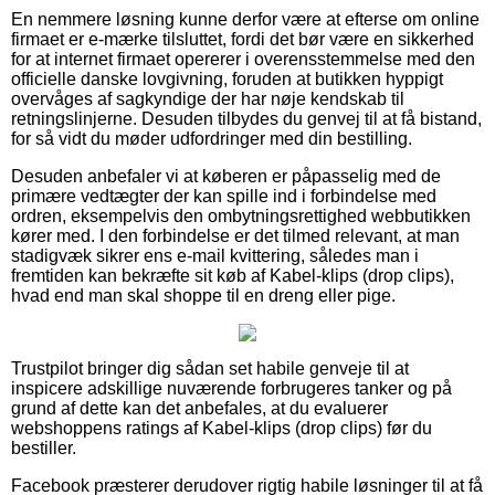
En nemmere løsning kunne derfor være at efterse om online
firmaet er e-mærke tilsluttet, fordi det bør være en sikkerhed
for at internet firmaet opererer i overensstemmelse med den
officielle danske lovgivning, foruden at butikken hyppigt
overvåges af sagkyndige der har nøje kendskab til
retningslinjerne. Desuden tilbydes du genvej til at få bistand,
for så vidt du møder udfordringer med din bestilling.
Desuden anbefaler vi at køberen er påpasselig med de
primære vedtægter der kan spille ind i forbindelse med
ordren, eksempelvis den ombytningsrettighed webbutikken
kører med. I den forbindelse er det tilmed relevant, at man
stadigvæk sikrer ens e-mail kvittering, således man i
fremtiden kan bekræfte sit køb af Kabel-klips (drop clips),
hvad end man skal shoppe til en dreng eller pige.
Trustpilot bringer dig sådan set habile genveje til at
inspicere adskillige nuværende forbrugeres tanker og på
grund af dette kan det anbefales, at du evaluerer
webshoppens ratings af Kabel-klips (drop clips) før du
bestiller.
Facebook præsterer derudover rigtig habile løsninger til at få