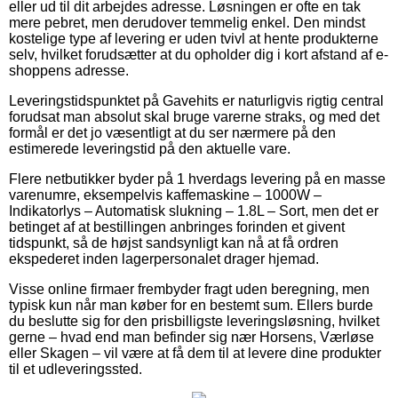
eller ud til dit arbejdes adresse. Løsningen er ofte en tak
mere pebret, men derudover temmelig enkel. Den mindst
kostelige type af levering er uden tvivl at hente produkterne
selv, hvilket forudsætter at du opholder dig i kort afstand af e-
shoppens adresse.
Leveringstidspunktet på Gavehits er naturligvis rigtig central
forudsat man absolut skal bruge varerne straks, og med det
formål er det jo væsentligt at du ser nærmere på den
estimerede leveringstid på den aktuelle vare.
Flere netbutikker byder på 1 hverdags levering på en masse
varenumre, eksempelvis kaffemaskine – 1000W –
Indikatorlys – Automatisk slukning – 1.8L – Sort, men det er
betinget af at bestillingen anbringes forinden et givent
tidspunkt, så de højst sandsynligt kan nå at få ordren
ekspederet inden lagerpersonalet drager hjemad.
Visse online firmaer frembyder fragt uden beregning, men
typisk kun når man køber for en bestemt sum. Ellers burde
du beslutte sig for den prisbilligste leveringsløsning, hvilket
gerne – hvad end man befinder sig nær Horsens, Værløse
eller Skagen – vil være at få dem til at levere dine produkter
til et udleveringssted.