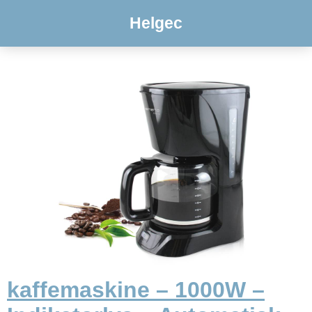
Helgec
kaffemaskine – 1000W –