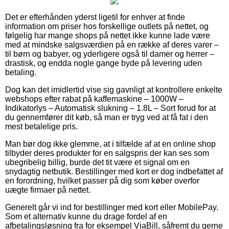
Det er efterhånden yderst ligetil for enhver at finde
information om priser hos forskellige outlets på nettet, og
følgelig har mange shops på nettet ikke kunne lade være
med at mindske salgsværdien på en række af deres varer –
til børn og babyer, og yderligere også til damer og herrer –
drastisk, og endda nogle gange byde på levering uden
betaling.
Dog kan det imidlertid vise sig gavnligt at kontrollere enkelte
webshops efter rabat på kaffemaskine – 1000W –
Indikatorlys – Automatisk slukning – 1.8L – Sort forud for at
du gennemfører dit køb, så man er tryg ved at få fat i den
mest betalelige pris.
Man bør dog ikke glemme, at i tilfælde af at en online shop
tilbyder deres produkter for en salgspris der kan ses som
ubegribelig billig, burde det tit være et signal om en
snydagtig netbutik. Bestillinger med kort er dog indbefattet af
en forordning, hvilket passer på dig som køber overfor
uægte firmaer på nettet.
Generelt går vi ind for bestillinger med kort eller MobilePay.
Som et alternativ kunne du drage fordel af en
afbetalingsløsning fra for eksempel ViaBill, såfremt du gerne