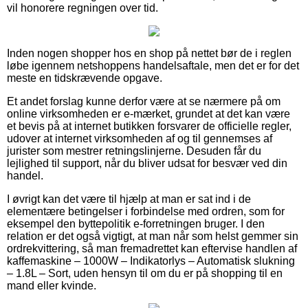
vil honorere regningen over tid.
Inden nogen shopper hos en shop på nettet bør de i reglen
løbe igennem netshoppens handelsaftale, men det er for det
meste en tidskrævende opgave.
Et andet forslag kunne derfor være at se nærmere på om
online virksomheden er e-mærket, grundet at det kan være
et bevis på at internet butikken forsvarer de officielle regler,
udover at internet virksomheden af og til gennemses af
jurister som mestrer retningslinjerne. Desuden får du
lejlighed til support, når du bliver udsat for besvær ved din
handel.
I øvrigt kan det være til hjælp at man er sat ind i de
elementære betingelser i forbindelse med ordren, som for
eksempel den byttepolitik e-forretningen bruger. I den
relation er det også vigtigt, at man når som helst gemmer sin
ordrekvittering, så man fremadrettet kan eftervise handlen af
kaffemaskine – 1000W – Indikatorlys – Automatisk slukning
– 1.8L – Sort, uden hensyn til om du er på shopping til en
mand eller kvinde.