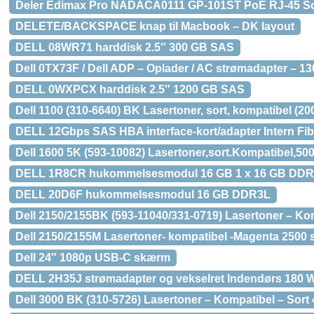
Deler Edimax Pro NADACA0111 GP-101ST PoE RJ-45 So
DELETE/BACKSPACE knap til Macbook – DK layout
DELL 08WR71 harddisk 2.5″ 300 GB SAS
Dell 0TX73F / Dell ADP – Oplader / AC strømadapter – 1
DELL 0WXPCX harddisk 2.5″ 1200 GB SAS
Dell 1100 (310-6640) BK Lasertoner, sort, kompatibel (20
DELL 12Gbps SAS HBA interface-kort/adapter Intern Fib
Dell 1600 5K (593-10082) Lasertoner,sort.Kompatibel,500
DELL 1R8CR hukommelsesmodul 16 GB 1 x 16 GB DDR
DELL 20D6F hukommelsesmodul 16 GB DDR3L
Dell 2150/2155BK (593-11040/331-0719) Lasertoner – Kom
Dell 2150/2155M Lasertoner- kompatibel -Magenta 2500 s
Dell 24″ 1080p USB-C skærm
DELL 2H35J strømadapter og vekselret Indendørs 180 W
Dell 3000 BK (310-5726) Lasertoner – Kompatibel – Sort 