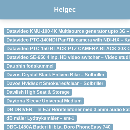
Helgec
Datavideo KMU-100 4K Multisource generator upto 3G –
Datavideo PTC-140NDI Pan/Tilt camera with NDI-HX – K
Datavideo PTC-150 BLACK PTZ CAMERA BLACK 30X O
Datavideo SE-650 4 Inp. HD video switcher – Video stud
Dauphin fodskammel
Davos Crystal Black Enliven Bike – Solbriller
Davos Hvid/sort Smoke/red/clear – Solbriller
Dawlish High Seat & Storage
Daytona Sleeve Universal Medium
DB DRIVER – In-Ear Høretelefoner med 3.5mm audio kabe
dB måler Lydtryksmåler – sm-1
DBG-1450A Batteri til bl.a. Doro PhoneEasy 740