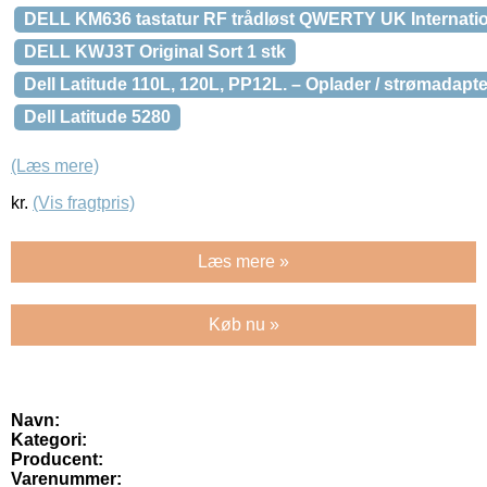
DELL KM636 tastatur RF trådløst QWERTY UK Internatio
DELL KWJ3T Original Sort 1 stk
Dell Latitude 110L, 120L, PP12L. – Oplader / strømadap
Dell Latitude 5280
(Læs mere)
kr.
(Vis fragtpris)
Læs mere »
Køb nu »
Navn:
Kategori:
Producent:
Varenummer: