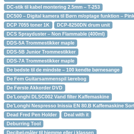
DC-stik til kabel montering 2.5mm – T-253
DC500 – Digital kamera til Børn m/optage funktion – Pin
DCP 7055 toner 1K
DCP-8250DN drum unit
DCS Sprayduster – Non Flammable (400ml)
DDS-5A Trommestikker maple
DDS-5B Junior Trommestikker
DDS-7A Trommestikker maple
De bedste til de mindste – 100 kendte børnesange
De Fem Guitarsammenspil lærebog
De Første Akkorder DVD
De’Longhi DLSC002 Vand filter Kaffemaskine
De’Longhi Nespresso Inissia EN 80.B Kaffemaskine Sor
Dead Fred Pen Holder
Deal with it
Deburring Tool
Decibel-måler til hjemme eller i klassen