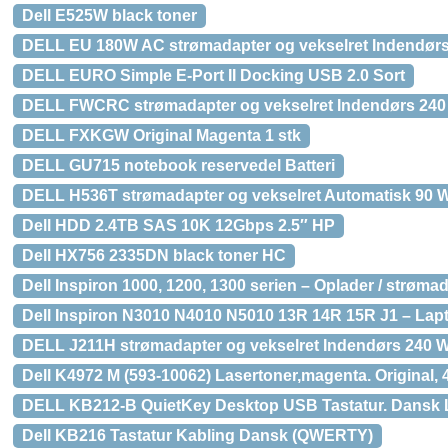
Dell E525W black toner
DELL EU 180W AC strømadapter og vekselret Indendørs
DELL EURO Simple E-Port II Docking USB 2.0 Sort
DELL FWCRC strømadapter og vekselret Indendørs 240
DELL FXKGW Original Magenta 1 stk
DELL GU715 notebook reservedel Batteri
DELL H536T strømadapter og vekselret Automatisk 90 W
Dell HDD 2.4TB SAS 10K 12Gbps 2.5″ HP
Dell HX756 2335DN black toner HC
Dell Inspiron 1000, 1200, 1300 serien – Oplader / strøm
Dell Inspiron N3010 N4010 N5010 13R 14R 15R J1 – Lapt
DELL J211H strømadapter og vekselret Indendørs 240 W
Dell K4972 M (593-10062) Lasertoner,magenta. Original, 
DELL KB212-B QuietKey Desktop USB Tastatur. Dansk
Dell KB216 Tastatur Kabling Dansk (QWERTY)