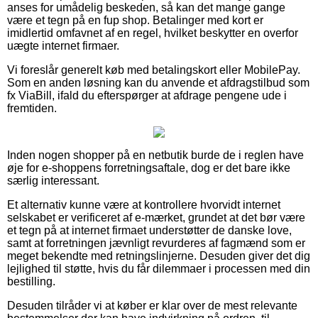
anses for umådelig beskeden, så kan det mange gange
være et tegn på en fup shop. Betalinger med kort er
imidlertid omfavnet af en regel, hvilket beskytter en overfor
uægte internet firmaer.
Vi foreslår generelt køb med betalingskort eller MobilePay.
Som en anden løsning kan du anvende et afdragstilbud som
fx ViaBill, ifald du efterspørger at afdrage pengene ude i
fremtiden.
Inden nogen shopper på en netbutik burde de i reglen have
øje for e-shoppens forretningsaftale, dog er det bare ikke
særlig interessant.
Et alternativ kunne være at kontrollere hvorvidt internet
selskabet er verificeret af e-mærket, grundet at det bør være
et tegn på at internet firmaet understøtter de danske love,
samt at forretningen jævnligt revurderes af fagmænd som er
meget bekendte med retningslinjerne. Desuden giver det dig
lejlighed til støtte, hvis du får dilemmaer i processen med din
bestilling.
Desuden tilråder vi at køber er klar over de mest relevante