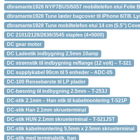
dbramante1928 NYP7BUSI5057 mobiltelefon etui Folie 
dbramante1928 Tune læder bagcover til iPhone 6/7/8. Ly
dbramante1928 Tune mobiltelefon etui 14 cm (5.5″) Cove
DC 2101/2128/2636/3545 staples (4×5000)
DC gear motor
DC Ladestik indbygning 2,5mm 10amp
DC strømstik til indbygning m/flange (12 volt) – T-321
DC supplykabel 90cm til 5 enheder – ADC-05
DC-100 Rensebørste til LP plader
DC-bøsning til indbygning 2.5mm – T-253J
DC-stik 2.1mm – Han stik til kabelmontering T-521P
DC-stik Han 2.1mm skrueterminal
DC-stik HUN 2.1mm skrueterminal – T-521JST
DC-stik kabelmontering 5,5mm x 2.5mm skrueterminal
DC-stik med terminalstik, han