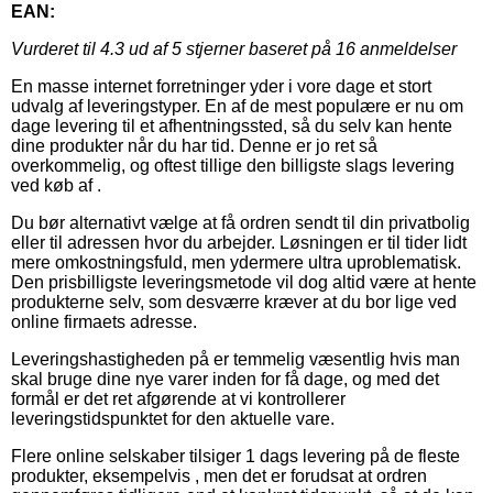
EAN:
Vurderet til
4.3
ud af 5 stjerner baseret på
16
anmeldelser
En masse internet forretninger yder i vore dage et stort
udvalg af leveringstyper. En af de mest populære er nu om
dage levering til et afhentningssted, så du selv kan hente
dine produkter når du har tid. Denne er jo ret så
overkommelig, og oftest tillige den billigste slags levering
ved køb af .
Du bør alternativt vælge at få ordren sendt til din privatbolig
eller til adressen hvor du arbejder. Løsningen er til tider lidt
mere omkostningsfuld, men ydermere ultra uproblematisk.
Den prisbilligste leveringsmetode vil dog altid være at hente
produkterne selv, som desværre kræver at du bor lige ved
online firmaets adresse.
Leveringshastigheden på er temmelig væsentlig hvis man
skal bruge dine nye varer inden for få dage, og med det
formål er det ret afgørende at vi kontrollerer
leveringstidspunktet for den aktuelle vare.
Flere online selskaber tilsiger 1 dags levering på de fleste
produkter, eksempelvis , men det er forudsat at ordren