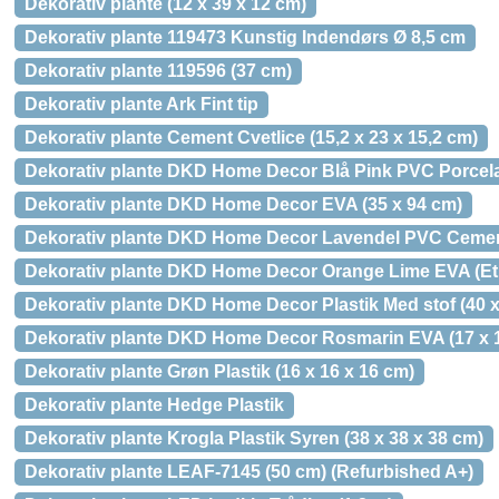
Dekorativ plante (12 x 39 x 12 cm)
Dekorativ plante 119473 Kunstig Indendørs Ø 8,5 cm
Dekorativ plante 119596 (37 cm)
Dekorativ plante Ark Fint tip
Dekorativ plante Cement Cvetlice (15,2 x 23 x 15,2 cm)
Dekorativ plante DKD Home Decor Blå Pink PVC Porcelæn
Dekorativ plante DKD Home Decor EVA (35 x 94 cm)
Dekorativ plante DKD Home Decor Lavendel PVC Cement
Dekorativ plante DKD Home Decor Orange Lime EVA (Ethy
Dekorativ plante DKD Home Decor Plastik Med stof (40 x
Dekorativ plante DKD Home Decor Rosmarin EVA (17 x 
Dekorativ plante Grøn Plastik (16 x 16 x 16 cm)
Dekorativ plante Hedge Plastik
Dekorativ plante Krogla Plastik Syren (38 x 38 x 38 cm)
Dekorativ plante LEAF-7145 (50 cm) (Refurbished A+)