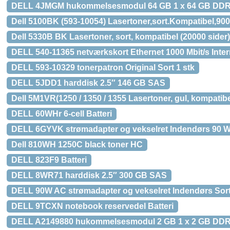
DELL 4JMGM hukommelsesmodul 64 GB 1 x 64 GB DDR
Dell 5100BK (593-10054) Lasertoner,sort.Kompatibel,900
Dell 5330B BK Lasertoner, sort, kompatibel (20000 sider)
DELL 540-11365 netværkskort Ethernet 1000 Mbit/s Inte
DELL 593-10329 tonerpatron Original Sort 1 stk
DELL 5JDD1 harddisk 2.5″ 146 GB SAS
Dell 5M1VR(1250 / 1350 / 1355 Lasertoner, gul, kompatibe
DELL 60WHr 6-cell Batteri
DELL 6GYVK strømadapter og vekselret Indendørs 90 W
Dell 810WH 1250C black toner HC
DELL 823F9 Batteri
DELL 8WR71 harddisk 2.5″ 300 GB SAS
DELL 90W AC strømadapter og vekselret Indendørs Sor
DELL 9TCXN notebook reservedel Batteri
DELL A2149880 hukommelsesmodul 2 GB 1 x 2 GB DDR