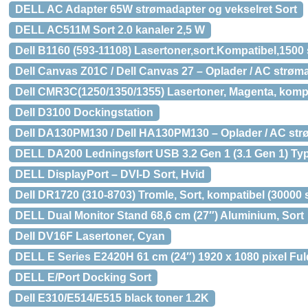
DELL AC Adapter 65W strømadapter og vekselret Sort
DELL AC511M Sort 2.0 kanaler 2,5 W
Dell B1160 (593-11108) Lasertoner,sort.Kompatibel,1500 
Dell Canvas Z01C / Dell Canvas 27 – Oplader / AC strøm
Dell CMR3C(1250/1350/1355) Lasertoner, Magenta, kompat
Dell D3100 Dockingstation
Dell DA130PM130 / Dell HA130PM130 – Oplader / AC str
DELL DA200 Ledningsført USB 3.2 Gen 1 (3.1 Gen 1) Typ
DELL DisplayPort – DVI-D Sort, Hvid
Dell DR1720 (310-8703) Tromle, Sort, kompatibel (30000 s
DELL Dual Monitor Stand 68,6 cm (27″) Aluminium, Sort
Dell DV16F Lasertoner, Cyan
DELL E Series E2420H 61 cm (24″) 1920 x 1080 pixel Fu
DELL E/Port Docking Sort
Dell E310/E514/E515 black toner 1.2K