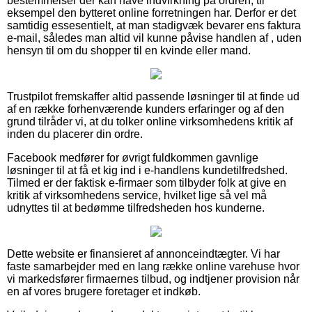
bestemmelser der kan have indvirkning på ordren, til
eksempel den bytteret online forretningen har. Derfor er det
samtidig essesentielt, at man stadigvæk bevarer ens faktura
e-mail, således man altid vil kunne påvise handlen af , uden
hensyn til om du shopper til en kvinde eller mand.
Trustpilot fremskaffer altid passende løsninger til at finde ud
af en række forhenværende kunders erfaringer og af den
grund tilråder vi, at du tolker online virksomhedens kritik af
inden du placerer din ordre.
Facebook medfører for øvrigt fuldkommen gavnlige
løsninger til at få et kig ind i e-handlens kundetilfredshed.
Tilmed er der faktisk e-firmaer som tilbyder folk at give en
kritik af virksomhedens service, hvilket lige så vel må
udnyttes til at bedømme tilfredsheden hos kunderne.
Dette website er finansieret af annonceindtægter. Vi har
faste samarbejder med en lang række online varehuse hvor
vi markedsfører firmaernes tilbud, og indtjener provision når
en af vores brugere foretager et indkøb.