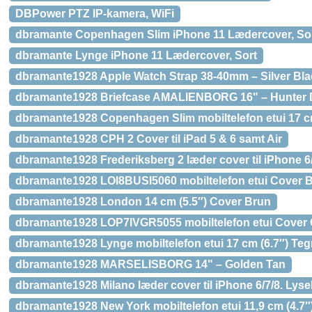
DBPower PTZ IP-kamera, WiFi
dbramante Copenhagen Slim iPhone 11 Lædercover, So
dbramante Lynge iPhone 11 Lædercover, Sort
dbramante1928 Apple Watch Strap 38-40mm – Silver Bla
dbramante1928 Briefcase AMALIENBORG 16" – Hunter 
dbramante1928 Copenhagen Slim mobiltelefon etui 17 c
dbramante1928 CPH 2 Cover til iPad 5 & 6 samt Air
dbramante1928 Frederiksberg 2 læder cover til iPhone 6/
dbramante1928 LOI8BUSI5060 mobiltelefon etui Cover 
dbramante1928 London 14 cm (5.5″) Cover Brun
dbramante1928 LOP7IVGR5055 mobiltelefon etui Cover
dbramante1928 Lynge mobiltelefon etui 17 cm (6.7″) Te
dbramante1928 MARSELISBORG 14" – Golden Tan
dbramante1928 Milano læder cover til iPhone 6/7/8. Lyse
dbramante1928 New York mobiltelefon etui 11,9 cm (4.7