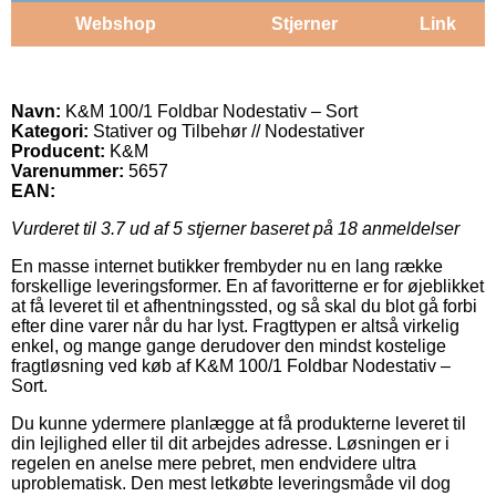
Webshop
Stjerner
Link
Navn:
K&M 100/1 Foldbar Nodestativ – Sort
Kategori:
Stativer og Tilbehør // Nodestativer
Producent:
K&M
Varenummer:
5657
EAN:
Vurderet til
3.7
ud af 5 stjerner baseret på
18
anmeldelser
En masse internet butikker frembyder nu en lang række
forskellige leveringsformer. En af favoritterne er for øjeblikket
at få leveret til et afhentningssted, og så skal du blot gå forbi
efter dine varer når du har lyst. Fragttypen er altså virkelig
enkel, og mange gange derudover den mindst kostelige
fragtløsning ved køb af K&M 100/1 Foldbar Nodestativ –
Sort.
Du kunne ydermere planlægge at få produkterne leveret til
din lejlighed eller til dit arbejdes adresse. Løsningen er i
regelen en anelse mere pebret, men endvidere ultra
uproblematisk. Den mest letkøbte leveringsmåde vil dog