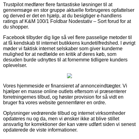
Trustpilot medfører flere fantastiske løsninger til at
gennemsøge en stor gruppe aktuelle forbrugeres opfattelser
og derved er det en hjælp, at du besigtiger e-handlens
ratings af K&M 100/1 Foldbar Nodestativ – Sort forud for at
du shopper.
Facebook tilbyder dig lige så vel flere passelige metoder til
at få kendskab til internet butikkens kundetilfredshed. I øvrigt
møder vi faktisk internet selskaber som giver kunderne
mulighed for at nedfælde en kritik af deres køb, som
desuden burde udnyttes til at fornemme tidligere kunders
oplevelser.
Vores hjemmeside er finansieret af annonceindtægter. Vi
hjælper en masse online outlets eftersom vi præsenterer
forretningernes tilbud, og høster provision for så vidt en
bruger fra vores website gennemfører en ordre.
Oplysninger vedrørende tilbud og internet virksomheder
opdateres nu og da, men vi ønsker ikke at blive stillet
ansvarlig for korrektioner der kan være udført siden vi senest
opdaterede de viste informationer.