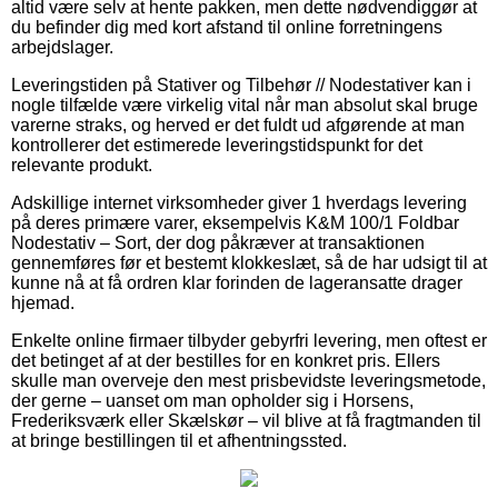
altid være selv at hente pakken, men dette nødvendiggør at
du befinder dig med kort afstand til online forretningens
arbejdslager.
Leveringstiden på Stativer og Tilbehør // Nodestativer kan i
nogle tilfælde være virkelig vital når man absolut skal bruge
varerne straks, og herved er det fuldt ud afgørende at man
kontrollerer det estimerede leveringstidspunkt for det
relevante produkt.
Adskillige internet virksomheder giver 1 hverdags levering
på deres primære varer, eksempelvis K&M 100/1 Foldbar
Nodestativ – Sort, der dog påkræver at transaktionen
gennemføres før et bestemt klokkeslæt, så de har udsigt til at
kunne nå at få ordren klar forinden de lageransatte drager
hjemad.
Enkelte online firmaer tilbyder gebyrfri levering, men oftest er
det betinget af at der bestilles for en konkret pris. Ellers
skulle man overveje den mest prisbevidste leveringsmetode,
der gerne – uanset om man opholder sig i Horsens,
Frederiksværk eller Skælskør – vil blive at få fragtmanden til
at bringe bestillingen til et afhentningssted.