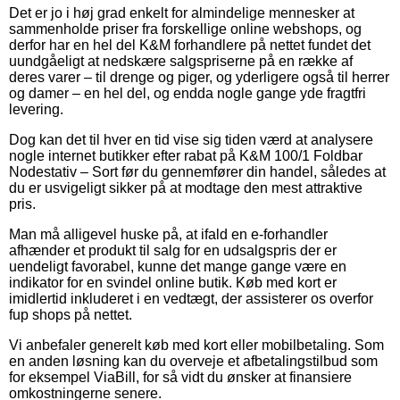
Det er jo i høj grad enkelt for almindelige mennesker at
sammenholde priser fra forskellige online webshops, og
derfor har en hel del K&M forhandlere på nettet fundet det
uundgåeligt at nedskære salgspriserne på en række af
deres varer – til drenge og piger, og yderligere også til herrer
og damer – en hel del, og endda nogle gange yde fragtfri
levering.
Dog kan det til hver en tid vise sig tiden værd at analysere
nogle internet butikker efter rabat på K&M 100/1 Foldbar
Nodestativ – Sort før du gennemfører din handel, således at
du er usvigeligt sikker på at modtage den mest attraktive
pris.
Man må alligevel huske på, at ifald en e-forhandler
afhænder et produkt til salg for en udsalgspris der er
uendeligt favorabel, kunne det mange gange være en
indikator for en svindel online butik. Køb med kort er
imidlertid inkluderet i en vedtægt, der assisterer os overfor
fup shops på nettet.
Vi anbefaler generelt køb med kort eller mobilbetaling. Som
en anden løsning kan du overveje et afbetalingstilbud som
for eksempel ViaBill, for så vidt du ønsker at finansiere
omkostningerne senere.