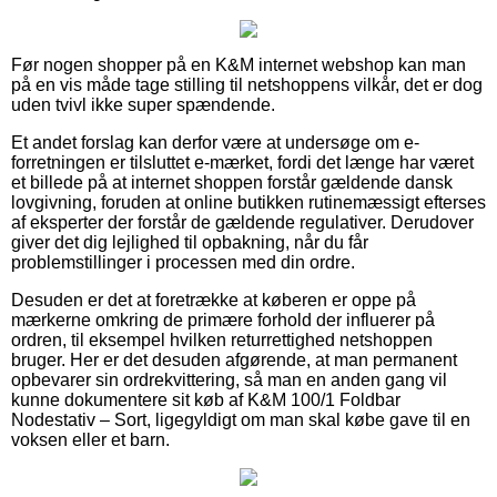
Før nogen shopper på en K&M internet webshop kan man
på en vis måde tage stilling til netshoppens vilkår, det er dog
uden tvivl ikke super spændende.
Et andet forslag kan derfor være at undersøge om e-
forretningen er tilsluttet e-mærket, fordi det længe har været
et billede på at internet shoppen forstår gældende dansk
lovgivning, foruden at online butikken rutinemæssigt efterses
af eksperter der forstår de gældende regulativer. Derudover
giver det dig lejlighed til opbakning, når du får
problemstillinger i processen med din ordre.
Desuden er det at foretrække at køberen er oppe på
mærkerne omkring de primære forhold der influerer på
ordren, til eksempel hvilken returrettighed netshoppen
bruger. Her er det desuden afgørende, at man permanent
opbevarer sin ordrekvittering, så man en anden gang vil
kunne dokumentere sit køb af K&M 100/1 Foldbar
Nodestativ – Sort, ligegyldigt om man skal købe gave til en
voksen eller et barn.