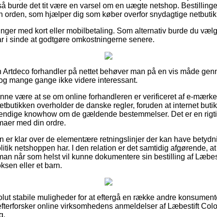
å burde det tit være en varsel om en uægte netshop. Bestillinger
 en orden, som hjælper dig som køber overfor snydagtige netbutik
linger med kort eller mobilbetaling. Som alternativ burde du væ
har i sinde at godtgøre omkostningerne senere.
 en Artdeco forhandler på nettet behøver man på en vis måde g
 dog mange gange ikke videre interessant.
nne være at se om online forhandleren er verificeret af e-mærket
etbutikken overholder de danske regler, foruden at internet butikke
dvendige knowhow om de gældende bestemmelser. Det er en rigti
mmaer med din ordre.
an er klar over de elementære retningslinjer der kan have betydnin
itik netshoppen har. I den relation er det samtidig afgørende, a
man når som helst vil kunne dokumentere sin bestilling af Læbest
ksen eller et barn.
olut stabile muligheder for at eftergå en række andre konsument
u efterforsker online virksomhedens anmeldelser af Læbestift Color
g.