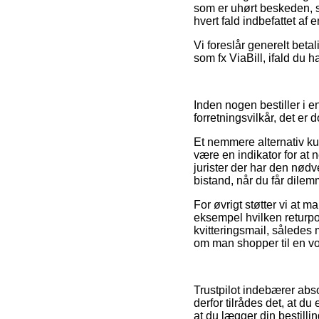
som er uhørt beskeden, s
hvert fald indbefattet af
Vi foreslår generelt beta
som fx ViaBill, ifald du 
Inden nogen bestiller i
forretningsvilkår, det er
Et nemmere alternativ ku
være en indikator for at n
jurister der har den nø
bistand, når du får dile
For øvrigt støtter vi at m
eksempel hvilken returpol
kvitteringsmail, således 
om man shopper til en vo
Trustpilot indebærer abs
derfor tilrådes det, at d
at du lægger din bestillin