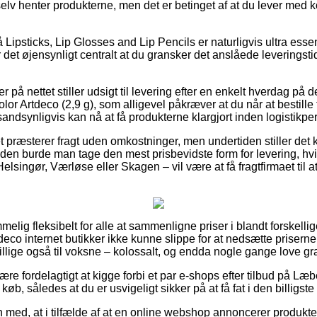
selv henter produkterne, men det er betinget af at du lever med kor
ipsticks, Lip Glosses and Lip Pencils er naturligvis ultra essen
r det øjensynligt centralt at du gransker det anslåede leveringst
 på nettet stiller udsigt til levering efter en enkelt hverdag på d
or Artdeco (2,9 g), som alligevel påkræver at du når at bestille f
sandsynligvis kan nå at få produkterne klargjort inden logistikpers
tet præsterer fragt uden omkostninger, men undertiden stiller det 
den burde man tage den mest prisbevidste form for levering, hvi
singør, Værløse eller Skagen – vil være at få fragtfirmaet til at 
elig fleksibelt for alle at sammenligne priser i blandt forskellig
deco internet butikker ikke kunne slippe for at nedsætte prisern
tillige også til voksne – kolossalt, og endda nogle gange love gra
e fordelagtigt at kigge forbi et par e-shops efter tilbud på Læbe
køb, således at du er usvigeligt sikker på at få fat i den billigste 
ed, at i tilfælde af at en online webshop annoncerer produkter t