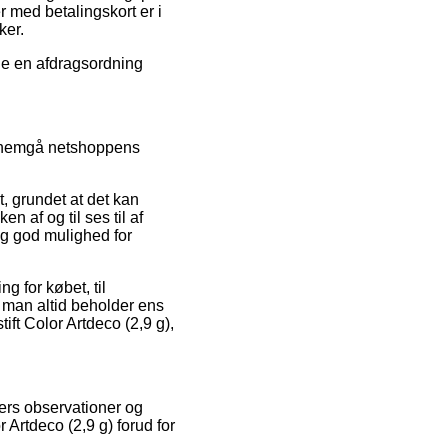
 med betalingskort er i
ker.
lge en afdragsordning
ennemgå netshoppens
, grundet at det kan
n af og til ses til af
g god mulighed for
g for købet, til
t man altid beholder ens
ift Color Artdeco (2,9 g),
ers observationer og
 Artdeco (2,9 g) forud for