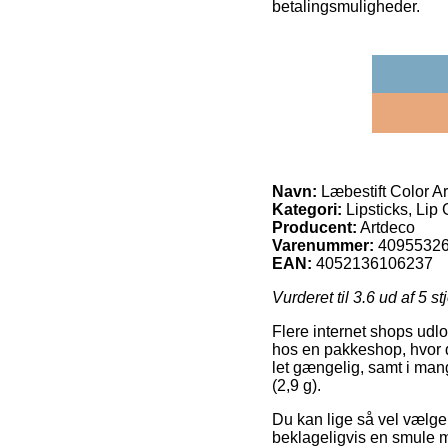
betalingsmuligheder.
Navn:
Læbestift Color Ar
Kategori:
Lipsticks, Lip
Producent:
Artdeco
Varenummer:
4095532
EAN:
4052136106237
Vurderet til
3.6
ud af 5 st
Flere internet shops udlo
hos en pakkeshop, hvor 
let gængelig, samt i man
(2,9 g).
Du kan lige så vel vælge a
beklageligvis en smule me