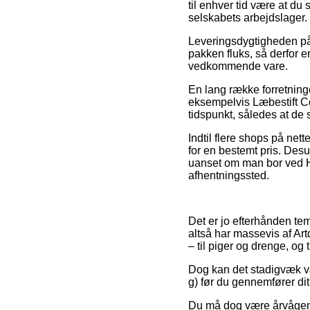
til enhver tid være at du 
selskabets arbejdslager.
Leveringsdygtigheden på L
pakken fluks, så derfor e
vedkommende vare.
En lang række forretninger
eksempelvis Læbestift Col
tidspunkt, således at de 
Indtil flere shops på net
for en bestemt pris. Desu
uanset om man bor ved Hel
afhentningssted.
Det er jo efterhånden temm
altså har massevis af Art
– til piger og drenge, og 
Dog kan det stadigvæk vær
g) før du gennemfører dit 
Du må dog være årvågen m