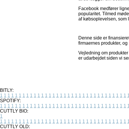
Facebook medfører ligne
popularitet. Tilmed møde
af købsoplevelsen, som li
Denne side er finansiere
firmaernes produkter, og
Vejledning om produkter o
er udarbejdet siden vi 
BITLY:
1
1
1
1
1
1
1
1
1
1
1
1
1
1
1
1
1
1
1
1
1
1
1
1
1
1
1
1
1
1
1
1
1
1
SPOTIFY:
1
1
1
1
1
1
1
1
1
1
1
1
1
1
1
1
1
1
1
1
1
1
1
1
1
1
1
1
1
1
1
1
1
1
CUTTLY BIO:
1
1
1
1
1
1
1
1
1
1
1
1
1
1
1
1
1
1
1
1
1
1
1
1
1
1
1
1
1
1
1
1
1
1
1
CUTTLY OLD: