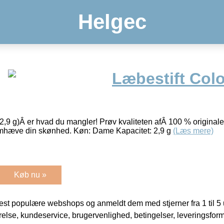
Helgec
Læbestift Col
(2,9 g)Â er hvad du mangler! Prøv kvaliteten afÂ 100 % origina
remhæve din skønhed. Køn: Dame Kapacitet: 2,9 g
(Læs mere)
Køb nu »
t populære webshops og anmeldt dem med stjerner fra 1 til 5 ud
rrelse, kundeservice, brugervenlighed, betingelser, leveringsfor