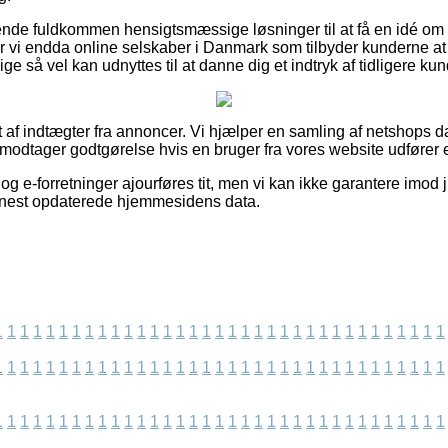
nde fuldkommen hensigtsmæssige løsninger til at få en idé om
r vi endda online selskaber i Danmark som tilbyder kunderne at
ge så vel kan udnyttes til at danne dig et indtryk af tidligere ku
t af indtægter fra annoncer. Vi hjælper en samling af netshops d
 modtager godtgørelse hvis en bruger fra vores website udfører 
g e-forretninger ajourføres tit, men vi kan ikke garantere imod 
senest opdaterede hjemmesidens data.
1
1
1
1
1
1
1
1
1
1
1
1
1
1
1
1
1
1
1
1
1
1
1
1
1
1
1
1
1
1
1
1
1
1
1
1
1
1
1
1
1
1
1
1
1
1
1
1
1
1
1
1
1
1
1
1
1
1
1
1
1
1
1
1
1
1
1
1
1
1
1
1
1
1
1
1
1
1
1
1
1
1
1
1
1
1
1
1
1
1
1
1
1
1
1
1
1
1
1
1
1
1
1
1
1