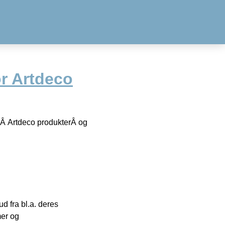
or Artdeco
leÂ Artdeco produkterÂ og
 fra bl.a. deres
mer og