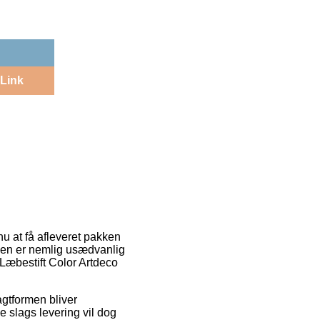
Link
nu at få afleveret pakken
den er nemlig usædvanlig
 Læbestift Color Artdeco
ragtformen bliver
e slags levering vil dog