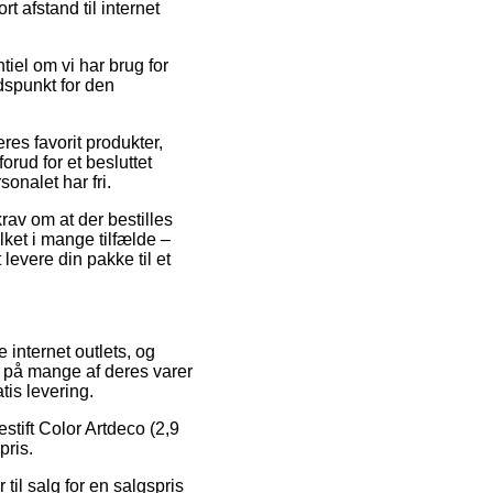
t afstand til internet
tiel om vi har brug for
idspunkt for den
eres favorit produkter,
orud for et besluttet
onalet har fri.
krav om at der bestilles
lket i mange tilfælde –
levere din pakke til et
e internet outlets, og
e på mange af deres varer
tis levering.
stift Color Artdeco (2,9
pris.
il salg for en salgspris