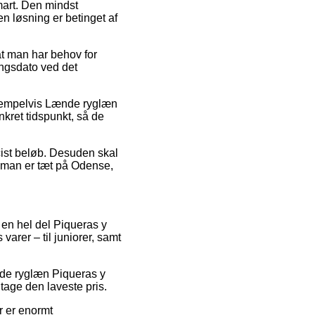
art. Den mindst
en løsning er betinget af
at man har behov for
ingsdato ved det
ksempelvis Lænde ryglæn
nkret tidspunkt, så de
æcist beløb. Desuden skal
m man er tæt på Odense,
r en hel del Piqueras y
arer – til juniorer, samt
nde ryglæn Piqueras y
tage den laveste pris.
r er enormt