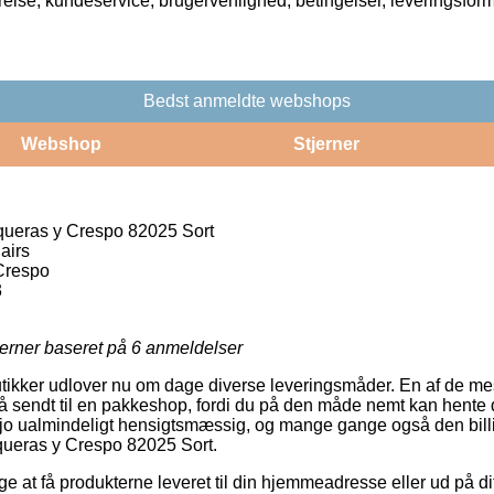
rrelse, kundeservice, brugervenlighed, betingelser, leveringsfor
Bedst anmeldte webshops
Webshop
Stjerner
ueras y Crespo 82025 Sort
airs
Crespo
3
jerner baseret på
6
anmeldelser
utikker udlover nu om dage diverse leveringsmåder. En af de me
å sendt til en pakkeshop, fordi du på den måde nemt kan hente d
 er jo ualmindeligt hensigtsmæssig, og mange gange også den bill
ueras y Crespo 82025 Sort.
 at få produkterne leveret til din hjemmeadresse eller ud på di