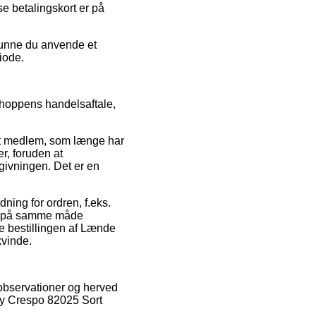
e betalingskort er på
 kunne du anvende et
iode.
shoppens handelsaftale,
ket medlem, som længe har
r, foruden at
givningen. Det er en
ning for ordren, f.eks.
et på samme måde
ne bestillingen af Lænde
kvinde.
 observationer og herved
s y Crespo 82025 Sort