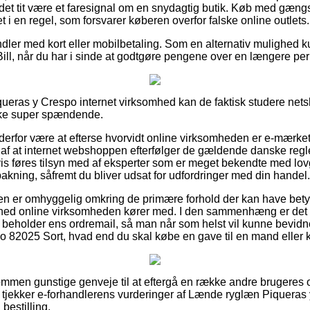
et tit være et faresignal om en snydagtig butik. Køb med gængs
 i en regel, som forsvarer køberen overfor falske online outlets.
ndler med kort eller mobilbetaling. Som en alternativ mulighed
Bill, når du har i sinde at godtgøre pengene over en længere per
queras y Crespo internet virksomhed kan de faktisk studere net
kke super spændende.
an derfor være at efterse hvorvidt online virksomheden er e-mær
 af at internet webshoppen efterfølger de gældende danske regle
s føres tilsyn med af eksperter som er meget bekendte med lov
opbakning, såfremt du bliver udsat for udfordringer med din handel.
nden er omhyggelig omkring de primære forhold der kan have betyd
ighed online virksomheden kører med. I den sammenhæng er d
id beholder ens ordremail, så man når som helst vil kunne bevid
 82025 Sort, hvad end du skal købe en gave til en mand eller 
dkommen gunstige genveje til at eftergå en række andre brugeres
t du tjekker e-forhandlerens vurderinger af Lænde ryglæn Piquera
 bestilling.