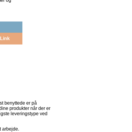
mer og
Link
st benyttede er på
ine produkter når der er
igste leveringstype ved
t arbejde.