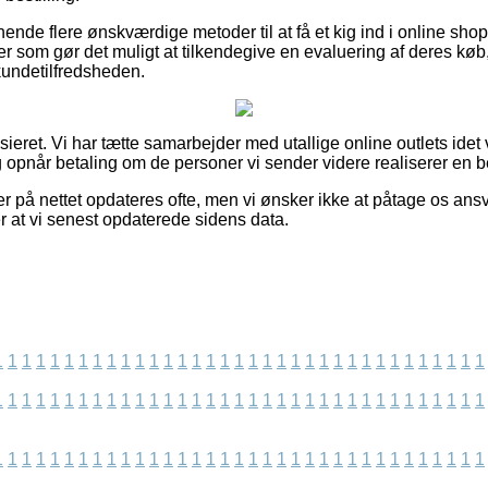
nende flere ønskværdige metoder til at få et kig ind i online sh
aer som gør det muligt at tilkendegive en evaluering af deres køb, 
 kundetilfredsheden.
ieret. Vi har tætte samarbejder med utallige online outlets idet 
 opnår betaling om de personer vi sender videre realiserer en be
r på nettet opdateres ofte, men vi ønsker ikke at påtage os ans
er at vi senest opdaterede sidens data.
1
1
1
1
1
1
1
1
1
1
1
1
1
1
1
1
1
1
1
1
1
1
1
1
1
1
1
1
1
1
1
1
1
1
1
1
1
1
1
1
1
1
1
1
1
1
1
1
1
1
1
1
1
1
1
1
1
1
1
1
1
1
1
1
1
1
1
1
1
1
1
1
1
1
1
1
1
1
1
1
1
1
1
1
1
1
1
1
1
1
1
1
1
1
1
1
1
1
1
1
1
1
1
1
1