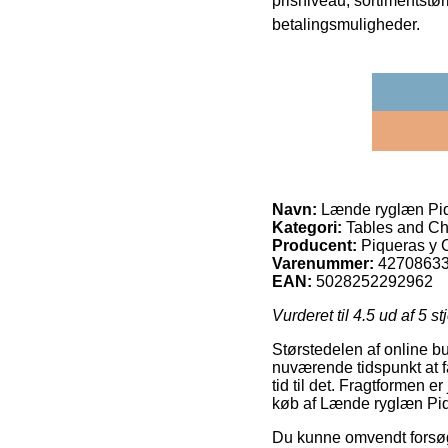
prisniveau, sortimentstø
betalingsmuligheder.
Navn:
Lænde ryglæn Piq
Kategori:
Tables and Ch
Producent:
Piqueras y 
Varenummer:
4270863
EAN:
5028252292962
Vurderet til
4.5
ud af 5 st
Størstedelen af online b
nuværende tidspunkt at f
tid til det. Fragtformen
køb af Lænde ryglæn Piq
Du kunne omvendt forsøge