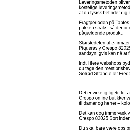
Leveringsmetoden bliver
kostelige leveringsmetode
at du fysisk befinder dig
Fragtperioden på Tables a
pakken straks, så derfor 
pågældende produkt.
Størstedelen af e-firma
Piqueras y Crespo 82025 S
sandsynligvis kan nå at 
Indtil flere webshops byd
du tage den mest prisbev
Solrød Strand eller Frede
Det er virkelig ligetil fo
Crespo online butikker væ
til damer og herrer – kol
Det kan dog immervæk vi
Crespo 82025 Sort inden 
Du skal bare være obs på,