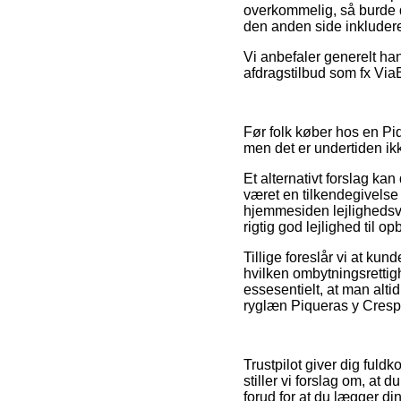
overkommelig, så burde d
den anden side inkluderet
Vi anbefaler generelt ha
afdragstilbud som fx Via
Før folk køber hos en Pi
men det er undertiden i
Et alternativt forslag k
været en tilkendegivelse
hjemmesiden lejlighedsvi
rigtig god lejlighed til 
Tillige foreslår vi at ku
hvilken ombytningsrett
essesentielt, at man alt
ryglæn Piqueras y Crespo
Trustpilot giver dig ful
stiller vi forslag om, a
forud for at du lægger din