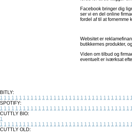
Facebook bringer dig lig
ser vi en del online firm
fordel af til at fornemme
Websitet er reklamefinans
butikkernes produkter, og
Viden om tilbud og firmae
eventuelt er iværksat eft
BITLY:
1
1
1
1
1
1
1
1
1
1
1
1
1
1
1
1
1
1
1
1
1
1
1
1
1
1
1
1
1
1
1
1
1
1
SPOTIFY:
1
1
1
1
1
1
1
1
1
1
1
1
1
1
1
1
1
1
1
1
1
1
1
1
1
1
1
1
1
1
1
1
1
1
CUTTLY BIO:
1
1
1
1
1
1
1
1
1
1
1
1
1
1
1
1
1
1
1
1
1
1
1
1
1
1
1
1
1
1
1
1
1
1
1
CUTTLY OLD: