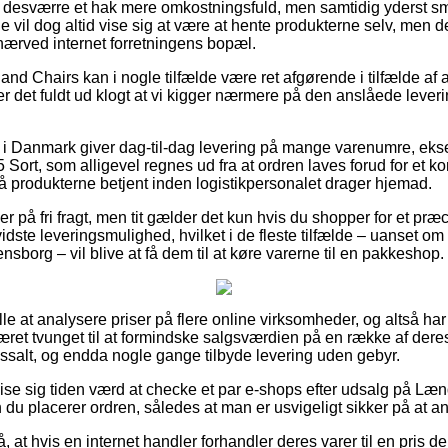
 desværre et hak mere omkostningsfuld, men samtidig yderst sm
 vil dog altid vise sig at være at hente produkterne selv, men d
 nærved internet forretningens bopæl.
nd Chairs kan i nogle tilfælde være ret afgørende i tilfælde af 
er det fuldt ud klogt at vi kigger nærmere på den anslåede lever
er i Danmark giver dag-til-dag levering på mange varenumre, e
ort, som alligevel regnes ud fra at ordren laves forud for et ko
få produkterne betjent inden logistikpersonalet drager hjemad.
er på fri fragt, men tit gælder det kun hvis du shopper for et pr
idste leveringsmulighed, hvilket i de fleste tilfælde – uanset o
nsborg – vil blive at få dem til at køre varerne til en pakkeshop.
r alle at analysere priser på flere online virksomheder, og altså ha
ret tvunget til at formindske salgsværdien på en række af deres v
ossalt, og endda nogle gange tilbyde levering uden gebyr.
se sig tiden værd at checke et par e-shops efter udsalg på Læ
du placerer ordren, således at man er usvigeligt sikker på at an
 at hvis en internet handler forhandler deres varer til en pris de