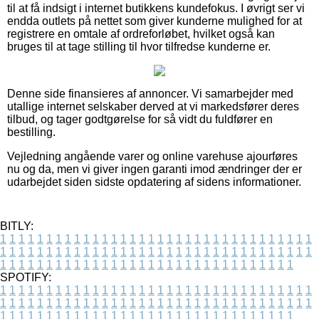
til at få indsigt i internet butikkens kundefokus. I øvrigt ser vi
endda outlets på nettet som giver kunderne mulighed for at
registrere en omtale af ordreforløbet, hvilket også kan
bruges til at tage stilling til hvor tilfredse kunderne er.
Denne side finansieres af annoncer. Vi samarbejder med
utallige internet selskaber derved at vi markedsfører deres
tilbud, og tager godtgørelse for så vidt du fuldfører en
bestilling.
Vejledning angående varer og online varehuse ajourføres
nu og da, men vi giver ingen garanti imod ændringer der er
udarbejdet siden sidste opdatering af sidens informationer.
BITLY:
1
1
1
1
1
1
1
1
1
1
1
1
1
1
1
1
1
1
1
1
1
1
1
1
1
1
1
1
1
1
1
1
1
1
1
1
1
1
1
1
1
1
1
1
1
1
1
1
1
1
1
1
1
1
1
1
1
1
1
1
1
1
1
1
1
1
1
1
1
1
1
1
1
1
1
1
1
1
1
1
1
1
1
1
1
1
1
1
1
1
1
1
1
1
1
1
1
1
1
1
SPOTIFY:
1
1
1
1
1
1
1
1
1
1
1
1
1
1
1
1
1
1
1
1
1
1
1
1
1
1
1
1
1
1
1
1
1
1
1
1
1
1
1
1
1
1
1
1
1
1
1
1
1
1
1
1
1
1
1
1
1
1
1
1
1
1
1
1
1
1
1
1
1
1
1
1
1
1
1
1
1
1
1
1
1
1
1
1
1
1
1
1
1
1
1
1
1
1
1
1
1
1
1
1