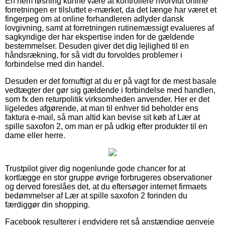
En nem løsning kunne være at kontrollere hvorvidt online
forretningen er tilsluttet e-mærket, da det længe har været et
fingerpeg om at online forhandleren adlyder dansk
lovgivning, samt at forretningen rutinemæssigt evalueres af
sagkyndige der har ekspertise inden for de gældende
bestemmelser. Desuden giver det dig lejlighed til en
håndsrækning, for så vidt du forvoldes problemer i
forbindelse med din handel.
Desuden er det fornuftigt at du er på vagt for de mest basale
vedtægter der gør sig gældende i forbindelse med handlen,
som fx den returpolitik virksomheden anvender. Her er det
ligeledes afgørende, at man til enhver tid beholder ens
faktura e-mail, så man altid kan bevise sit køb af Lær at
spille saxofon 2, om man er på udkig efter produkter til en
dame eller herre.
Trustpilot giver dig nogenlunde gode chancer for at
kortlægge en stor gruppe øvrige forbrugeres observationer
og derved foreslåes det, at du eftersøger internet firmaets
bedømmelser af Lær at spille saxofon 2 forinden du
færdiggør din shopping.
Facebook resulterer i endvidere ret så anstændige genveje