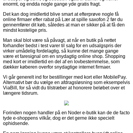
enormt, og endda nogle gange yde gratis fragt.
Det kan dog imidlertid blive smart at efterprøve nogle få
online firmaer efter rabat på Lær at spille saxofon 2 før du
gennemfører dit køb, således at man er sikker på at få den
mindst kostelige pris.
Man skal blot være så påvagt, at når en butik på nettet
forhandler bedst i test varer til salg for en udsalgspris der
virker umådelig fordelagtig, så kunne det mange gange
være et faresignal om en snydagtig online shop. Shopping
med kort er imidlertid en del af en lovbestemmelse, som
dækker køberen overfor snydagtige internet firmaer.
Vi går generelt ind for bestillinger med kort eller MobilePay.
Alternativt bør du vælge en afdragsløsning som eksempelvis
ViaBill, for så vidt du tilstræber at honorere beløbet over et
længere tidsrum.
Forinden nogen handler på en Noder e-butik kan de de facto
tyde e-shoppens vilkår, dog er det gerne ikke specielt
ophidsende.