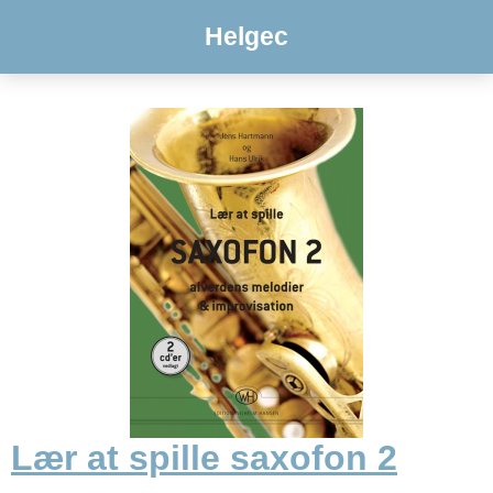
Helgec
Lær at spille saxofon 2