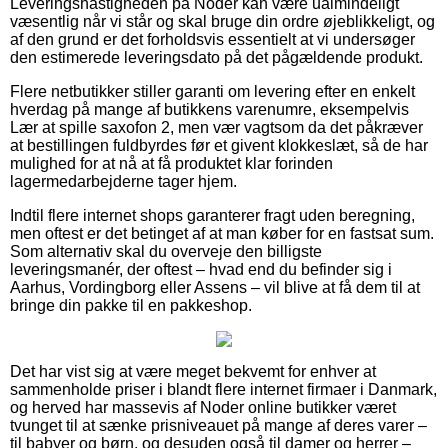
Leveringshastigheden på Noder kan være ualmindeligt
væsentlig når vi står og skal bruge din ordre øjeblikkeligt, og
af den grund er det forholdsvis essentielt at vi undersøger
den estimerede leveringsdato på det pågældende produkt.
Flere netbutikker stiller garanti om levering efter en enkelt
hverdag på mange af butikkens varenumre, eksempelvis
Lær at spille saxofon 2, men vær vagtsom da det påkræver
at bestillingen fuldbyrdes før et givent klokkeslæt, så de har
mulighed for at nå at få produktet klar forinden
lagermedarbejderne tager hjem.
Indtil flere internet shops garanterer fragt uden beregning,
men oftest er det betinget af at man køber for en fastsat sum.
Som alternativ skal du overveje den billigste
leveringsmanér, der oftest – hvad end du befinder sig i
Aarhus, Vordingborg eller Assens – vil blive at få dem til at
bringe din pakke til en pakkeshop.
Det har vist sig at være meget bekvemt for enhver at
sammenholde priser i blandt flere internet firmaer i Danmark,
og herved har massevis af Noder online butikker været
tvunget til at sænke prisniveauet på mange af deres varer –
til babyer og børn, og desuden også til damer og herrer –