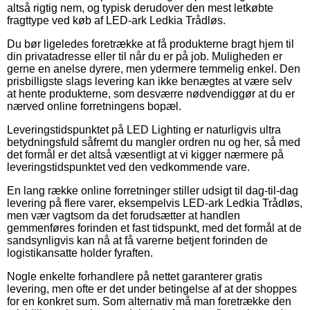
altså rigtig nem, og typisk derudover den mest letkøbte
fragttype ved køb af LED-ark Ledkia Trådløs.
Du bør ligeledes foretrække at få produkterne bragt hjem til
din privatadresse eller til når du er på job. Muligheden er
gerne en anelse dyrere, men ydermere temmelig enkel. Den
prisbilligste slags levering kan ikke benægtes at være selv
at hente produkterne, som desværre nødvendiggør at du er
nærved online forretningens bopæl.
Leveringstidspunktet på LED Lighting er naturligvis ultra
betydningsfuld såfremt du mangler ordren nu og her, så med
det formål er det altså væsentligt at vi kigger nærmere på
leveringstidspunktet ved den vedkommende vare.
En lang række online forretninger stiller udsigt til dag-til-dag
levering på flere varer, eksempelvis LED-ark Ledkia Trådløs,
men vær vagtsom da det forudsætter at handlen
gemmenføres forinden et fast tidspunkt, med det formål at de
sandsynligvis kan nå at få varerne betjent forinden de
logistikansatte holder fyraften.
Nogle enkelte forhandlere på nettet garanterer gratis
levering, men ofte er det under betingelse af at der shoppes
for en konkret sum. Som alternativ må man foretrække den