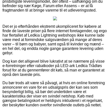
prisbilligste leveringsmodel, der oftest – uafhængig om du
befinder sig nær Køge, Farum eller Assens – er at få
fragtmanden til at bringe varerne til et udleveringssted.
Det er jo efterhånden ekstremt ukompliceret for købere at
finde de laveste priser på flere internet foretagender, og ergo
har flertallet af Ledkia Lightning webshops ikke kunne lade
være med at formindske salgsværdien på mange af deres
varer – til børn og babyer, samt også til kvinder og mænd –
en hel del, og endda nogle gange garantere levering uden
gebyr.
Dog kan det alligevel blive lukrativt at se nærmere på visse
e-forretninger efter rabatkoder på LED-ark Ledkia Trådløs
forud for at du gennemfører dit køb, så man er garanteret at
opnå den laveste pris.
Du bør trods alt være så påvagt, at hvis en online forretning
annoncerer en vare for en udsalgspris der kan ses som
besynderligt billig, så bør det undertiden være et
karakteristika der viser en svindel netshop. Køb med
gængse betalingskort er heldigvis inkluderet i et regelsæt,
der beskytter kunden overfor svindlende outlets på nettet.