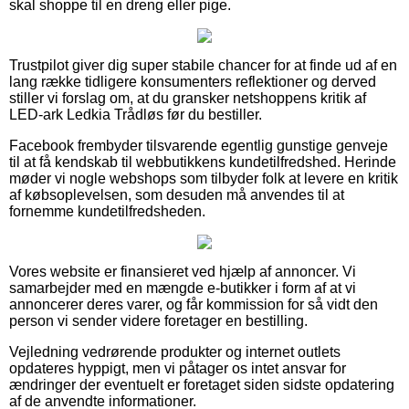
skal shoppe til en dreng eller pige.
Trustpilot giver dig super stabile chancer for at finde ud af en
lang række tidligere konsumenters reflektioner og derved
stiller vi forslag om, at du gransker netshoppens kritik af
LED-ark Ledkia Trådløs før du bestiller.
Facebook frembyder tilsvarende egentlig gunstige genveje
til at få kendskab til webbutikkens kundetilfredshed. Herinde
møder vi nogle webshops som tilbyder folk at levere en kritik
af købsoplevelsen, som desuden må anvendes til at
fornemme kundetilfredsheden.
Vores website er finansieret ved hjælp af annoncer. Vi
samarbejder med en mængde e-butikker i form af at vi
annoncerer deres varer, og får kommission for så vidt den
person vi sender videre foretager en bestilling.
Vejledning vedrørende produkter og internet outlets
opdateres hyppigt, men vi påtager os intet ansvar for
ændringer der eventuelt er foretaget siden sidste opdatering
af de anvendte informationer.