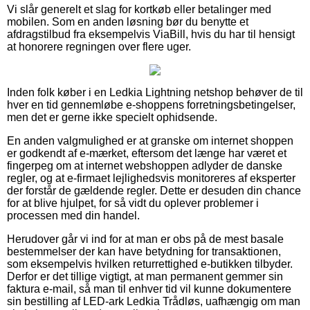
Vi slår generelt et slag for kortkøb eller betalinger med
mobilen. Som en anden løsning bør du benytte et
afdragstilbud fra eksempelvis ViaBill, hvis du har til hensigt
at honorere regningen over flere uger.
Inden folk køber i en Ledkia Lightning netshop behøver de til
hver en tid gennemløbe e-shoppens forretningsbetingelser,
men det er gerne ikke specielt ophidsende.
En anden valgmulighed er at granske om internet shoppen
er godkendt af e-mærket, eftersom det længe har været et
fingerpeg om at internet webshoppen adlyder de danske
regler, og at e-firmaet lejlighedsvis monitoreres af eksperter
der forstår de gældende regler. Dette er desuden din chance
for at blive hjulpet, for så vidt du oplever problemer i
processen med din handel.
Herudover går vi ind for at man er obs på de mest basale
bestemmelser der kan have betydning for transaktionen,
som eksempelvis hvilken returrettighed e-butikken tilbyder.
Derfor er det tillige vigtigt, at man permanent gemmer sin
faktura e-mail, så man til enhver tid vil kunne dokumentere
sin bestilling af LED-ark Ledkia Trådløs, uafhængig om man