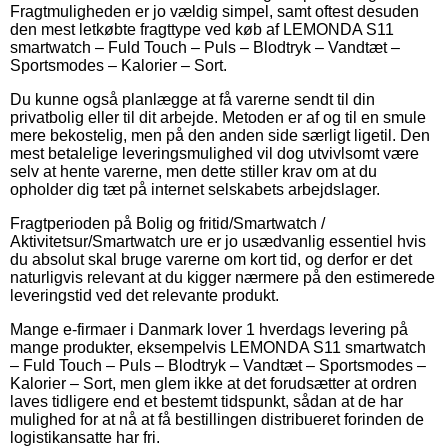
Fragtmuligheden er jo vældig simpel, samt oftest desuden
den mest letkøbte fragttype ved køb af LEMONDA S11
smartwatch – Fuld Touch – Puls – Blodtryk – Vandtæt –
Sportsmodes – Kalorier – Sort.
Du kunne også planlægge at få varerne sendt til din
privatbolig eller til dit arbejde. Metoden er af og til en smule
mere bekostelig, men på den anden side særligt ligetil. Den
mest betalelige leveringsmulighed vil dog utvivlsomt være
selv at hente varerne, men dette stiller krav om at du
opholder dig tæt på internet selskabets arbejdslager.
Fragtperioden på Bolig og fritid/Smartwatch /
Aktivitetsur/Smartwatch ure er jo usædvanlig essentiel hvis
du absolut skal bruge varerne om kort tid, og derfor er det
naturligvis relevant at du kigger nærmere på den estimerede
leveringstid ved det relevante produkt.
Mange e-firmaer i Danmark lover 1 hverdags levering på
mange produkter, eksempelvis LEMONDA S11 smartwatch
– Fuld Touch – Puls – Blodtryk – Vandtæt – Sportsmodes –
Kalorier – Sort, men glem ikke at det forudsætter at ordren
laves tidligere end et bestemt tidspunkt, sådan at de har
mulighed for at nå at få bestillingen distribueret forinden de
logistikansatte har fri.