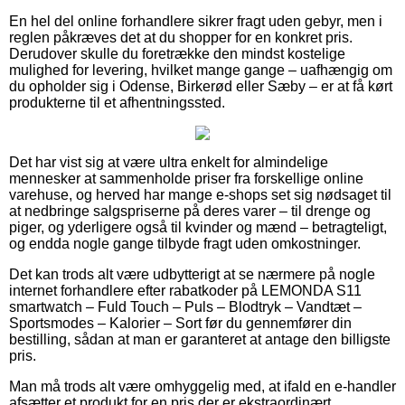
En hel del online forhandlere sikrer fragt uden gebyr, men i
reglen påkræves det at du shopper for en konkret pris.
Derudover skulle du foretrække den mindst kostelige
mulighed for levering, hvilket mange gange – uafhængig om
du opholder sig i Odense, Birkerød eller Sæby – er at få kørt
produkterne til et afhentningssted.
Det har vist sig at være ultra enkelt for almindelige
mennesker at sammenholde priser fra forskellige online
varehuse, og herved har mange e-shops set sig nødsaget til
at nedbringe salgspriserne på deres varer – til drenge og
piger, og yderligere også til kvinder og mænd – betragteligt,
og endda nogle gange tilbyde fragt uden omkostninger.
Det kan trods alt være udbytterigt at se nærmere på nogle
internet forhandlere efter rabatkoder på LEMONDA S11
smartwatch – Fuld Touch – Puls – Blodtryk – Vandtæt –
Sportsmodes – Kalorier – Sort før du gennemfører din
bestilling, sådan at man er garanteret at antage den billigste
pris.
Man må trods alt være omhyggelig med, at ifald en e-handler
afsætter et produkt for en pris der er ekstraordinært