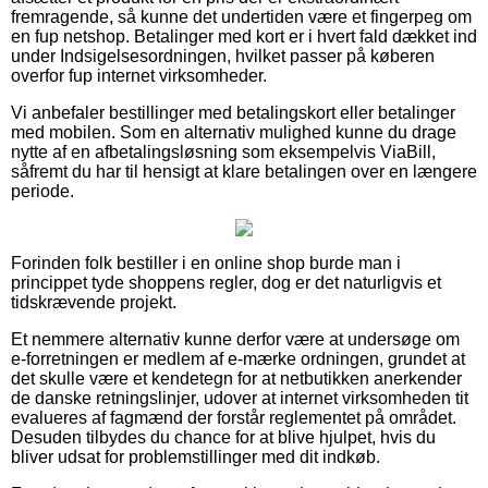
fremragende, så kunne det undertiden være et fingerpeg om
en fup netshop. Betalinger med kort er i hvert fald dækket ind
under Indsigelsesordningen, hvilket passer på køberen
overfor fup internet virksomheder.
Vi anbefaler bestillinger med betalingskort eller betalinger
med mobilen. Som en alternativ mulighed kunne du drage
nytte af en afbetalingsløsning som eksempelvis ViaBill,
såfremt du har til hensigt at klare betalingen over en længere
periode.
Forinden folk bestiller i en online shop burde man i
princippet tyde shoppens regler, dog er det naturligvis et
tidskrævende projekt.
Et nemmere alternativ kunne derfor være at undersøge om
e-forretningen er medlem af e-mærke ordningen, grundet at
det skulle være et kendetegn for at netbutikken anerkender
de danske retningslinjer, udover at internet virksomheden tit
evalueres af fagmænd der forstår reglementet på området.
Desuden tilbydes du chance for at blive hjulpet, hvis du
bliver udsat for problemstillinger med dit indkøb.