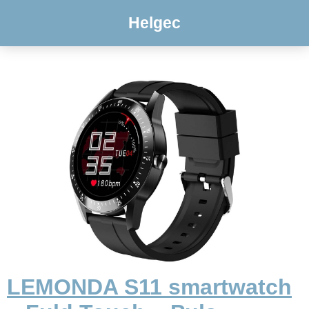
Helgec
LEMONDA S11 smartwatch