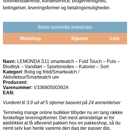
sortimentstørrelse, kundeservice, brugervenlighed,
betingelser, leveringsformer og betalingsmuligheder.
Bedst anmeldte webshops
Webshop
Stjerner
Link
Navn:
LEMONDA S11 smartwatch – Fuld Touch – Puls –
Blodtryk – Vandtæt – Sportsmodes – Kalorier – Sort
Kategori:
Bolig og fritid/Smartwatch /
Aktivitetsur/Smartwatch ure
Producent:
Varenummer:
V33680500392A
EAN:
Vurderet til
3.9
ud af 5 stjerner baseret på
24
anmeldelser
Temmelig mange online butikker tilbyder nu en lang række
forskellige leveringsformer. Det mest almindelige er for
øjeblikket at få afleveret pakken hos en pakkeshop, så du
nemt selv kan hente varerne den dag der passer dig.