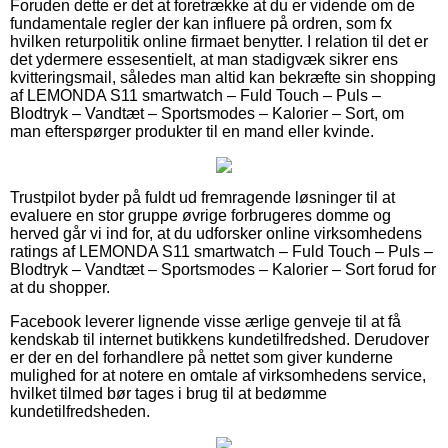
Foruden dette er det at foretrække at du er vidende om de
fundamentale regler der kan influere på ordren, som fx
hvilken returpolitik online firmaet benytter. I relation til det er
det ydermere essesentielt, at man stadigvæk sikrer ens
kvitteringsmail, således man altid kan bekræfte sin shopping
af LEMONDA S11 smartwatch – Fuld Touch – Puls –
Blodtryk – Vandtæt – Sportsmodes – Kalorier – Sort, om
man efterspørger produkter til en mand eller kvinde.
Trustpilot byder på fuldt ud fremragende løsninger til at
evaluere en stor gruppe øvrige forbrugeres domme og
herved går vi ind for, at du udforsker online virksomhedens
ratings af LEMONDA S11 smartwatch – Fuld Touch – Puls –
Blodtryk – Vandtæt – Sportsmodes – Kalorier – Sort forud for
at du shopper.
Facebook leverer lignende visse ærlige genveje til at få
kendskab til internet butikkens kundetilfredshed. Derudover
er der en del forhandlere på nettet som giver kunderne
mulighed for at notere en omtale af virksomhedens service,
hvilket tilmed bør tages i brug til at bedømme
kundetilfredsheden.