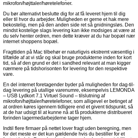
mikrofon/højttaler/høretelefoner.
Du bør alternativt beslutte dig for at få leveret hjem til dig
eller til hvor du arbejder. Muligheden er gerne et hak mere
bekostelig, men på den anden side ret så gnidningsløs. Den
mindst kostelige slags levering kan ikke modsiges at være at
du selv henter ordren, men dette kræver at du har bopæl nær
internet shoppens bopæl.
Fragttiden på Mac tilbehør er naturligvis ekstremt væsentlig i
tilfælde af at vi står og skal bruge produkterne inden for kort
tid, så af den grund er det i sandhed relevant at man kigger
nærmere på tidshorisonten for levering for den respektive
vare.
En del internet foretagender byder på muligheden for dag-til-
dag levering på utallige varenumre, eksempelvis LEMONDA
– USB Lydkort 7.1 Virtuel Sound – tilslutning af
mikrofon/højttaler/høretelefoner, som alligevel er betinget af
at ordren køres igennem tidligere end et givent tidspunkt, så
at de har udsigt til at kunne nå at få produkterne distribueret
forinden lagermedarbejderne tager hjem.
Indtil flere firmaer på nettet lover fragt uden beregning, men
for det meste er det kun gældende hvis du bestiller for et