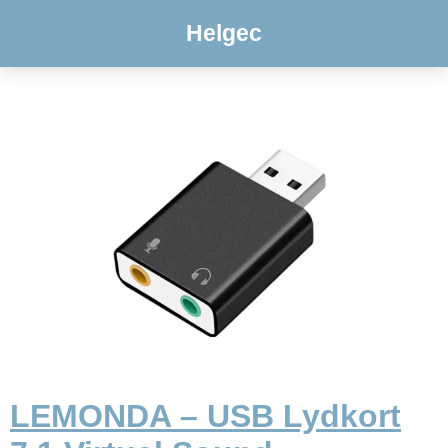
Helgec
LEMONDA – USB Lydkort