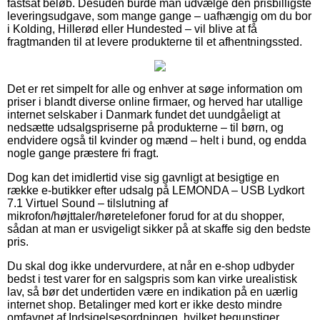
fastsat beløb. Desuden burde man udvælge den prisbilligste
leveringsudgave, som mange gange – uafhængig om du bor
i Kolding, Hillerød eller Hundested – vil blive at få
fragtmanden til at levere produkterne til et afhentningssted.
Det er ret simpelt for alle og enhver at søge information om
priser i blandt diverse online firmaer, og herved har utallige
internet selskaber i Danmark fundet det uundgåeligt at
nedsætte udsalgspriserne på produkterne – til børn, og
endvidere også til kvinder og mænd – helt i bund, og endda
nogle gange præstere fri fragt.
Dog kan det imidlertid vise sig gavnligt at besigtige en
række e-butikker efter udsalg på LEMONDA – USB Lydkort
7.1 Virtuel Sound – tilslutning af
mikrofon/højttaler/høretelefoner forud for at du shopper,
sådan at man er usvigeligt sikker på at skaffe sig den bedste
pris.
Du skal dog ikke undervurdere, at når en e-shop udbyder
bedst i test varer for en salgspris som kan virke urealistisk
lav, så bør det undertiden være en indikation på en uærlig
internet shop. Betalinger med kort er ikke desto mindre
omfavnet af Indsigelsesordningen, hvilket begunstiger