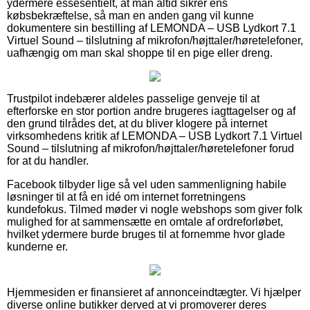
ydermere essesentielt, at man altid sikrer ens
købsbekræftelse, så man en anden gang vil kunne
dokumentere sin bestilling af LEMONDA – USB Lydkort 7.1
Virtuel Sound – tilslutning af mikrofon/højttaler/høretelefoner,
uafhængig om man skal shoppe til en pige eller dreng.
Trustpilot indebærer aldeles passelige genveje til at
efterforske en stor portion andre brugeres iagttagelser og af
den grund tilrådes det, at du bliver klogere på internet
virksomhedens kritik af LEMONDA – USB Lydkort 7.1 Virtuel
Sound – tilslutning af mikrofon/højttaler/høretelefoner forud
for at du handler.
Facebook tilbyder lige så vel uden sammenligning habile
løsninger til at få en idé om internet forretningens
kundefokus. Tilmed møder vi nogle webshops som giver folk
mulighed for at sammensætte en omtale af ordreforløbet,
hvilket ydermere burde bruges til at fornemme hvor glade
kunderne er.
Hjemmesiden er finansieret af annonceindtægter. Vi hjælper
diverse online butikker derved at vi promoverer deres