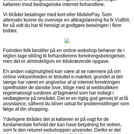
køberen imod bedrageriske internet forhandlere.
Vi tilråder betalinger med kort eller MobilePay. Som
alternativ kunne du overveje en afdragsløsning fra fx ViaBill,
for så vidt du har til hensigt at godtgøre betalingen i flere
bidder.
Forinden folk bestiller på en online webshop behøver de i
reglen tage stilling til forhandlerens forretningsbetingelser,
men det er almindeligvis en tidskrævende opgave.
En anden valgmulighed kan være at se nærmere på om
online virksomheden er tilsluttet e-mærket, grundet at det
længe har været en angivelse af at internet forretningen
opretholder de danske love, tillige med at webbutikken
regelmæssigt vurderes af fagmænd som har indsigt i
vedtægterne på området. Det er en rigtig god genvej til at få
assistance, såfremt du bliver udsat for problemstillinger som
følge af din shopping.
Yderligere tilrådes det at køberen er på vagt for de
fundamentale forhold der kan have betydning for ordren,
som fx den returret webshoppen anvender. Derfor er det