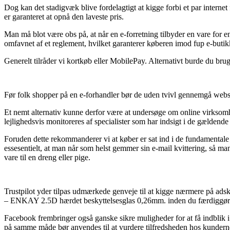
Dog kan det stadigvæk blive fordelagtigt at kigge forbi et par inter
er garanteret at opnå den laveste pris.
Man må blot være obs på, at når en e-forretning tilbyder en vare for 
omfavnet af et reglement, hvilket garanterer køberen imod fup e-butik
Generelt tilråder vi kortkøb eller MobilePay. Alternativt burde du bruge 
Før folk shopper på en e-forhandler bør de uden tvivl gennemgå websh
Et nemt alternativ kunne derfor være at undersøge om online virksomhe
lejlighedsvis monitoreres af specialister som har indsigt i de gældende
Foruden dette rekommanderer vi at køber er sat ind i de fundamentale
essesentielt, at man når som helst gemmer sin e-mail kvittering, s
vare til en dreng eller pige.
Trustpilot yder tilpas udmærkede genveje til at kigge nærmere på ads
– ENKAY 2.5D hærdet beskyttelsesglas 0,26mm. inden du færdiggør
Facebook frembringer også ganske sikre muligheder for at få indblik 
på samme måde bør anvendes til at vurdere tilfredsheden hos kundern