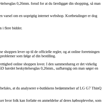
ttelsesglas 0,26mm. forud for at du færdiggør din shopping, så man
 en varsel om en uoprigtig internet webshop. Kortbetalinger er dog
 i flere bidder.
hoppen lever op til de officielle regler, og at online forretningen
 problemer som følge af din bestilling.
rettighed online shoppen lover. I den sammenhæng er det virkelig
2.5D hærdet beskyttelsesglas 0,26mm., uafhængig om man søger en
 anbefales, at du analyserer e-butikkens bedømmelser af LG G7 ThinQ
er hvor folk kan forfatte en anmeldelse af deres købsoplevelse, som