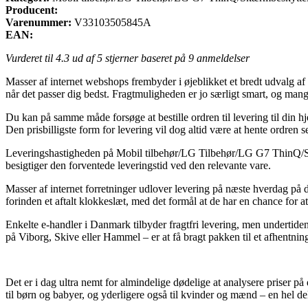
Producent:
Varenummer:
V33103505845A
EAN:
Vurderet til
4.3
ud af 5 stjerner baseret på
9
anmeldelser
Masser af internet webshops frembyder i øjeblikket et bredt udvalg af fr
når det passer dig bedst. Fragtmuligheden er jo særligt smart, og 
Du kan på samme måde forsøge at bestille ordren til levering til din 
Den prisbilligste form for levering vil dog altid være at hente ordren 
Leveringshastigheden på Mobil tilbehør/LG Tilbehør/LG G7 ThinQ/Skær
besigtiger den forventede leveringstid ved den relevante vare.
Masser af internet forretninger udlover levering på næste hverdag p
forinden et aftalt klokkeslæt, med det formål at de har en chance for at
Enkelte e-handler i Danmark tilbyder fragtfri levering, men undertide
på Viborg, Skive eller Hammel – er at få bragt pakken til et afhentnin
Det er i dag ultra nemt for almindelige dødelige at analysere priser på
til børn og babyer, og yderligere også til kvinder og mænd – en hel de