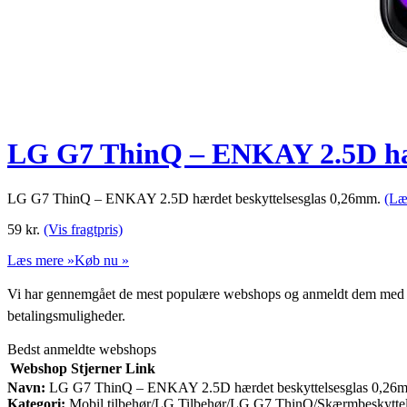
LG G7 ThinQ – ENKAY 2.5D hær
LG G7 ThinQ – ENKAY 2.5D hærdet beskyttelsesglas 0,26mm.
(Læ
59
kr.
(Vis fragtpris)
Læs mere »
Køb nu »
Vi har gennemgået de mest populære webshops og anmeldt dem med stjern
betalingsmuligheder.
Bedst anmeldte webshops
Webshop
Stjerner
Link
Navn:
LG G7 ThinQ – ENKAY 2.5D hærdet beskyttelsesglas 0,26
Kategori:
Mobil tilbehør/LG Tilbehør/LG G7 ThinQ/Skærmbeskytte