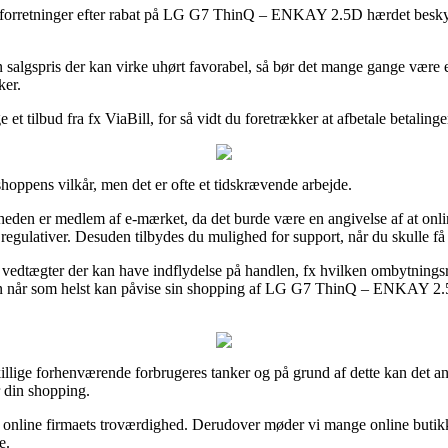
net forretninger efter rabat på LG G7 ThinQ – ENKAY 2.5D hærdet besky
en salgspris der kan virke uhørt favorabel, så bør det mange gange være
ker.
et tilbud fra fx ViaBill, for så vidt du foretrækker at afbetale betalingen
oppens vilkår, men det er ofte et tidskrævende arbejde.
den er medlem af e-mærket, da det burde være en angivelse af at online s
 regulativer. Desuden tilbydes du mulighed for support, når du skulle få
 vedtægter der kan have indflydelse på handlen, fx hvilken ombytnings
å man når som helst kan påvise sin shopping af LG G7 ThinQ – ENKAY 
killige forhenværende forbrugeres tanker og på grund af dette kan det
 din shopping.
i online firmaets troværdighed. Derudover møder vi mange online butikk
e.