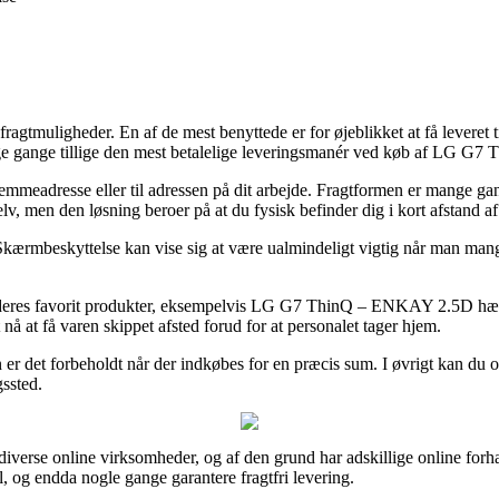
agtmuligheder. En af de mest benyttede er for øjeblikket at få leveret ti
mange gange tillige den mest betalelige leveringsmanér ved køb af LG 
hjemmeadresse eller til adressen på dit arbejde. Fragtformen er mange g
selv, men den løsning beroer på at du fysisk befinder dig i kort afstand a
mbeskyttelse kan vise sig at være ualmindeligt vigtig når man mangler
å deres favorit produkter, eksempelvis LG G7 ThinQ – ENKAY 2.5D hærd
 nå at få varen skippet afsted forud for at personalet tager hjem.
n er det forbeholdt når der indkøbes for en præcis sum. I øvrigt kan du 
gssted.
 diverse online virksomheder, og af den grund har adskillige online forh
l, og endda nogle gange garantere fragtfri levering.