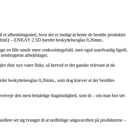
l et afhentningssted, hvor det er muligt at hente de bestilte produkter
G7 ThinQ – ENKAY 2.5D hærdet beskyttelsesglas 0,26mm..
ange en lille smule mere omkostningsfuld, men også usædvanlig ligetil.
f netshoppens arbejdslager.
 dine nye varer fluks, så herved er det ganske relevant at du
et beskyttelsesglas 0,26mm., som dog kræver at der bestilles
overveje den mest betalelige fragtmulighed, som tit – om man bor tæt
andlere set sig tvunget til at nedbringe salgsværdien på produkterne –