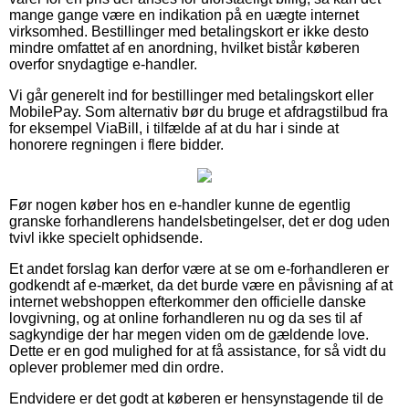
mange gange være en indikation på en uægte internet
virksomhed. Bestillinger med betalingskort er ikke desto
mindre omfattet af en anordning, hvilket bistår køberen
overfor snydagtige e-handler.
Vi går generelt ind for bestillinger med betalingskort eller
MobilePay. Som alternativ bør du bruge et afdragstilbud fra
for eksempel ViaBill, i tilfælde af at du har i sinde at
honorere regningen i flere bidder.
Før nogen køber hos en e-handler kunne de egentlig
granske forhandlerens handelsbetingelser, det er dog uden
tvivl ikke specielt ophidsende.
Et andet forslag kan derfor være at se om e-forhandleren er
godkendt af e-mærket, da det burde være en påvisning af at
internet webshoppen efterkommer den officielle danske
lovgivning, og at online forhandleren nu og da ses til af
sagkyndige der har megen viden om de gældende love.
Dette er en god mulighed for at få assistance, for så vidt du
oplever problemer med din ordre.
Endvidere er det godt at køberen er hensynstagende til de