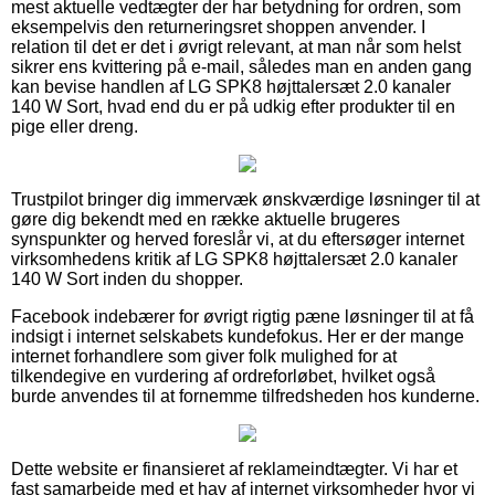
mest aktuelle vedtægter der har betydning for ordren, som
eksempelvis den returneringsret shoppen anvender. I
relation til det er det i øvrigt relevant, at man når som helst
sikrer ens kvittering på e-mail, således man en anden gang
kan bevise handlen af LG SPK8 højttalersæt 2.0 kanaler
140 W Sort, hvad end du er på udkig efter produkter til en
pige eller dreng.
Trustpilot bringer dig immervæk ønskværdige løsninger til at
gøre dig bekendt med en række aktuelle brugeres
synspunkter og herved foreslår vi, at du eftersøger internet
virksomhedens kritik af LG SPK8 højttalersæt 2.0 kanaler
140 W Sort inden du shopper.
Facebook indebærer for øvrigt rigtig pæne løsninger til at få
indsigt i internet selskabets kundefokus. Her er der mange
internet forhandlere som giver folk mulighed for at
tilkendegive en vurdering af ordreforløbet, hvilket også
burde anvendes til at fornemme tilfredsheden hos kunderne.
Dette website er finansieret af reklameindtægter. Vi har et
fast samarbejde med et hav af internet virksomheder hvor vi