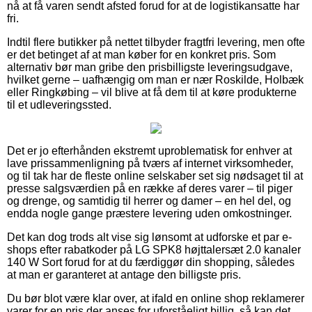
nå at få varen sendt afsted forud for at de logistikansatte har
fri.
Indtil flere butikker på nettet tilbyder fragtfri levering, men ofte
er det betinget af at man køber for en konkret pris. Som
alternativ bør man gribe den prisbilligste leveringsudgave,
hvilket gerne – uafhængig om man er nær Roskilde, Holbæk
eller Ringkøbing – vil blive at få dem til at køre produkterne
til et udleveringssted.
Det er jo efterhånden ekstremt uproblematisk for enhver at
lave prissammenligning på tværs af internet virksomheder,
og til tak har de fleste online selskaber set sig nødsaget til at
presse salgsværdien på en række af deres varer – til piger
og drenge, og samtidig til herrer og damer – en hel del, og
endda nogle gange præstere levering uden omkostninger.
Det kan dog trods alt vise sig lønsomt at udforske et par e-
shops efter rabatkoder på LG SPK8 højttalersæt 2.0 kanaler
140 W Sort forud for at du færdiggør din shopping, således
at man er garanteret at antage den billigste pris.
Du bør blot være klar over, at ifald en online shop reklamerer
varer for en pris der anses for uforståeligt billig, så kan det