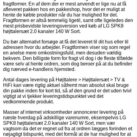
fragtformer. En af dem der er mest anvendt er lige nu at få
afleveret pakken hos en pakkeshop, hvor det er muligt at
hente de købte produkter når du har mulighed for det.
Fragtformen er altså temmelig ligetil, samt ofte ligeledes den
mest prisbevidste leveringsversion ved køb af LG SPK8
højttalersæt 2.0 kanaler 140 W Sort.
Du bør alternativt forsøge at få det leveret til dit hus eller til
adressen hvor du arbejder. Fragtformen viser sig som regel
en anelse mere omkostningsfuld, men desuden vældig
bekvem. Den billigste form for fragt vil dog i de fleste tilfælde
være selv at hente ordren, som dog beroer på at du befinder
dig nærved e-handlens hjemsted.
Antal dages levering på Højttalere > Højttalersæt > TV &
HiFi kan være rigtig aktuel såfremt man absolut skal bruge
din pakke inden for kort tid, så af den grund er det uden tvivl
vigtigt at vi tjekker leveringstidspunktet ved det
vedkommende produkt.
Masser af internet virksomheder annoncerer levering på
næste hverdag på adskillige varenumre, eksempelvis LG
SPK8 højttalersæt 2.0 kanaler 140 W Sort, men vær
vagtsom da det er regnet ud fra at ordren lægges forinden et
nøjagtigt tidspunkt, med det formål at de har mulighed for at