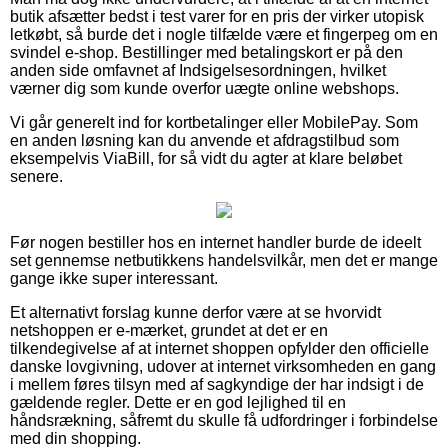
butik afsætter bedst i test varer for en pris der virker utopisk
letkøbt, så burde det i nogle tilfælde være et fingerpeg om en
svindel e-shop. Bestillinger med betalingskort er på den
anden side omfavnet af Indsigelsesordningen, hvilket
værner dig som kunde overfor uægte online webshops.
Vi går generelt ind for kortbetalinger eller MobilePay. Som
en anden løsning kan du anvende et afdragstilbud som
eksempelvis ViaBill, for så vidt du agter at klare beløbet
senere.
Før nogen bestiller hos en internet handler burde de ideelt
set gennemse netbutikkens handelsvilkår, men det er mange
gange ikke super interessant.
Et alternativt forslag kunne derfor være at se hvorvidt
netshoppen er e-mærket, grundet at det er en
tilkendegivelse af at internet shoppen opfylder den officielle
danske lovgivning, udover at internet virksomheden en gang
i mellem føres tilsyn med af sagkyndige der har indsigt i de
gældende regler. Dette er en god lejlighed til en
håndsrækning, såfremt du skulle få udfordringer i forbindelse
med din shopping.