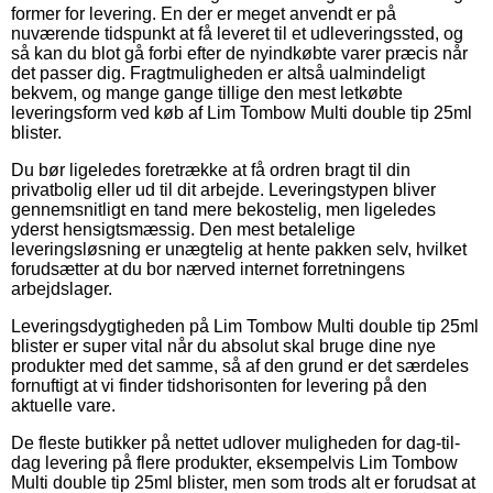
former for levering. En der er meget anvendt er på
nuværende tidspunkt at få leveret til et udleveringssted, og
så kan du blot gå forbi efter de nyindkøbte varer præcis når
det passer dig. Fragtmuligheden er altså ualmindeligt
bekvem, og mange gange tillige den mest letkøbte
leveringsform ved køb af Lim Tombow Multi double tip 25ml
blister.
Du bør ligeledes foretrække at få ordren bragt til din
privatbolig eller ud til dit arbejde. Leveringstypen bliver
gennemsnitligt en tand mere bekostelig, men ligeledes
yderst hensigtsmæssig. Den mest betalelige
leveringsløsning er unægtelig at hente pakken selv, hvilket
forudsætter at du bor nærved internet forretningens
arbejdslager.
Leveringsdygtigheden på Lim Tombow Multi double tip 25ml
blister er super vital når du absolut skal bruge dine nye
produkter med det samme, så af den grund er det særdeles
fornuftigt at vi finder tidshorisonten for levering på den
aktuelle vare.
De fleste butikker på nettet udlover muligheden for dag-til-
dag levering på flere produkter, eksempelvis Lim Tombow
Multi double tip 25ml blister, men som trods alt er forudsat at