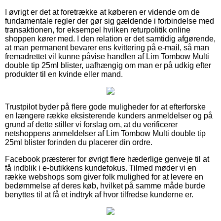
I øvrigt er det at foretrække at køberen er vidende om de
fundamentale regler der gør sig gældende i forbindelse med
transaktionen, for eksempel hvilken returpolitik online
shoppen kører med. I den relation er det samtidig afgørende,
at man permanent bevarer ens kvittering på e-mail, så man
fremadrettet vil kunne påvise handlen af Lim Tombow Multi
double tip 25ml blister, uafhængig om man er på udkig efter
produkter til en kvinde eller mand.
Trustpilot byder på flere gode muligheder for at efterforske
en længere række eksisterende kunders anmeldelser og på
grund af dette stiller vi forslag om, at du verificerer
netshoppens anmeldelser af Lim Tombow Multi double tip
25ml blister forinden du placerer din ordre.
Facebook præsterer for øvrigt flere hæderlige genveje til at
få indblik i e-butikkens kundefokus. Tilmed møder vi en
række webshops som giver folk mulighed for at levere en
bedømmelse af deres køb, hvilket på samme måde burde
benyttes til at få et indtryk af hvor tilfredse kunderne er.