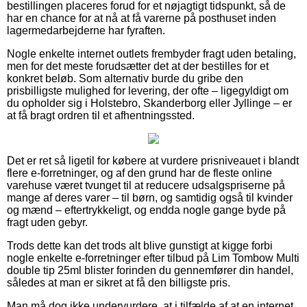
bestillingen placeres forud for et nøjagtigt tidspunkt, så de
har en chance for at nå at få varerne på posthuset inden
lagermedarbejderne har fyraften.
Nogle enkelte internet outlets frembyder fragt uden betaling,
men for det meste forudsætter det at der bestilles for et
konkret beløb. Som alternativ burde du gribe den
prisbilligste mulighed for levering, der ofte – ligegyldigt om
du opholder sig i Holstebro, Skanderborg eller Jyllinge – er
at få bragt ordren til et afhentningssted.
Det er ret så ligetil for købere at vurdere prisniveauet i blandt
flere e-forretninger, og af den grund har de fleste online
varehuse været tvunget til at reducere udsalgspriserne på
mange af deres varer – til børn, og samtidig også til kvinder
og mænd – eftertrykkeligt, og endda nogle gange byde på
fragt uden gebyr.
Trods dette kan det trods alt blive gunstigt at kigge forbi
nogle enkelte e-forretninger efter tilbud på Lim Tombow Multi
double tip 25ml blister forinden du gennemfører din handel,
således at man er sikret at få den billigste pris.
Man må dog ikke undervurdere, at i tilfælde af at en internet