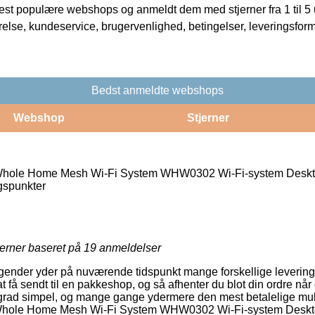
t populære webshops og anmeldt dem med stjerner fra 1 til 5 ud
rrelse, kundeservice, brugervenlighed, betingelser, leveringsfor
Bedst anmeldte webshops
Webshop
Stjerner
hole Home Mesh Wi-Fi System WHW0302 Wi-Fi-system Desk
spunkter
jerner baseret på
19
anmeldelser
tagender yder på nuværende tidspunkt mange forskellige leverin
at få sendt til en pakkeshop, og så afhenter du blot din ordre når
j grad simpel, og mange gange ydermere den mest betalelige mul
Whole Home Mesh Wi-Fi System WHW0302 Wi-Fi-system Deskt