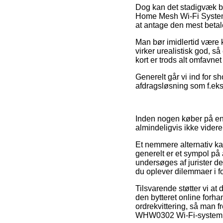
Dog kan det stadigvæk bl
Home Mesh Wi-Fi System
at antage den mest betale
Man bør imidlertid være k
virker urealistisk god, 
kort er trods alt omfavne
Generelt går vi ind for s
afdragsløsning som f.eks.
Inden nogen køber på en 
almindeligvis ikke videre
Et nemmere alternativ ka
generelt er et sympol på
undersøges af jurister d
du oplever dilemmaer i f
Tilsvarende støtter vi at
den bytteret online forha
ordrekvittering, så man
WHW0302 Wi-Fi-system De