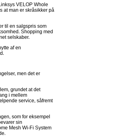
på Linksys VELOP Whole
at man er skråsikker på
r til en salgspris som
 virksomhed. Shopping med
net selskaber.
ytte af en
d.
gelser, men det er
em, grundet at det
gang i mellem
jælpende service, såfremt
lingen, som for eksempel
bevarer sin
 Home Mesh Wi-Fi System
de.