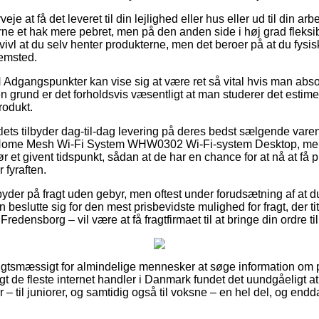
je at få det leveret til din lejlighed eller hus eller ud til din ar
ne et hak mere pebret, men på den anden side i høj grad fleksib
ivl at du selv henter produkterne, men det beroer på at du fysis
jemsted.
dgangspunkter kan vise sig at være ret så vital hvis man abso
 grund er det forholdsvis væsentligt at man studerer det estim
odukt.
utlets tilbyder dag-til-dag levering på deres bedst sælgende va
me Mesh Wi-Fi System WHW0302 Wi-Fi-system Desktop, men s
før et givent tidspunkt, sådan at de har en chance for at nå at få
 fyraften.
yder på fragt uden gebyr, men oftest under forudsætning af at du 
n beslutte sig for den mest prisbevidste mulighed for fragt, der 
Fredensborg – vil være at få fragtfirmaet til at bringe din ordre t
igtsmæssigt for almindelige mennesker at søge information om pr
t de fleste internet handler i Danmark fundet det uundgåeligt a
– til juniorer, og samtidig også til voksne – en hel del, og end