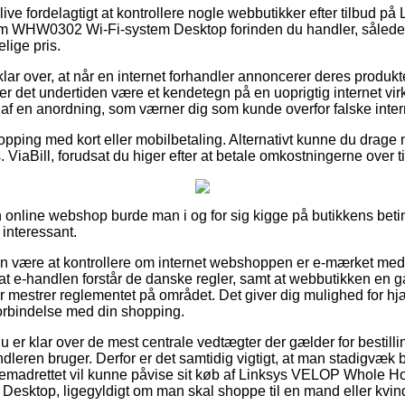
ive fordelagtigt at kontrollere nogle webbutikker efter tilbud 
 WHW0302 Wi-Fi-system Desktop forinden du handler, således 
lige pris.
lar over, at når en internet forhandler annoncerer deres produkte
så er det undertiden være et kendetegn på en uoprigtig internet
t af en anordning, som værner dig som kunde overfor falske inter
hopping med kort eller mobilbetaling. Alternativt kunne du drage n
 ViaBill, forudsat du higer efter at betale omkostningerne over ti
online webshop burde man i og for sig kigge på butikkens betin
 interessant.
n være at kontrollere om internet webshoppen er e-mærket medl
 at e-handlen forstår de danske regler, samt at webbutikken en 
er mestrer reglementet på området. Det giver dig mulighed for h
orbindelse med din shopping.
 du er klar over de mest centrale vedtægter der gælder for bestil
ndleren bruger. Derfor er det samtidig vigtigt, at man stadigvæk 
 fremadrettet vil kunne påvise sit køb af Linksys VELOP Whole
sktop, ligegyldigt om man skal shoppe til en mand eller kvin