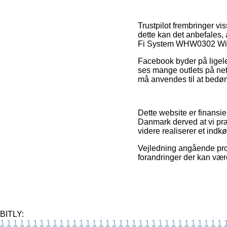
Trustpilot frembringer vi
dette kan det anbefales
Fi System WHW0302 Wi-Fi
Facebook byder på ligele
ses mange outlets på ne
må anvendes til at bedø
Dette website er finansie
Danmark derved at vi præ
videre realiserer et indkø
Vejledning angående prod
forandringer der kan være
BITLY:
1
1
1
1
1
1
1
1
1
1
1
1
1
1
1
1
1
1
1
1
1
1
1
1
1
1
1
1
1
1
1
1
1
1