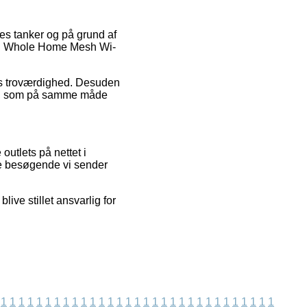
res tanker og på grund af
LOP Whole Home Mesh Wi-
ens troværdighed. Desuden
sen, som på samme måde
outlets på nettet i
de besøgende vi sender
ve stillet ansvarlig for
1
1
1
1
1
1
1
1
1
1
1
1
1
1
1
1
1
1
1
1
1
1
1
1
1
1
1
1
1
1
1