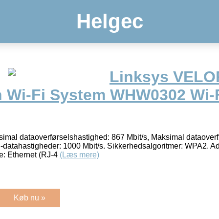
Helgec
Linksys VELO
 Wi-Fi System WHW0302 Wi-F
al dataoverførselshastighed: 867 Mbit/s, Maksimal dataoverf
-datahastigheder: 1000 Mbit/s. Sikkerhedsalgoritmer: WPA2. Ad
e: Ethernet (RJ-4
(Læs mere)
Køb nu »