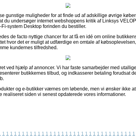
sse gunstige muligheder for at finde ud af adskillige øvrige købe
, at du undersøger internet webshoppens kritik af Linksys VE
-system Desktop forinden du bestiller.
des de facto nyttige chancer for at få en idé om online butikk
ttet hvor det er muligt at udfærdige en omtale af købsoplevel
mme kundernes tilfredshed.
ret ved hjælp af annoncer. Vi har faste samarbejder med utallige 
senterer butikkernes tilbud, og indkasserer betaling forudsat 
b.
ukter og e-butikker værnes om løbende, men vi ønsker ikke at bli
 realiseret siden vi senest opdaterede vores informationer.
1
1
1
1
1
1
1
1
1
1
1
1
1
1
1
1
1
1
1
1
1
1
1
1
1
1
1
1
1
1
1
1
1
1
1