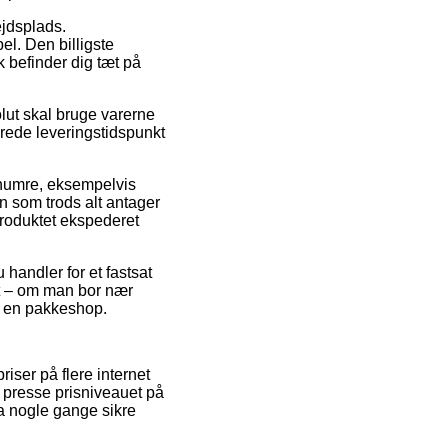
bejdsplads.
el. Den billigste
k befinder dig tæt på
lut skal bruge varerne
erede leveringstidspunkt
renumre, eksempelvis
om trods alt antager
 produktet ekspederet
handler for et fastsat
tit – om man bor nær
il en pakkeshop.
iser på flere internet
t presse prisniveauet på
da nogle gange sikre