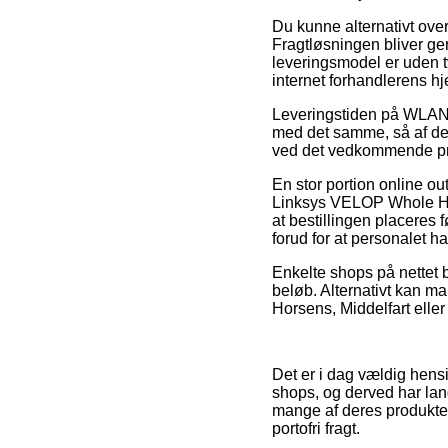
Du kunne alternativt overve
Fragtløsningen bliver ger
leveringsmodel er uden tv
internet forhandlerens h
Leveringstiden på WLAN A
med det samme, så af den
ved det vedkommende pr
En stor portion online o
Linksys VELOP Whole Ho
at bestillingen placeres 
forud for at personalet har
Enkelte shops på nettet b
beløb. Alternativt kan ma
Horsens, Middelfart eller 
Det er i dag vældig hens
shops, og derved har lang
mange af deres produkter 
portofri fragt.