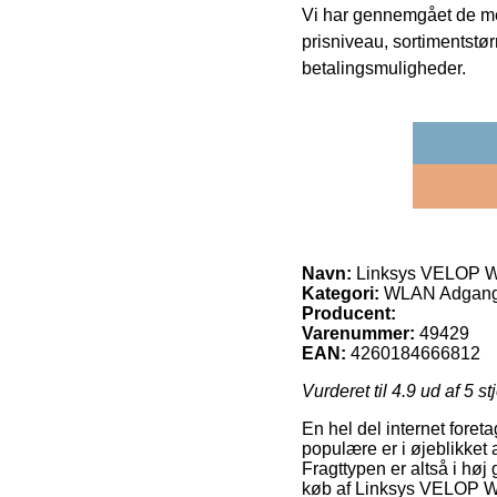
Vi har gennemgået de mes
prisniveau, sortimentstø
betalingsmuligheder.
Navn:
Linksys VELOP W
Kategori:
WLAN Adgang
Producent:
Varenummer:
49429
EAN:
4260184666812
Vurderet til
4.9
ud af 5 st
En hel del internet fore
populære er i øjeblikket 
Fragttypen er altså i hø
køb af Linksys VELOP 